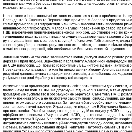
прийшли манкурти без роду і племені, для яких ціна людського життя вимір
можливістю владарювати.
Наразі зовсім інші економічні питання стикаються з тією ж проблемою. На зу
Президента В.Ющенка та Першого віце-прем’єра М.Азарова з представника
спілки промисловців і підприємців більшість бізнесової еліти висловила різ
нинішньою політикою уряду. Малося на увазі повернення до старої практик
ПДВ, відновлення привілейованих економічних зон, що створює нерівні конк
тенденційна податкова політика, яка зміщує податкове навантаження з бага
ручне управління, що є основою корупційної системи. Тобто, знову ж, влада 
значні функції неринкового регулювання економікою, заганяючи вільне підп
великі кланові резервації, або позбавляючи його можливостей існування.
Зовнішня політика так само залишається колом дискусії навколо різного роз
держави і прав людини. Віце-спікер парламенту А.Мартинюк напередодні ві
до США виголосив, що Прем’єр говоритиме у Вашингтоні від імені антикризово
Президента. Хоча взагалі то мав би представляти Україну. Але справа навіть
розумінні дипломатичних та юридичних тонкощів, а в глибинних розходжен
усвідомлення ролі України у світовому співтоваристві.
Антикризовики продовжують вимірювати світ протистоянням двох систем, к
полюсі Захід на чолі із США, на другому – Схід на чолі з Росією, а така дрібн
громадянське суспільство в розрахунок не береться. Саме тому НАТО розгл
чергу як воєнний блок, а не як система захисту прав і свобод людини, що да
пріоритетом західного суспільства. За такими нібито особистими поглядами 
зовнішньополітичні наслідки. Якраз завдяки відвідинам В.Януковича Брюссел
про неготовність України приєднатися до плану дій по вступу у НАТО, нашу 
офіційно не запросили в Ригу на самміт НАТО, що є кроком назад навіть пор
президентством Л.Кучми. А за всім цим ховається небажання російськоорієн
дотримуватися світових цивілізаційних стандартів свободи слова, незаангаж
системи, вільного пересування людей і капіталів. Натомість самміт СНД у Мі
пропозиції України щодо створення зони вільної торгівлі в рамках цієї організ