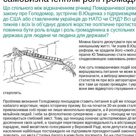
Що спільного між відзначенням річниці Помаранчевої рев
закону про Голодомор, зустріччю В.Ющенка з підприємцям
до США або ставленням українців до НАТО чи СНД? Всі ці
тижнів і всіх їх об’єднує доволі жорстке політичне протист
повинна бути роль влади і роль громадянина в суспільних п
держава для людини чи людина для держави?
Можна багато дискутувати про м
нинішньому житті. Чи згаяв В.Ю
реформ, чи зрадили його «любі д
прагне Ю.Тимошенко стати мон
спадкоємницею завоювань революції
Але суть помаранчевих подій зов
вирішувались питання чи може 
призначати, а виборці виконува
статистів як при всіх авторитар
все таки це право громадян. І ук
вони вже відвертого глузування 
стерплять.
Проблема визнання Голодомору геноцидом ставить питання в цій же площи
набагато жорсткіше, через історичну призму. Бо на початок 30-их років ста
привласнював собі право не лише монопольно керувати, а й розпоряджати
мільйонів людей. І ніби за філологічною суперечкою – що це – геноцид чи тра
приховується глибокий зміст. Тому, що геноцид означає цілеспрямовані дії в
досягнення своїх цілей, а трагедія перетворює відповідальність в абстракцію.
парадокс, який висвітлило голосування у Верховній Раді, коли депутати від р
населення найбільше постраждало не підтримали президентський законопр
доводить, що мета Сталіна багато в чому була досягнута. Бо на спустошені 