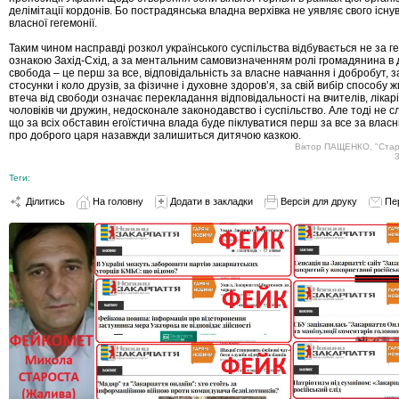
делімітації кордонів. Бо пострадянська владна верхівка не уявляє свого існу
власної гегемонії.
Таким чином насправді розкол українського суспільства відбувається не за 
ознакою Захід-Схід, а за ментальним самовизначенням ролі громадянина в 
свобода – це перш за все, відповідальність за власне навчання і добробут, з
стосунки і коло друзів, за фізичне і духовне здоров’я, за свій вибір способу ж
втеча від свободи означає перекладання відповідальності на вчителів, лікарі
чоловіків чи дружин, недосконале законодавство і суспільство. Але тоді не с
що за всіх обставин егоїстична влада буде піклуватися перш за все за власні 
про доброго царя назавжди залишиться дитячою казкою.
Віктор ПАЩЕНКО, "Стар
Теги:
Ділитись
На головну
Додати в закладки
Версія для друку
Пе