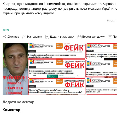
Квартет, що складається із цимбаліста, бояніста, скрипаля та барабан
насправді велику андерграундову популярність поза межами України, от
Україні про це мало кому відомо.
Богдан 
Теги:
Ділитись
На головну
Додати в закладки
Версія для друку
Пе
Додати коментар
Коментарі