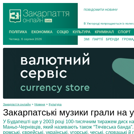
ПОВІДОМИТИ НОВИНУ
Інструктора районного ТЦК на Зак
В Ужгороді попрощаються із полег
В Ужгороді 5 серпня попрощаються
ПОЛІТИКА
ЕКОНОМІКА
СОЦІО
КУЛЬТУРА
КРИМІНАЛ
СПОРТ
Підтвердили загибель захисника і
Четвер, 6 серпня 2026
ЗМІ
ПАРТІЇ
БРЕНДИ
ГРОМАД
На війні з рф поліг військовий з 
На Хустщині внаслідок ДТП за уча
Інструктора районного ТЦК на Зак
Закарпаття онлайн
»
Новини
»
Культура
Закарпатські музики грали на у
У Будапешті ще у 2003 році 100-тисячним тиражем диск на
Маньо-Чернівців, який називають також “Тячівська банда”.
ромські, єврейські, українські, угорські, чеські, словацькі й 