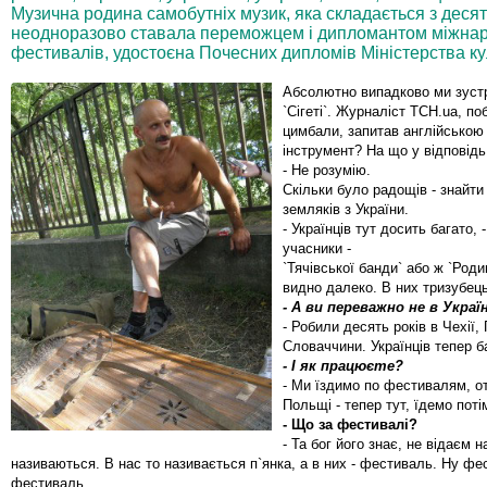
Музична родина самобутніх музик, яка складається з десять
неодноразово ставала переможцем і дипломантом міжнаро
фестивалів, удостоєна Почесних дипломів Міністерства ку
Абсолютно випадково ми зустр
`Сігеті`. Журналіст ТСН.ua, п
цимбали, запитав англійською 
інструмент? На що у відповідь
- Не розумію.
Скільки було радощів - знайти 
земляків з України.
- Українців тут досить багато,
учасники -
`Тячівської банди` або ж `Роди
видно далеко. В них тризубець
- А ви переважно не в Укра
- Робили десять років в Чехії,
Словаччини. Українців тепер 
- І як працюєте?
- Ми їздимо по фестивалям, от
Польщі - тепер тут, їдемо поті
- Що за фестивалі?
- Та бог його знає, не відаєм н
називаються. В нас то називається п`янка, а в них - фестиваль. Ну фе
фестиваль.