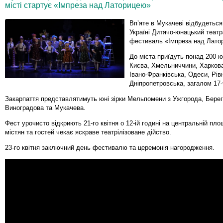
місті стартує «Імпреза над Латорицею»
Вп’яте в Мукачеві відбудеться
Україні Дитячо-юнацький теат
фестиваль «Імпреза над Лато
До міста приїдуть понад 200 ю
Києва, Хмельниччини, Харков
Івано-Франківська, Одеси, Рівн
Дніпропетровська, загалом 17-
Закарпаття представлятимуть юні зірки Мельпомени з Ужгорода, Берег
Виноградова та Мукачева.
Фест урочисто відкриють 21-го квітня о 12-ій годині на центральній площ
містян та гостей чекає яскраве театрілізоване дійство.
23-го квітня заключний день фестивалю та церемонія нагородження.