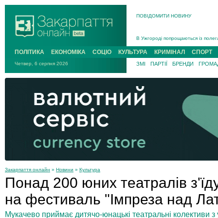
ПОВІДОМИТИ НОВИНУ
Інструктора районного ТЦК на Зак
В Ужгороді попрощаються із полег
В Ужгороді 5 серпня попрощаються
ПОЛІТИКА
ЕКОНОМІКА
СОЦІО
КУЛЬТУРА
КРИМІНАЛ
СПОРТ
Підтвердили загибель захисника і
Четвер, 6 серпня 2026
ЗМІ
ПАРТІЇ
БРЕНДИ
ГРОМАД
На війні з рф поліг військовий з 
На Хустщині внаслідок ДТП за уча
Інструктора районного ТЦК на Зак
Закарпаття онлайн
»
Новини
»
Культура
Понад 200 юних театралів з'їд
на фестиваль "Імпреза над Ла
Мукачево приймає дитячо-юнацькі театральні колективи з у