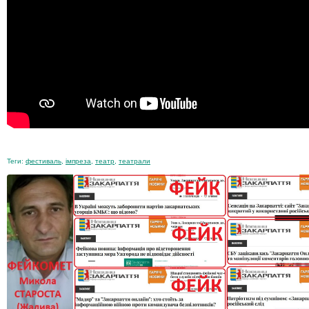
Теги:
фестиваль
,
імпреза
,
театр
,
театрали