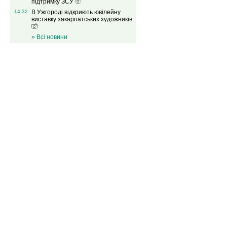
підтримку ЗСУ
14:32
В Ужгороді відкриють ювілейну
виставку закарпатських художників
» Всі новини