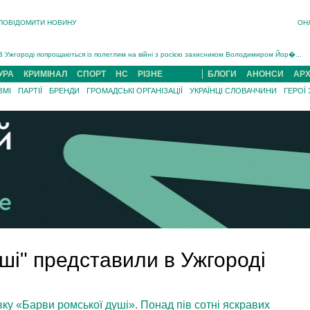
ПОВІДОМИТИ НОВИНУ
ОН
Інструктора районного ТЦК на Закарпатті судитимуть за обвинуваченням у катув...
В Ужгороді попрощаються із полеглим на війні з росією захисником Володимиром Йор�...
В Ужгороді 5 серпня попрощаються із захисником Богданом Югасом, який два роки �...
Підтвердили загибель захисника із Нанкова на Хустщині Юліана Гербея (ФОТО)[/gree...
УРА
КРИМІНАЛ
СПОРТ
НС
РІЗНЕ
БЛОГИ
АНОНСИ
АРХ
На війні з рф поліг військовий з Виноградова Ігнат Роздяловський (ФОТО)...
ЗМІ
ПАРТІЇ
БРЕНДИ
ГРОМАДСЬКІ ОРГАНІЗАЦІЇ
УКРАЇНЦІ СЛОВАЧЧИНИ
ГЕРОЇ
На Хустщині внаслідок ДТП за участі трьох авто постраждали 13 людей (ФОТО)...
Інструктора районного ТЦК на Закарпатті судитимуть за обвинувачен...
ші" представили в Ужгороді
ку «Барви ромської душі». Понад пів сотні яскравих