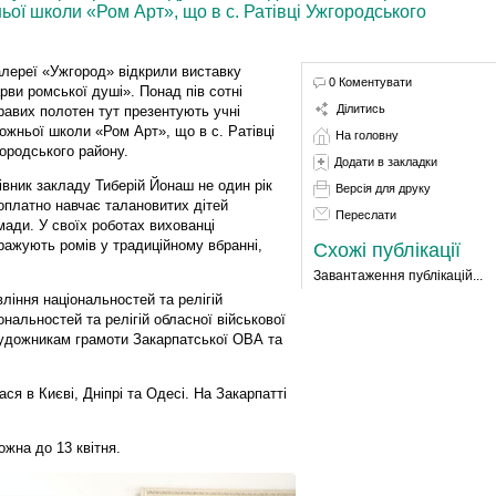
ьої школи «Ром Арт», що в с. Ратівці Ужгородського
алереї «Ужгород» відкрили виставку
0 Коментувати
рви ромської душі». Понад пів сотні
Ділитись
равих полотен тут презентують учні
ожньої школи «Ром Арт», що в с. Ратівці
На головну
ородського району.
Додати в закладки
івник закладу Тиберій Йонаш не один рік
Версія для друку
оплатно навчає талановитих дітей
Переслати
мади. У своїх роботах вихованці
ражують ромів у традиційному вбранні,
Схожі публікації
Завантаження публікацій...
ління національностей та релігій
ональностей та релігій обласної військової
художникам грамоти Закарпатської ОВА та
я в Києві, Дніпрі та Одесі. На Закарпатті
ожна до 13 квітня.