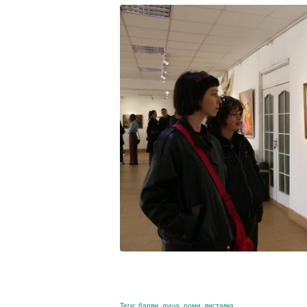
Теги:
барви
,
душа
,
роми
,
виставка