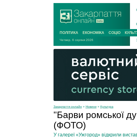
ПОЛІТИКА
ЕКОНОМІКА
СОЦІО
КУЛЬТ
Четвер, 6 серпня 2026
Закарпаття онлайн
»
Новини
»
Культура
"Барви ромської ду
(ФОТО)
У галереї «Ужгород» відкрили вистав