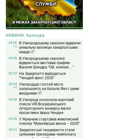
НОВИНИ: Культура
15:06
В Ужгородському скансені відкрили
/ 1
унікальну каплицю закарпатських
німців
22:00
В Ужгородському скансені
відкриється виставка графіки
Василя Шандра "Ой, неборе…"
22:13
На Закарпатті відбудеться
"Чендей-фест 2026"
10:53
Ужгородців і гостей міста
/ 4
запрошують на Купала Фест цими
вихідними
16:32
В Ужгороді оголосили короткий
список VIІІ Всеукраїнського
літературного конкурсу малої
прози імені Івана Чендея
15:35
У Мукачеві стартував живописний
пленер "Мукачівська весна – 2026"
10:13
Закарпатські танцюристи стали
срібними призерами чемпіонату