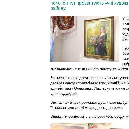
полотен тут презентують учні художн
району.
У г
«Ба
яск
худ
Ужг
Кер
без
гро
зоб
змальовують сцени їхнього побуту та життя.
За високі творчі досягнення начальник управ
департаменту стратегічних комунікацій, наці
адміністрації Олександр Лях вручив юним 
цінні подарунки.
Виставка «Барви ромської душі» вже відбулас
її присвятили до Міжнародного дня ромів.
Відвідати експозицію в галереї «Ужгород» м