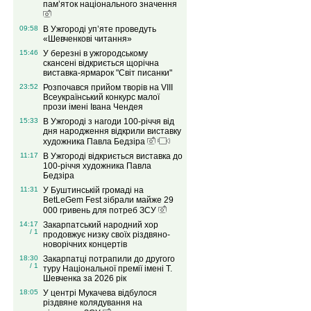
пам’яток національного значення
09:58
В Ужгороді уп’яте проведуть
«Шевченкові читання»
15:46
У березні в ужгородському
скансені відкриється щорічна
виставка-ярмарок "Світ писанки"
23:52
Розпочався прийом творів на VІIІ
Всеукраїнський конкурс малої
прози імені Івана Чендея
15:33
В Ужгороді з нагоди 100-річчя від
дня народження відкрили виставку
художника Павла Бедзіра
11:17
В Ужгороді відкриється виставка до
100-річчя художника Павла
Бедзіра
11:31
У Буштинській громаді на
BetLeGem Fest зібрали майже 29
000 гривень для потреб ЗСУ
14:17
Закарпатський народний хор
/ 1
продовжує низку своїх різдвяно-
новорічних концертів
18:30
Закарпатці потрапили до другого
/ 1
туру Національної премії імені Т.
Шевченка за 2026 рік
18:05
У центрі Мукачева відбулося
різдвяне колядування на