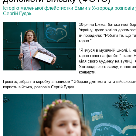
Історію маленької флейстистки Емми з Ужгорода розповів
Сергій Гудак.
10-річна Емма, батько якої бо
Україну, дуже хотіла допомога
їй порадила: "Робити те, що т
гарно."
"Я вчуся в музичній школі, і, 
гарно граю на флейті,"- каже 
біля свого будинку на вулиці, 
Ужгородського замку, влаштов
концерти.
Гроші ж, зібрані в коробку з написом " Збираю для мого тата-військовог
користь війська, розповів Сергій Гудак.