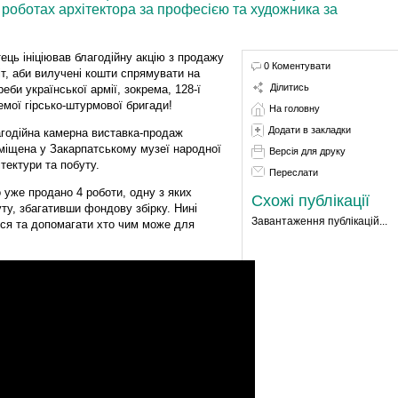
роботах архітектора за професією та художника за
ець ініціював благодійну акцію з продажу
0 Коментувати
іт, аби вилучені кошти спрямувати на
Ділитись
реби української армії, зокрема, 128-ї
емої гірсько-штурмової бригади!
На головну
Додати в закладки
годійна камерна виставка-продаж
міщена у Закарпатському музеї народної
Версія для друку
ітектури та побуту.
Переслати
о уже продано 4 роботи, одну з яких
Схожі публікації
уту, збагативши фондову збірку. Нині
Завантаження публікацій...
ся та допомагати хто чим може для