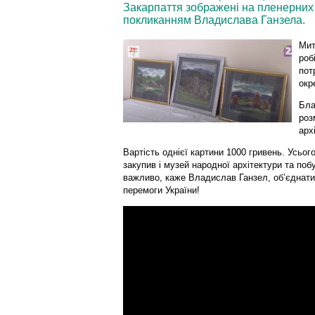
Закарпаття зображені на пленерних 
покликанням Владислава Ганзела.
Мит
роб
пот
окр
Бла
роз
арх
Вартість однієї картини 1000 гривень. Усьог
закупив і музей народної архітектури та поб
важливо, каже Владислав Ганзел, об’єднати
перемоги України!