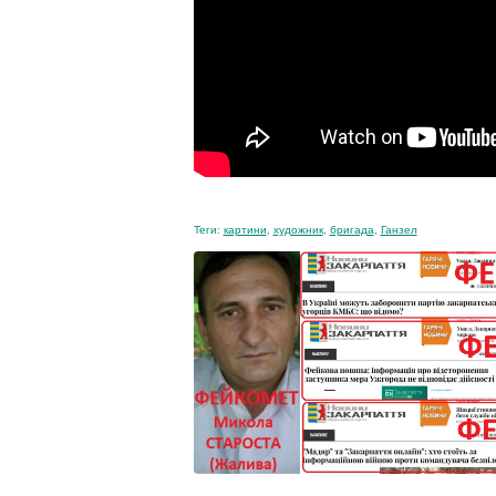
Теги:
картини
,
художник
,
бригада
,
Ганзел