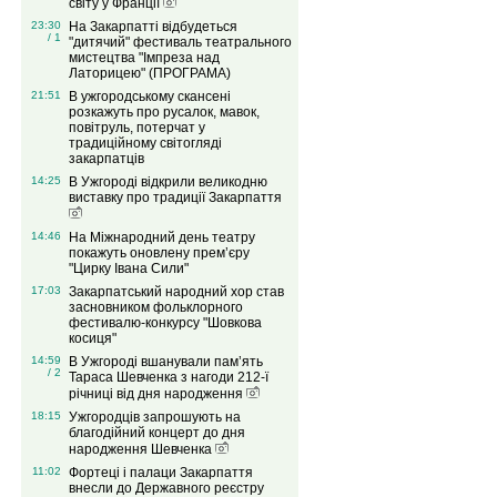
світу у Франції
23:30
На Закарпатті відбудеться
/ 1
"дитячий" фестиваль театрального
мистецтва "Імпреза над
Латорицею" (ПРОГРАМА)
21:51
В ужгородському скансені
розкажуть про русалок, мавок,
повітруль, потерчат у
традиційному світогляді
закарпатців
14:25
В Ужгороді відкрили великодню
виставку про традиції Закарпаття
14:46
На Міжнародний день театру
покажуть оновлену прем’єру
"Цирку Івана Сили"
17:03
Закарпатський народний хор став
засновником фольклорного
фестивалю-конкурсу "Шовкова
косиця"
14:59
В Ужгороді вшанували пам’ять
/ 2
Тараса Шевченка з нагоди 212-ї
річниці від дня народження
18:15
Ужгородців запрошують на
благодійний концерт до дня
народження Шевченка
11:02
Фортеці і палаци Закарпаття
внесли до Державного реєстру