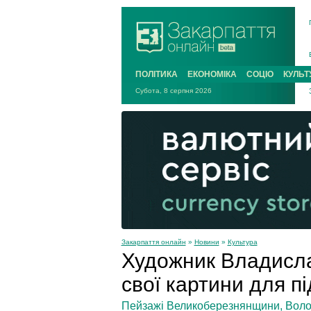
ПОЛІТИКА
ЕКОНОМІКА
СОЦІО
КУЛЬТ
Субота, 8 серпня 2026
Закарпаття онлайн
»
Новини
»
Культура
Художник Владисла
свої картини для п
Пейзажі Великоберезнянщини, Волов