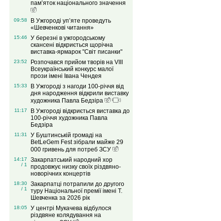
пам’яток національного значення
09:58
В Ужгороді уп’яте проведуть
«Шевченкові читання»
15:46
У березні в ужгородському
скансені відкриється щорічна
виставка-ярмарок "Світ писанки"
23:52
Розпочався прийом творів на VІIІ
Всеукраїнський конкурс малої
прози імені Івана Чендея
15:33
В Ужгороді з нагоди 100-річчя від
дня народження відкрили виставку
художника Павла Бедзіра
11:17
В Ужгороді відкриється виставка до
100-річчя художника Павла
Бедзіра
11:31
У Буштинській громаді на
BetLeGem Fest зібрали майже 29
000 гривень для потреб ЗСУ
14:17
Закарпатський народний хор
/ 1
продовжує низку своїх різдвяно-
новорічних концертів
18:30
Закарпатці потрапили до другого
/ 1
туру Національної премії імені Т.
Шевченка за 2026 рік
18:05
У центрі Мукачева відбулося
різдвяне колядування на