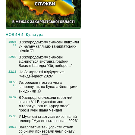
НОВИНИ: Культура
15:06
В Ужгородському скансені відкрили
/ 1
унікальну каплицю закарпатських
німців
22:00
В Ужгородському скансені
відкриється виставка графіки
Василя Шандра "Ой, неборе…"
22:13
На Закарпатті відбудеться
"Чендей-фест 2026"
10:53
Ужгородців і гостей міста
/ 4
запрошують на Купала Фест цими
вихідними
16:32
В Ужгороді оголосили короткий
список VIІІ Всеукраїнського
літературного конкурсу малої
прози імені Івана Чендея
15:35
У Мукачеві стартував живописний
пленер "Мукачівська весна – 2026"
10:13
Закарпатські танцюристи стали
срібними призерами чемпіонату