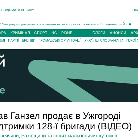
ПОВІДОМИТИ НОВИНУ
ОН
Інструктора районного ТЦК на Закарпатті судитимуть за обвинуваченням у катув...
В Ужгороді попрощаються із полеглим на війні з росією захисником Володимиром Йор�...
В Ужгороді 5 серпня попрощаються із захисником Богданом Югасом, який два роки �...
УРА
КРИМІНАЛ
СПОРТ
НС
РІЗНЕ
БЛОГИ
АНОНСИ
АРХ
Підтвердили загибель захисника із Нанкова на Хустщині Юліана Гербея (ФОТО)[/gree...
ЗМІ
ПАРТІЇ
БРЕНДИ
ГРОМАДСЬКІ ОРГАНІЗАЦІЇ
УКРАЇНЦІ СЛОВАЧЧИНИ
ГЕРОЇ
На війні з рф поліг військовий з Виноградова Ігнат Роздяловський (ФОТО)...
На Хустщині внаслідок ДТП за участі трьох авто постраждали 13 людей (ФОТО)...
Інструктора районного ТЦК на Закарпатті судитимуть за обвинувачен...
в Ганзел продає в Ужгороді
ідтримки 128-ї бригади (ВІДЕО)
еччини, Рахівщини та інших мальовничих куточків