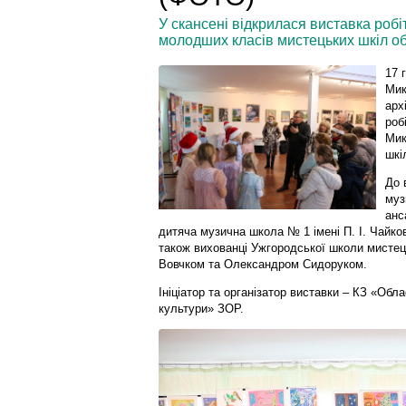
У скансені відкрилася виставка роб
молодших класів мистецьких шкіл об
17 
Мик
арх
роб
Мик
шкі
До 
муз
анс
дитяча музична школа № 1 імені П. І. Чайко
також вихованці Ужгородської школи мистец
Вовчком та Олександром Сидоруком.
Ініціатор та організатор виставки – КЗ «Обл
культури» ЗОР.