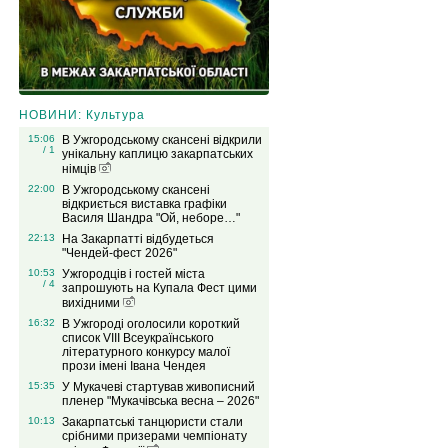
НОВИНИ: Культура
15:06
В Ужгородському скансені відкрили
/ 1
унікальну каплицю закарпатських
німців
22:00
В Ужгородському скансені
відкриється виставка графіки
Василя Шандра "Ой, неборе…"
22:13
На Закарпатті відбудеться
"Чендей-фест 2026"
10:53
Ужгородців і гостей міста
/ 4
запрошують на Купала Фест цими
вихідними
16:32
В Ужгороді оголосили короткий
список VIІІ Всеукраїнського
літературного конкурсу малої
прози імені Івана Чендея
15:35
У Мукачеві стартував живописний
пленер "Мукачівська весна – 2026"
10:13
Закарпатські танцюристи стали
срібними призерами чемпіонату