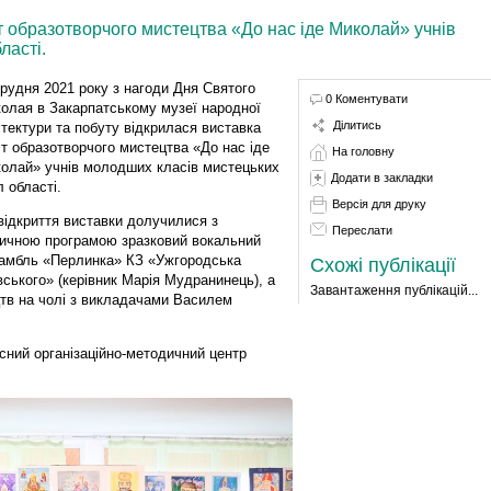
іт образотворчого мистецтва «До нас іде Миколай» учнів
ласті.
грудня 2021 року з нагоди Дня Святого
0 Коментувати
олая в Закарпатському музеї народної
Ділитись
ітектури та побуту відкрилася виставка
іт образотворчого мистецтва «До нас іде
На головну
олай» учнів молодших класів мистецьких
Додати в закладки
л області.
Версія для друку
відкриття виставки долучилися з
Переслати
ичною програмою зразковий вокальний
амбль «Перлинка» КЗ «Ужгородська
Схожі публікації
вського» (керівник Марія Мудранинець), а
Завантаження публікацій...
тв на чолі з викладачами Василем
асний організаційно-методичний центр