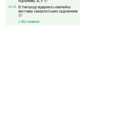
підтримку ЗСУ
14:32
В Ужгороді відкриють ювілейну
виставку закарпатських художників
» Всі новини