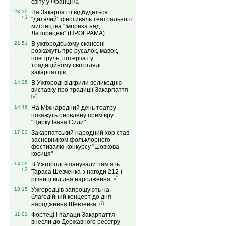
світу у Франції
23:30
На Закарпатті відбудеться
/ 1
"дитячий" фестиваль театрального
мистецтва "Імпреза над
Латорицею" (ПРОГРАМА)
21:51
В ужгородському скансені
розкажуть про русалок, мавок,
повітруль, потерчат у
традиційному світогляді
закарпатців
14:25
В Ужгороді відкрили великодню
виставку про традиції Закарпаття
14:46
На Міжнародний день театру
покажуть оновлену прем’єру
"Цирку Івана Сили"
17:03
Закарпатський народний хор став
засновником фольклорного
фестивалю-конкурсу "Шовкова
косиця"
14:59
В Ужгороді вшанували пам’ять
/ 2
Тараса Шевченка з нагоди 212-ї
річниці від дня народження
18:15
Ужгородців запрошують на
благодійний концерт до дня
народження Шевченка
11:02
Фортеці і палаци Закарпаття
внесли до Державного реєстру