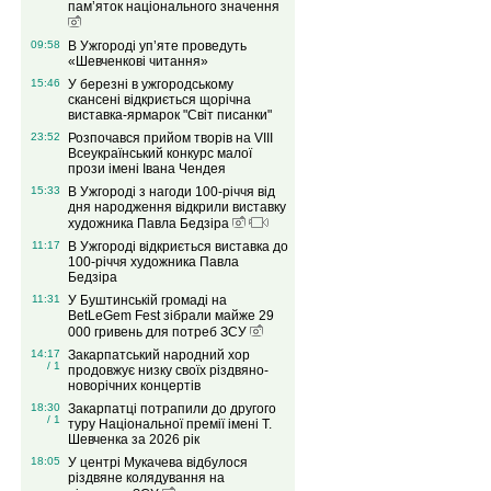
пам’яток національного значення
09:58
В Ужгороді уп’яте проведуть
«Шевченкові читання»
15:46
У березні в ужгородському
скансені відкриється щорічна
виставка-ярмарок "Світ писанки"
23:52
Розпочався прийом творів на VІIІ
Всеукраїнський конкурс малої
прози імені Івана Чендея
15:33
В Ужгороді з нагоди 100-річчя від
дня народження відкрили виставку
художника Павла Бедзіра
11:17
В Ужгороді відкриється виставка до
100-річчя художника Павла
Бедзіра
11:31
У Буштинській громаді на
BetLeGem Fest зібрали майже 29
000 гривень для потреб ЗСУ
14:17
Закарпатський народний хор
/ 1
продовжує низку своїх різдвяно-
новорічних концертів
18:30
Закарпатці потрапили до другого
/ 1
туру Національної премії імені Т.
Шевченка за 2026 рік
18:05
У центрі Мукачева відбулося
різдвяне колядування на