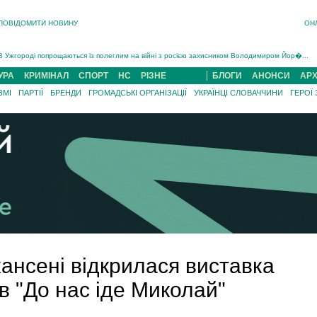
ПОВІДОМИТИ НОВИНУ
ОН
Інструктора районного ТЦК на Закарпатті судитимуть за обвинуваченням у катув...
В Ужгороді попрощаються із полеглим на війні з росією захисником Володимиром Йор�...
В Ужгороді 5 серпня попрощаються із захисником Богданом Югасом, який два роки �...
Підтвердили загибель захисника із Нанкова на Хустщині Юліана Гербея (ФОТО)[/gree...
УРА
КРИМІНАЛ
СПОРТ
НС
РІЗНЕ
БЛОГИ
АНОНСИ
АРХ
На війні з рф поліг військовий з Виноградова Ігнат Роздяловський (ФОТО)...
ЗМІ
ПАРТІЇ
БРЕНДИ
ГРОМАДСЬКІ ОРГАНІЗАЦІЇ
УКРАЇНЦІ СЛОВАЧЧИНИ
ГЕРОЇ
На Хустщині внаслідок ДТП за участі трьох авто постраждали 13 людей (ФОТО)...
Інструктора районного ТЦК на Закарпатті судитимуть за обвинувачен...
ансені відкрилася виставка
в "До нас іде Миколай"