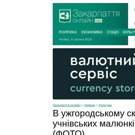
ПОЛІТИКА
ЕКОНОМІКА
СОЦІО
КУЛЬТ
Четвер, 6 серпня 2026
Закарпаття онлайн
»
Новини
»
Культура
В ужгородському ск
учнівських малюнкі
(ФОТО)