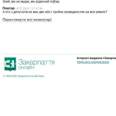
Злий, він не мудак, він рідкісний пі@ар.
Поштар
18.07.2021 / 17:47:38
А хто з депутатів не має дво або і тройне громадянство на всіх рівнях?
Переглянути всі коментарі
Інтернет-видання «Закарпа
Надіслати повідомлення
© 2003-2026 Закарпаття онлайн Beta