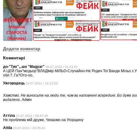
Додати коментар
Коментарі
до-"Тих",..шо "Magyar"
30.07.2021 / 21:23:37
А ЦЕЙ Пан"модьор"ВЛАДІмір МІЛЬО-Случайно-Не Родич Тої Ванди Мільо з 
обл.?..Га?Ото-оо..
Ужгородець
23.07.2021 / 16:13:23
Хамство. Не виносьте на люди те, чим ви наповнені всередині. Бо дуже г
видалено. Адмін
Аттіла
21.07.2021 / 09:47:20
Не проблема мій друже. Чекаємо на Угорщину
Attila
20.07.2021 / 20:35:41