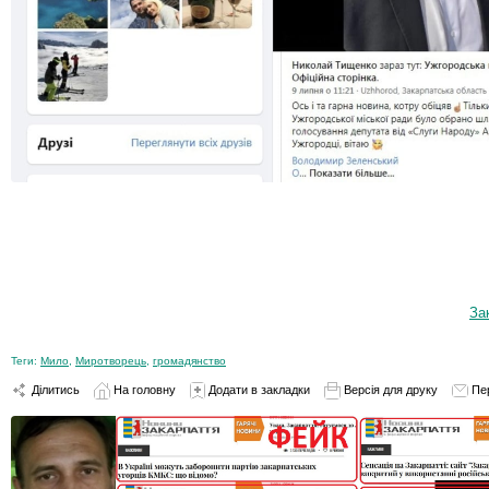
За
Теги:
Мило
,
Миротворець
,
громадянство
Ділитись
На головну
Додати в закладки
Версія для друку
Пе