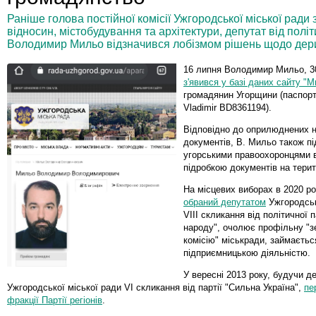
Раніше голова постійної комісії Ужгородської міської рад
відносин, містобудування та архітектури, депутат від політ
Володимир Мильо відзначився лобізмом рішень щодо дери
16 липня Володимир Мильо, 30
з'явився у базі даних сайту "
громадянин Угорщини (паспорт 
Vladimir BD8361194).
Відповідно до оприлюднених н
документів, В. Мильо також п
угорськими правоохоронцями в
підробкою документів на терит
На місцевих виборах в 2020 р
обраний депутатом
Ужгородськ
VIII скликання від політичної п
народу", очолює профільну "
комісію" міськради, займаєтьс
підприємницькою діяльністю.
У вересні 2013 року, будучи д
Ужгородської міської ради VI скликання від партії "Сильна Україна",
пе
фракції Партії регіонів
.