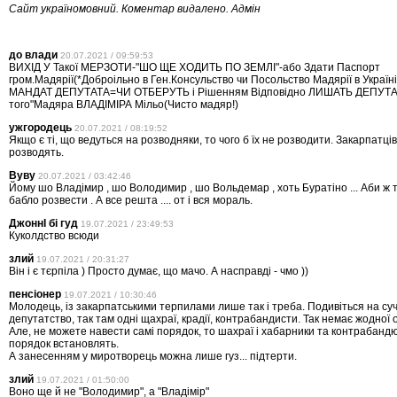
Сайт україномовний. Коментар видалено. Адмін
до влади
20.07.2021 / 09:59:53
ВИХІД У Такої МЕРЗОТИ-"ШО ЩЕ ХОДИТЬ ПО ЗЕМЛІ"-або Здати Паспорт
гром.Мадярії(*Доброільно в Ген.Консульство чи Посольство Мадярії в Україн
МАНДАТ ДЕПУТАТА=ЧИ ОТБЕРУТЬ і Рішенням Відповідно ЛИШАТЬ ДЕПУТ
того"Мадяра ВЛАДІМІРА Мільо(Чисто мадяр!)
ужгородець
20.07.2021 / 08:19:52
Якщо є ті, що ведуться на розводняки, то чого б їх не розводити. Закарпатців
розводять.
Вуву
20.07.2021 / 03:42:46
Йому шо Владімир , шо Володимир , шо Вольдемар , хоть Буратіно ... Аби ж т
бабло розвести . А все решта .... от і вся мораль.
ДжоннІ бі гуд
19.07.2021 / 23:49:53
Куколдство всюди
злий
19.07.2021 / 20:31:27
Він і є тєрпіла ) Просто думає, що мачо. А насправді - чмо ))
пенсіонер
19.07.2021 / 10:30:46
Молодець, із закарпатськими терпилами лише так і треба. Подивіться на су
депутатство, так там одні щахраї, крадії, контрабандисти. Так немає жодної 
Але, не можете навести самі порядок, то шахраї і хабарники та контрабандюк
порядок встановлять.
А занесенням у миротворець можна лише гуз... підтерти.
злий
19.07.2021 / 01:50:00
Воно ще й не "Володимир", а "Владімір"