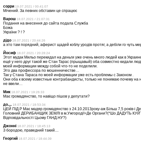
сорри
19.07.2021 / 00:41:07
Мічений. За певних обставин це спрацює
Варош
18.07.2021 / 21:07:31
Подання на внесення до сайта подала Служба
Божа
України ? ! ?
дідо
18.07.2021 / 20:44:26
а хто там порядний, аферист щадей коблу уродів протяг, а дебіли го чуть м
Йосиф
18.07.2021 / 20:28:24
Этот мудак Мильо перекидал на деньги уже очень много людей как в Украине 
ещё у него друг такой же Стан Тарас (прыщавый) оба совместно кидали люд
моей информации между собой что-то не поделили.
Это два профессора по мошенничестве…
Так у Стана Тараса по моей информации уже есть проблемы с Законом .
Они оба к всему известные контрабандисты, только не понимаю почему на 
не ввели…
Мик
18.07.2021 / 19:26:33
Має громадянство, то навіщо пішов у депутати?
до....
18.07.2021 / 18:53:34
ЦЕЙ ПІД.Р Має мадяр.громадянство з 24.10.2013року-аж Більш 7,5 років-і 
Головний ДЕРИБАНЩИК ЗЕМЛІ в м.Ужгороді!=Де Органи?(*Шо ДАДУТЬ КУЙТ
Відповідальності Цьому ГАНД.НУ?)
Джонні
18.07.2021 / 18:45:13
З бородою, праведний такий....
Георгий
18.07.2021 / 18:44:39