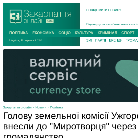
Інструктора районного ТЦК на Зак
ПОВІДОМИТИ НОВИНУ
В Ужгороді попрощаються із полег
В Ужгороді 5 серпня попрощаються
Підтвердили загибель захисника і
На війні з рф поліг військовий з 
ПОЛІТИКА
ЕКОНОМІКА
СОЦІО
КУЛЬТУРА
КРИМІНАЛ
СПОРТ
На війні загинув 26-річний військо
Неділя, 9 серпня 2026
ЗМІ
ПАРТІЇ
БРЕНДИ
ГРОМАД
Закарпаття онлайн
»
Новини
»
Політика
Голову земельної комісії Ужгор
внесли до "Миротворця" через
громадянство