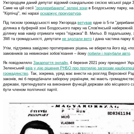
Ужгородцям даний депутат відомий скандальною сесією міської ради 3
Саме на цій сесії
"роздерибанили" зелені зони
в Боздоському парку, на 
"Кірпічці", які наразі
оскаржує прокуратура
.
Під тиском громадськості мер Ужгорода
ветував
одне із 5-ти "дерибани
ділянка в буферній зоні Боздоського парку на Слов'янській набережній
ділянку мав намір отримати через "піджака" В. Мильо. В подальшому, 
ЗМІ та громадськості, депутати
не здолали вето
і дана частина парку 
Утім, підтримка завідомо протиправних рішень не вберегла його від «п
замовників за невиконані зобов’язання – йому
побили і порубали авто
.
Як повідомляло
Закарпаття онлайн
, 4 березня 2021 року президент Ук
Зеленський
ввів у дію рішення РНБО про протидію загрозам нацбезпеці
громадянство
. Так, зокрема, уряд має внести на розгляд Верховної Ра
законів, які б передбачали заборону українцям, які мають громадянство
держави, претендувати на виконання функцій держави або місцевого 
бути членом політичної партії.