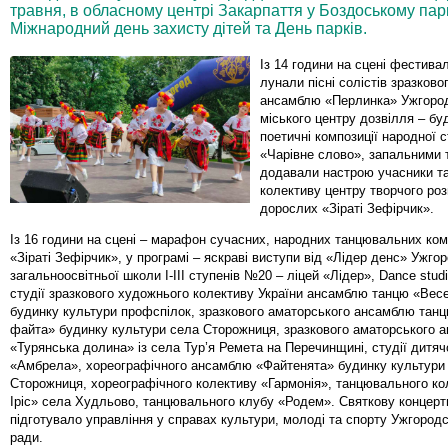
травня, в обласному центрі Закарпаття у Боздоському парк
Міжнародний день захисту дітей та День парків.
Із 14 години на сцені фестива
лунали пісні солістів зразково
ансамблю «Перлинка» Ужгоро
міського центру дозвілля – бу
поетичні композиції народної ст
«Чарівне слово», запальними 
додавали настрою учасники т
колективу центру творчого роз
дорослих «Зіраті Зефірчик».
Із 16 години на сцені – марафон сучасних, народних танцювальних ком
«Зіраті Зефірчик», у програмі – яскраві виступи від «Лідер денс» Ужго
загальноосвітньої школи І-ІІІ ступенів №20 – ліцей «Лідер», Dance stud
студії зразкового художнього колективу України ансамблю танцю «Вес
будинку культури профспілок, зразкового аматорського ансамблю тан
файта» будинку культури села Сторожниця, зразкового аматорського 
«Турянська долина» із села Тур’я Ремета на Перечинщині, студії дитяч
«Амбрела», хореографічного ансамблю «Файтенята» будинку культури
Сторожниця, хореографічного колективу «Гармонія», танцювального ко
Іріс» села Худльово, танцювального клубу «Родем». Святкову концерт
підготувало управління у справах культури, молоді та спорту Ужгородс
ради.