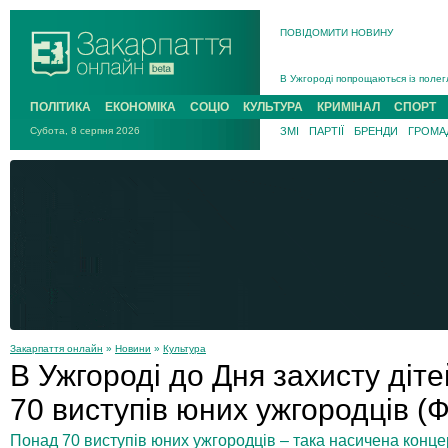
На війні загинув 26-річний військо
ПОВІДОМИТИ НОВИНУ
Інструктора районного ТЦК на Зак
В Ужгороді попрощаються із полег
В Ужгороді 5 серпня попрощаються
Підтвердили загибель захисника і
ПОЛІТИКА
ЕКОНОМІКА
СОЦІО
КУЛЬТУРА
КРИМІНАЛ
СПОРТ
На війні з рф поліг військовий з 
Субота, 8 серпня 2026
ЗМІ
ПАРТІЇ
БРЕНДИ
ГРОМАД
На війні загинув 26-річний військо
Закарпаття онлайн
»
Новини
»
Культура
В Ужгороді до Дня захисту діт
70 виступів юних ужгородців (
Понад 70 виступів юних ужгородців – така насичена конце