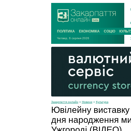
ПОЛІТИКА
ЕКОНОМІКА
СОЦІО
КУЛЬТ
Четвер, 6 серпня 2026
Закарпаття онлайн
»
Новини
»
Культура
Ювілейну виставку 
дня народження ми
Ужгороді (ВІДЕО)