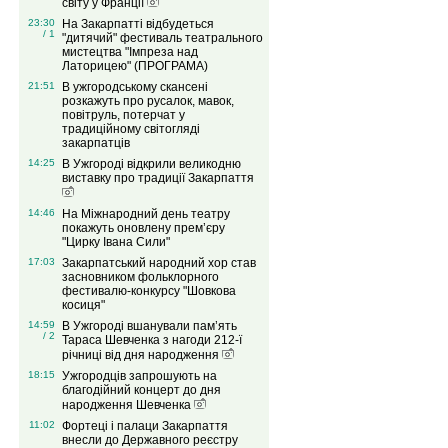
світу у Франції
23:30
На Закарпатті відбудеться
/ 1
"дитячий" фестиваль театрального
мистецтва "Імпреза над
Латорицею" (ПРОГРАМА)
21:51
В ужгородському скансені
розкажуть про русалок, мавок,
повітруль, потерчат у
традиційному світогляді
закарпатців
14:25
В Ужгороді відкрили великодню
виставку про традиції Закарпаття
14:46
На Міжнародний день театру
покажуть оновлену прем’єру
"Цирку Івана Сили"
17:03
Закарпатський народний хор став
засновником фольклорного
фестивалю-конкурсу "Шовкова
косиця"
14:59
В Ужгороді вшанували пам’ять
/ 2
Тараса Шевченка з нагоди 212-ї
річниці від дня народження
18:15
Ужгородців запрошують на
благодійний концерт до дня
народження Шевченка
11:02
Фортеці і палаци Закарпаття
внесли до Державного реєстру