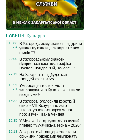
НОВИНИ: Культура
15:06
В Ужгородському скансені відкрили
/ 1
унікальну каплицю закарпатських
німців
22:00
В Ужгородському скансені
відкриється виставка графіки
Василя Шандра "Ой, неборе…"
22:13
На Закарпатті відбудеться
"Чендей-фест 2026"
10:53
Ужгородців і гостей міста
/ 4
запрошують на Купала Фест цими
вихідними
16:32
В Ужгороді оголосили короткий
список VIІІ Всеукраїнського
літературного конкурсу малої
прози імені Івана Чендея
15:35
У Мукачеві стартував живописний
пленер "Мукачівська весна – 2026"
10:13
Закарпатські танцюристи стали
срібними призерами чемпіонату