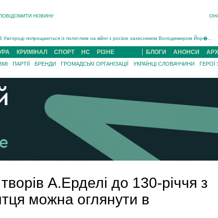
ПОВІДОМИТИ НОВИНУ
ОН
Інструктора районного ТЦК на Закарпатті судитимуть за обвинуваченням у катув...
В Ужгороді попрощаються із полеглим на війні з росією захисником Володимиром Йор�...
В Ужгороді 5 серпня попрощаються із захисником Богданом Югасом, який два роки �...
УРА
КРИМІНАЛ
СПОРТ
НС
РІЗНЕ
БЛОГИ
АНОНСИ
АРХ
Підтвердили загибель захисника із Нанкова на Хустщині Юліана Гербея (ФОТО)[/gree...
ЗМІ
ПАРТІЇ
БРЕНДИ
ГРОМАДСЬКІ ОРГАНІЗАЦІЇ
УКРАЇНЦІ СЛОВАЧЧИНИ
ГЕРОЇ
На війні з рф поліг військовий з Виноградова Ігнат Роздяловський (ФОТО)...
На Хустщині внаслідок ДТП за участі трьох авто постраждали 13 людей (ФОТО)...
Інструктора районного ТЦК на Закарпатті судитимуть за обвинувачен...
творів А.Ерделі до 130-річчя з
тця можна оглянути в