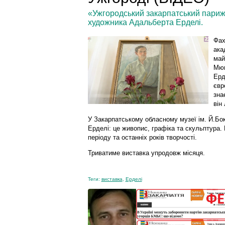
«Ужгородський закарпатський париж
художника Адальберта Ерделі.
Фах
ака
май
Мюн
Ерд
євр
зна
він
У Закарпатському обласному музеї ім. Й.Бок
Ерделі: це живопис, графіка та скульптура.
періоду та останніх років творчості.
Триватиме виставка упродовж місяця.
Теги:
виставка
,
Ерделі