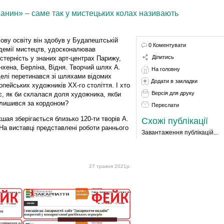
анин» – саме так у мистецьких колах називають
ову освіту він здобув у Будапештській
0 Коментувати
демії мистецтв, удосконалював
Ділитись
стерність у знаних арт-центрах Парижу,
хена, Берліна, Відня. Творчий шлях А.
На головну
елі перетинався зі шляхами відомих
Додати в закладки
опейських художників XX-го століття. І хто
Версія для друку
є, як би склалася доля художника, якби
 лишився за кордоном?
Переслати
шая зберігається близько 120-ти творів А.
Схожі публікації
 На виставці представлені роботи раннього
Завантаження публікацій...
27 травня 2021р.