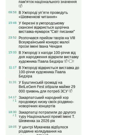
пам’яток національного значення
09:58
В Ужгороді уп’яте проведуть
«Шевченкові читання»
15:46
У березні в ужгородському
скансені відкриється щорічна
виставка-ярмарок "Світ писанки"
23:52
Розпочався прийом творів на VІIІ
Всеукраїнський конкурс малої
прози імені Івана Чендея
15:33
В Ужгороді з нагоди 100-річчя від
дня народження відкрили виставку
художника Павла Бедзіра
11:17
В Ужгороді відкриється виставка до
100-річчя художника Павла
Бедзіра
11:31
У Буштинській громаді на
BetLeGem Fest зібрали майже 29
000 гривень для потреб ЗСУ
14:17
Закарпатський народний хор
/ 1
продовжує низку своїх різдвяно-
новорічних концертів
18:30
Закарпатці потрапили до другого
/ 1
туру Національної премії імені Т.
Шевченка за 2026 рік
18:05
У центрі Мукачева відбулося
різдвяне колядування на