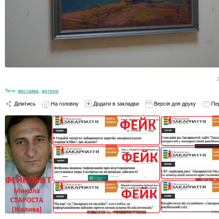
Теги:
виставка
,
артини
Ділитись
На головну
Додати в закладки
Версія для друку
Пе