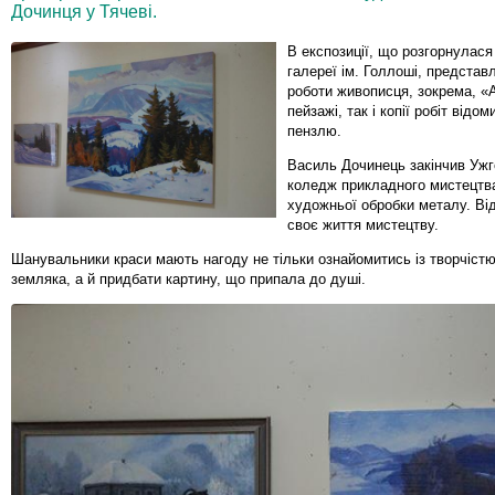
Дочинця у Тячеві.
В експозиції, що розгорнулася
галереї ім. Голлоші, представл
роботи живописця, зокрема, «
пейзажі, так і копії робіт відо
пензлю.
Василь Дочинець закінчив Уж
коледж прикладного мистецтва
художньої обробки металу. Ві
своє життя мистецтву.
Шанувальники краси мають нагоду не тільки ознайомитись із творчіст
земляка, а й придбати картину, що припала до душі.