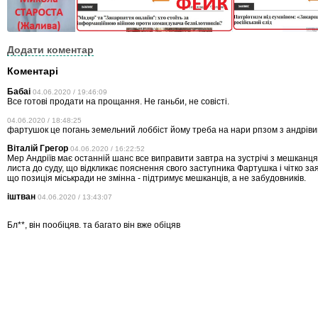
Додати коментар
Коментарі
Бабаі
04.06.2020 / 19:46:09
Все готові продати на прощання. Не ганьби, не совісті.
04.06.2020 / 18:48:25
фартушок це погань земельний лоббіст йому треба на нари рпзом з андрів
Віталій Грегор
04.06.2020 / 16:22:52
Мер Андріїв має останній шанс все виправити завтра на зустрічі з мешканц
листа до суду, що відкликає пояснення свого заступника Фартушка і чітко за
що позиція міськради не змінна - підтримує мешканців, а не забудовників.
іштван
04.06.2020 / 13:43:07
Бл**, він пообіцяв. та багато він вже обіцяв