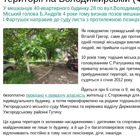
У мешканців 40-квартирного будинку 28 по вул.Володимирс
Міський голова Б.Андріїв 4 роки тому визнав позов мешкан
І.Фартушок направив до суду листа з протилежною позиціє
Як повідомляє громадський п
Віталій Грегор, саме дві прот
одній позиції міськради викли
людей, які прийшли сьогодні н
10 років тому тодішня міська р
головуванням С.Ратушняка пе
приватну власність дві третини
прибудинкової території, за я
судяться з січня 2012 року.
Йдеться про 6 соток із 9, які 
безоплатно
передано у приватну власність
жительці с.Сторожниця для
індивідуального будинку, а потім переоформлено на родини тодішнього
Ужгородського міського суду Микуляка та керівника відділу Держкомз
Ужгородському районні Гутичу.
Це єдина територія із зеленими насадженнями і дитячими та спортив
майданчиками не лише їх будинку, а й ще 2-х багатоповерхівок поруч. 
відпочивають постійно в тому числі пенсіонери, діти, інваліди.