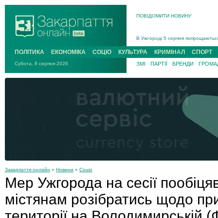
ПОВІДОМИТИ НОВИНУ
Інструктора районного ТЦК на Зак
В Ужгороді попрощаються із полег
В Ужгороді 5 серпня попрощаються
Підтвердили загибель захисника і
ПОЛІТИКА
ЕКОНОМІКА
СОЦІО
КУЛЬТУРА
КРИМІНАЛ
СПОРТ
На війні з рф поліг військовий з 
Субота, 8 серпня 2026
ЗМІ
ПАРТІЇ
БРЕНДИ
ГРОМАД
На Хустщині внаслідок ДТП за уча
Інструктора районного ТЦК на Зак
Закарпаття онлайн
»
Новини
»
Соціо
Мер Ужгорода на сесії пообіця
містянам розібратись щодо пр
території на Володимирській 