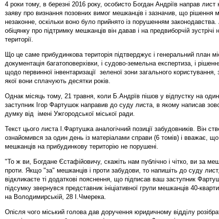
4 роки тому, в березні 2016 року, особисто Богдан Андріїв направ лист
заяву про визнання позовних вимог мешканців і зазначив, що рішення м
незаконне, оскільки воно було прийнято із порушенням законодавства.
обіцянку про підтримку мешканців він давав і на предвиборчій зустрічі н
території.
Що це саме прибудинкова територія підтверджує і генеральний план міс
документація багатоповерхівки, і судово-земельна експертиза, і рішен
щодо первинної інвентаризації зеленої зони загального користування,
якої вони сплачують десятки років.
Однак місяць тому, 21 травня, коли Б.Андрїв пішов у відпустку на один
заступник Ігор Фартушок направив до суду листа, в якому написав зов
думку від імені Ужгородської міської ради.
Текст цього листа І.Фартушка аналогічний позиції забудовників. Він ст
ознайомився за один день із матеріалами справи (6 томів) і вважає, що
мешканців на прибудинкову територію не порушені.
"То ж ви, Богдане Єстафійовичу, скажіть нам публічно і чітко, ви за ме
проти. Якщо "за" мешканців і проти забудови, то напишіть до суду лист
відкликаєте ті додаткові пояснення, що підписав ваш заступник Фартушо
підсумку звернувся представник ініціативної групи мешканців 40-кварт
на Володимирській, 28 І.Чмерека.
Опісля чого міський голова дав доручення юридичному відділу розібра