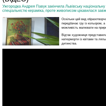
Ужгородка Андрея Павук закінчила Львівську національну
спеціальністю кераміка, проте живописом цікавилася завж
Оскільки цей вид образотворч
передбачає гру із кольором, а
можливість малювати на приро
Відтак художниця представила
натюрморти із квітами та лял
дитинства.