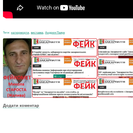
Теги:
натюрморти
,
виставка
,
Андрея Павук
Додати коментар