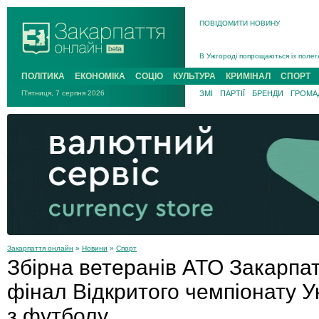
ПОВІДОМИТИ НОВИНУ
Інструктора районного ТЦК на Зак
В Ужгороді попрощаються із полег
В Ужгороді 5 серпня попрощаються
ПОЛІТИКА
ЕКОНОМІКА
СОЦІО
КУЛЬТУРА
КРИМІНАЛ
СПОРТ
Підтвердили загибель захисника і
П'ятниця, 7 серпня 2026
ЗМІ
ПАРТІЇ
БРЕНДИ
ГРОМАД
На війні з рф поліг військовий з 
На Хустщині внаслідок ДТП за уча
Інструктора районного ТЦК на Зак
Закарпаття онлайн
»
Новини
»
Спорт
Збірна ветеранів АТО Закарпа
фінал Відкритого чемпіонату У
з футболу