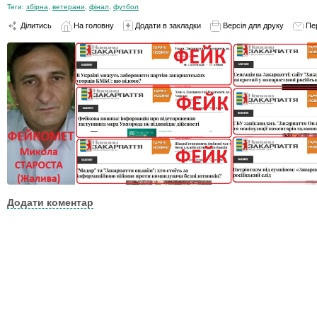
Теги:
збірна
,
ветерани
,
фінал
,
футбол
Ділитись
На головну
Додати в закладки
Версія для друку
Пе
Додати коментар