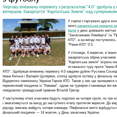
Чергову впевнену перемогу з результатом "4:0" здобула у
ветеранів Закарпаття "Карпатська Земля" над суперником 
У серпні стартувало друге ко
якого
закарпатська команда за
балів
у двох домашніх матчах 
"Захисниками Лемберга" та "П
АТО", а на виїзді поступились
"Рівне-АТО" 0:3.
У п’ятницю, 6 вересня, в Івано
закарпатська збірна учасників
"Карпатська земля" зіграла п
останнього туру проти "Івано-
АТО". Здобувши впевнену перемогу 4:0 завдяки дублю Руслана Соскид
Івана Кильча і Валерія Цуперяка, хлопці здобули путівку у фінальну ч
Відкритого чемпіонату України Героїв АТО. Також у них ще залишився 
перенесений поєдинок із "Левами", однак на турнірне становище він вж
повідомляє громадський правник Віталій Грегор.
У наступному етапі учасники будуть поділені на чотири групи, по три к
і змагатимуться за вихід до наступного етапу протягом вересня. До ви
раунду змагань вийдуть чотири команди. Півфінальні матчі відбудуться
фінальний поєдинок — 14 жовтня, у День захисника України.