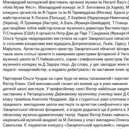
Міжнародний молодіжний фестиваль органної музики ім.Наталії Висіч (
«Київ Музик Фест», Міжнародний конкурс ім.Л. Бетховена (м.Харків), 
конкурси органістів ім.Ф.Гедіке та ім.М.Таривердієва (Москва). Брала у
майстер-класах К.Латали (Польща), Л.Бербена (Нідерланди-Німеччина)
(Україна), Й.Труммера (Австрія), А.Баль (Франція-Швейцарія), Т.Гланца 
дистанційних online майстер-класах музичного директора Вестмінстерс
П.Стеценка (США) й органіста Нотр-Дам де Парі Т.Сандмана (Франція-Н
Ольга Чундак неодноразово виступала на сцені Закарпатської обласної
із сольними концертами вже відвідала Дніпропетровськ, Львів, Одесу, 
Маріуполь. Артистка духового оркестру Закарпатської обласної філарм
також мала спільні проекти із камерними оркестрами філармонії й Ужг
музичної школи ім.П.Чайковського, хором і симфонічним оркестром Уж
музичного коледжу ім.Д.Задора тощо. До слова, у цих закладах вона 
педагог- концертмейстер, а недавно дебютувала і як наставник юних о
Партнером Ольги Чундак на сцені буде не менш талановитий і перспек
Віктор Ковач. Свій виконавський талант він виявив ще в роки навчання
дитячій школі мистецтв. У професійному сенсі Віктор найбільше завдя
наставнику в Ужгородському Державному музичному училищі імені Д.
класу тромбона Анатолію Ноздраню. Ще в студентські роки хлопчина 
працювати викладачем школи мистецтв та артистом симфонічного орк
Закарпатської обласної філармонії, а згодом додалася ще й робота в 
обласному музично-драматичному театрі. Наразі Віктор Ковач навчаєть
національній музичній академії ім.М.Лисенка у класі викладача Олекс
Савельєва. Є лауреатом конкурсу «Закарпатський едельвейс», неодно