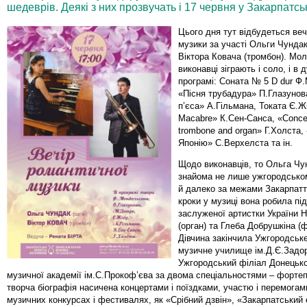
шедеврів. Деякі з них прозвучать і 17 червня у Закарпатсь
Цього дня тут відбудеться веч
музики за участі Ольги Чундак 
Віктора Ковача (тромбон). Мол
виконавці зіграють і соло, і в д
програмі: Соната № 5 D dur Ф
«Пісня трубадура» П.Глазунов
п’єса» А.Гільмана, Токата Є.Ж
Macabre» К.Сен-Санса, «Concer
trombone and organ» Г.Холста,
Японію» С.Верхелста та ін.
Щодо виконавців, то Ольга Чу
знайома не лише ужгородськом
й далеко за межами Закарпатт
кроки у музиці вона робила пі
заслуженої артистки України Н
(орган) та Глеба Добрушкіна (ф
Дівчина закінчила Ужгородськ
музичне училище ім.Д.Є.Задо
Ужгородський філіал Донецько
музичної академії ім.С.Прокоф’єва за двома спеціальностями – фортепіа
творча біографія насичена концертами і поїздками, участю і перемогам
музичних конкурсах і фестивалях, як «Срібний дзвін», «Закарпатський