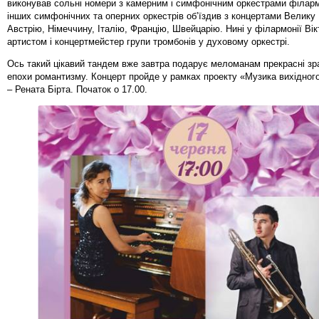
виконував сольні номери з камерним і симфонічним оркестрами філармо
інших симфонічних та оперних оркестрів об’їздив з концертами Велику
Австрію, Німеччину, Італію, Францію, Швейцарію. Нині у філармонії Вік
артистом і концертмейстер групи тромбонів у духовому оркестрі.
Ось такий цікавий тандем вже завтра подарує меломанам прекрасні зр
епохи романтизму. Концерт пройде у рамках проекту «Музика вихідног
– Рената Бірта. Початок о 17.00.