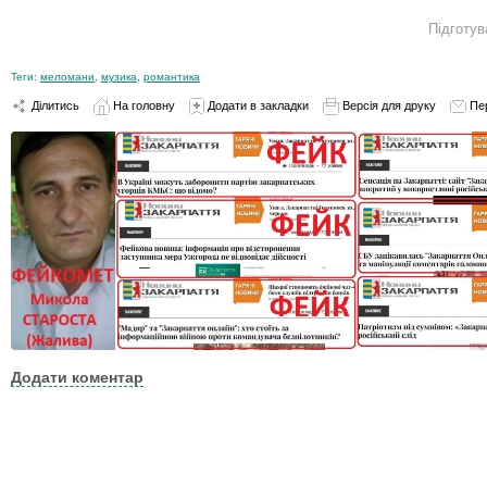
Підготув
Теги:
меломани
,
музика
,
романтика
Ділитись
На головну
Додати в закладки
Версія для друку
Пе
Додати коментар