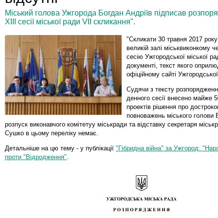
Міський голова Ужгорода Богдан Андріїв підписав розпор
ХІІІ сесії міської ради VІІ скликання".
"Скликати 30 травня 2017 року
великій залі міськвиконкому че
сесію Ужгородської міської рад
документі, текст якого оприл
офіційному сайті Ужгородської
Судячи з тексту розпорядженн
денного сесії внесено майже 5
проектів рішення про дострок
повноважень міського голови Б
розпуск виконавчого комітетуу міськради та відставку секретаря міськ
Сушко в цьому переліку немає.
Детальніше на цю тему - у публікації
"Гібридна війна" за Ужгород: "На
проти "Відродження"
.