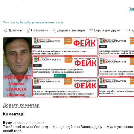
За
Теги:
сесія
,
Андріїв
,
розпорядження
,
сесія
Ділитись
На головну
Додати в закладки
Версія для друку
Пе
Додати коментар
Коментарі
Вуву
21.05.2017 / 22:18:06
Такий герб як має Ужгород ... Краще підійшов Виноградову ... А для ужгород
новий герб .