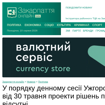
ПОВІДОМИТИ НОВИНУ
На війні загинув 26-річний військо
Інструктора районного ТЦК на Зак
В Ужгороді попрощаються із полег
ПОЛІТИКА
ЕКОНОМІКА
СОЦІО
КУЛЬТУРА
КРИМІНАЛ
СПОРТ
В Ужгороді 5 серпня попрощаються
Понеділок, 10 серпня 2026
ЗМІ
ПАРТІЇ
БРЕНДИ
ГРОМАД
Підтвердили загибель захисника і
На війні з рф поліг військовий з 
На війні загинув 26-річний військо
Закарпаття онлайн
»
Новини
»
Політика
У порядку денному сесії Ужгор
від 30 травня проекти рішень 
відсутні