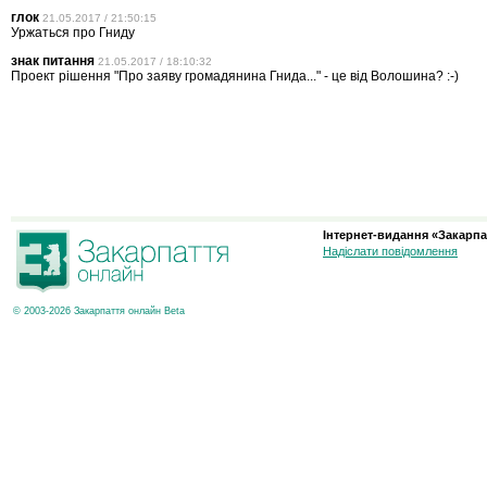
глок
21.05.2017 / 21:50:15
Уржаться про Гниду
знак питання
21.05.2017 / 18:10:32
Проект рішення "Про заяву громадянина Гнида..." - це від Волошина? :-)
Інтернет-видання «Закарпа
Надіслати повідомлення
© 2003-2026 Закарпаття онлайн Beta