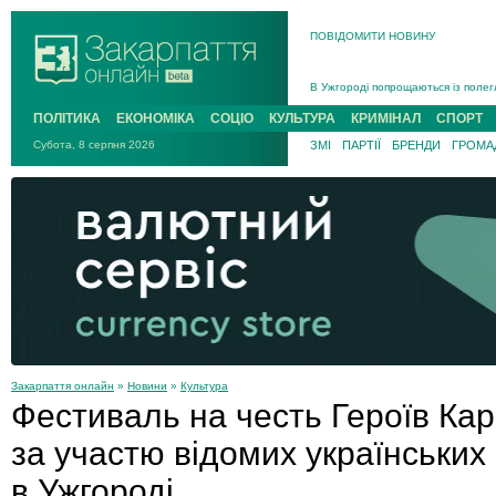
ПОВІДОМИТИ НОВИНУ
Інструктора районного ТЦК на Зак
В Ужгороді попрощаються із полег
В Ужгороді 5 серпня попрощаються
ПОЛІТИКА
ЕКОНОМІКА
СОЦІО
КУЛЬТУРА
КРИМІНАЛ
СПОРТ
Підтвердили загибель захисника і
Субота, 8 серпня 2026
ЗМІ
ПАРТІЇ
БРЕНДИ
ГРОМАД
На війні з рф поліг військовий з 
На Хустщині внаслідок ДТП за уча
Інструктора районного ТЦК на Зак
Закарпаття онлайн
»
Новини
»
Культура
Фестиваль на честь Героїв Кар
за участю відомих українських
в Ужгороді