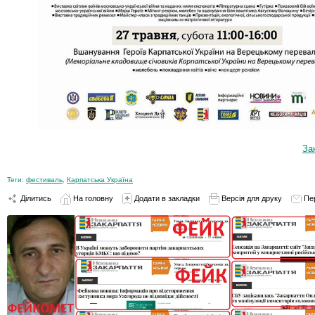
За
Теги:
фестиваль
,
Карпатська Україна
Ділитись
На головну
Додати в закладки
Версія для друку
Пе