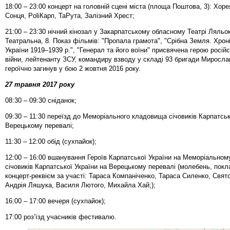
18:00 – 23:00 концерт на головній сцені міста (площа Поштова, 3): Хоре
Сонця, PoliКарп, ТаРута, Залізний Хрест;
21:00 – 23:30 нічний кінозал у Закарпатському обласному Театрі Ляльок
Театральна, 8. Показ фільмів: "Пропала грамота", "Срібна Земля. Хрон
України 1919–1939 р.", "Генерал та його воїни" присвячена герою російс
війни, лейтенанту ЗСУ, командиру взводу у складі 93 бригади Миросла
героїчно загинув у бою 2 жовтня 2016 року.
27 травня 2017 року
08:30 – 09:30 сніданок;
09:30 – 11:30 переїзд до Меморіального кладовища січовиків Карпатськ
Верецькому перевалі;
11:30 – 12:00 обід (сухпайок);
12:00 – 16:00 вшанування Героїв Карпатської України на Меморіально
січовиків Карпатської України на Верецькому перевалі (молебень, покла
концерт-реквієм за участі: Тараса Компаніченко, Тараса Силенко, Свя
Андрія Ляшука, Василя Лютого, Михайла Хай;);
16:00 – 17:00 вечеря (сухпайок);
17:00 роз’їзд учасників фестивалю.