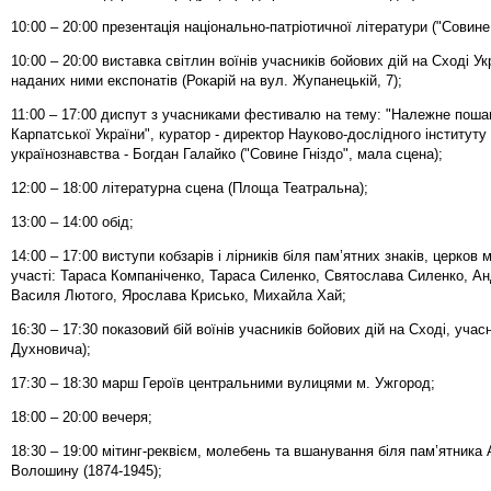
10:00 – 20:00 презентація національно-патріотичної літератури ("Совине 
10:00 – 20:00 виставка світлин воїнів учасників бойових дій на Сході Ук
наданих ними експонатів (Рокарій на вул. Жупанецькій, 7);
11:00 – 17:00 диспут з учасниками фестивалю на тему: "Належне поша
Карпатської України", куратор - директор Науково-дослідного інституту
українознавства - Богдан Галайко ("Совине Гніздо", мала сцена);
12:00 – 18:00 літературна сцена (Площа Театральна);
13:00 – 14:00 обід;
14:00 – 17:00 виступи кобзарів і лірників біля пам’ятних знаків, церков 
участі: Тараса Компаніченко, Тараса Силенко, Святослава Силенко, Ан
Василя Лютого, Ярослава Крисько, Михайла Хай;
16:30 – 17:30 показовий бій воїнів учасників бойових дій на Сході, учас
Духновича);
17:30 – 18:30 марш Героїв центральними вулицями м. Ужгород;
18:00 – 20:00 вечеря;
18:30 – 19:00 мітинг-реквієм, молебень та вшанування біля пам’ятника
Волошину (1874-1945);