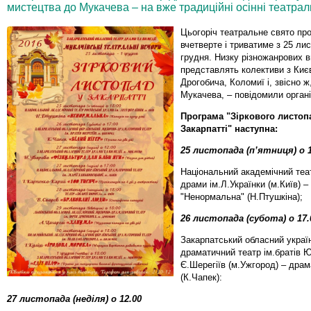
мистецтва до Мукачева – на вже традиційні осінні театрал
Цьогоріч театральне свято пр
вчетверте і триватиме з 25 ли
грудня. Низку різножанрових 
представлять колективи з Киє
Дрогобича, Коломиї і, звісно ж
Мукачева, – повідомили органі
Програма "Зіркового листоп
Закарпатті" наступна:
25 листопада (п’ятниця) о 1
Національний академічний теат
драми ім.Л.Українки (м.Київ) –
"Ненормальна" (Н.Птушкіна);
26 листопада (субота) о 17.
Закарпатський обласний украї
драматичний театр ім.братів Ю
Є.Шерегіїв (м.Ужгород) – драма
(К.Чапек):
27 листопада (неділя) о 12.00