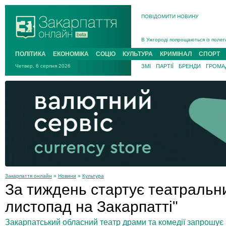
ПОВІДОМИТИ НОВИНУ
Інструктора районного ТЦК на Зак
В Ужгороді попрощаються із полег
В Ужгороді 5 серпня попрощаються
ПОЛІТИКА
ЕКОНОМІКА
СОЦІО
КУЛЬТУРА
КРИМІНАЛ
СПОРТ
Підтвердили загибель захисника і
Четвер, 6 серпня 2026
ЗМІ
ПАРТІЇ
БРЕНДИ
ГРОМАД
На війні з рф поліг військовий з 
На Хустщині внаслідок ДТП за уча
Інструктора районного ТЦК на Зак
Закарпаття онлайн
»
Новини
»
Культура
За тиждень стартує театральн
листопад на Закарпатті"
Закарпатський обласний театр драми та комедії запрошує