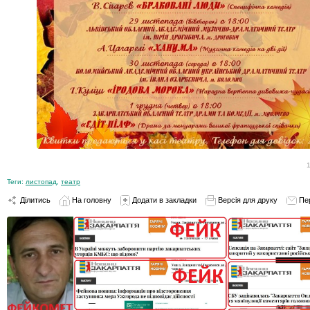
Теги:
листопад
,
театр
Ділитись
На головну
Додати в закладки
Версія для друку
Пе