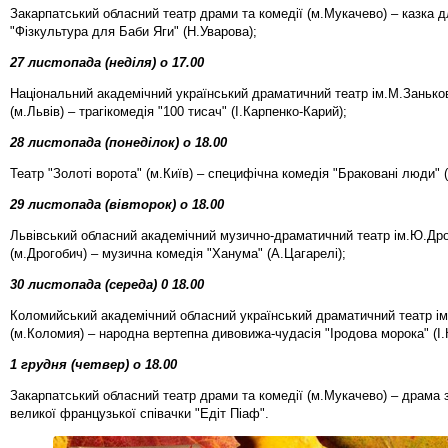
Закарпатський обласний театр драми та комедії (м.Мукачево) – казка д
"Фізкультура для Баби Яги" (Н.Уварова);
27 листопада (неділя) о 17.00
Національний академічний український драматичний театр ім.М.Занько
(м.Львів) – трагікомедія "100 тисач" (І.Карпенко-Карий);
28 листопада (понеділок) о 18.00
Театр "Золоті ворота" (м.Київ) – специфічна комедія "Браковані люди" (
29 листопада (вівторок) о 18.00
Львівський обласний академічний музично-драматичний театр ім.Ю.Др
(м.Дрогобич) – музична комедія "Ханума" (А.Цагарелі);
30 листопада (середа) 0 18.00
Коломийський академічний обласний український драматичний театр ім
(м.Коломия) – народна вертепна дивовижа-чудасія "Іродова морока" (І.
1 грудня (четвер) о 18.00
Закарпатський обласний театр драми та комедії (м.Мукачево) – драма
великої французької співачки "Едіт Піаф".