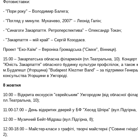
Фотовиставки:
- "Пори року" – Володимир Балега;
- "Погляд у минуле. Мукачево, 2007" – Леонід Галін;
- "Синагоги Закарпаття. Ретроперспектива" – Олександр Токач;
- "Закарпаття – мій край" – Сергій Козодаєв.
Проект "Еко-Хаїм" – Вероніка Громадська ("Cімхе", Вінниця).
15.00 – Закарпатська обласна філармонія (пл.Театральна, 10). Концер
"Юність Закарпаття" обласного будинку культури профспілок, а також 
м.Будапешт (Угорщина) "Budapest Klezmer Band" – зa підтримки Генера
консульства Угорщини в Ужгороді.
8 жовтня
10.00 – Відкрита екскурсія "єврейським" Ужгородом (від обласної філар
пл.Театральна, 10);
11.00-17.00 – День відкритих дверей у БФ "Хесед Шпіра" (вул.Підгірна, 
12.00 – Музичний Бейт-Мідраш (вул.Підгірна, 8);
12.00-18.00 – Майстер-класи з графіті, творчі майстерні ("Cовине гніздо
2);