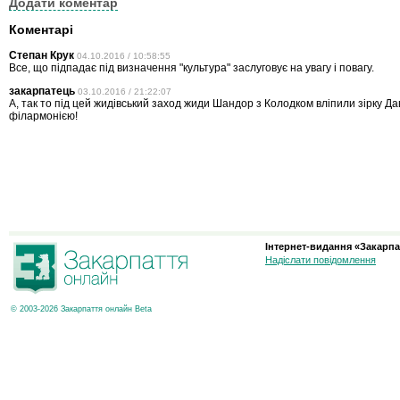
Додати коментар
Коментарі
Степан Крук
04.10.2016 / 10:58:55
Все, що підпадає під визначення "культура" заслуговує на увагу і повагу.
закарпатець
03.10.2016 / 21:22:07
А, так то під цей жидівський заход жиди Шандор з Колодком вліпили зірку Да
філармонією!
Інтернет-видання «Закарпа
Надіслати повідомлення
© 2003-2026 Закарпаття онлайн Beta