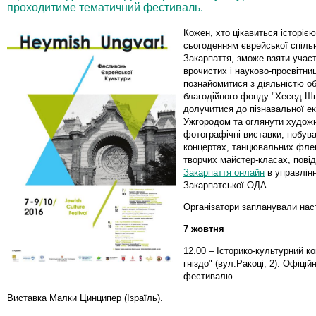
проходитиме тематичний фестиваль.
Кожен, хто цікавиться історією
сьогоденням єврейської спіль
Закарпаття, зможе взяти участ
врочистих і науково-просвітни
познайомитися з діяльністю о
благодійного фонду "Хесед Шп
долучитися до пізнавальної ек
Ужгородом та оглянути художн
фотографічні виставки, побув
концертах, танцювальних фле
творчих майстер-класах, пові
Закарпаття онлайн
в управлінн
Закарпатської ОДА
Організатори запланували нас
7 жовтня
12.00 – Історико-культурний к
гніздо" (вул.Ракоці, 2). Офіцій
фестивалю.
Виставка Малки Цинципер (Ізраїль).