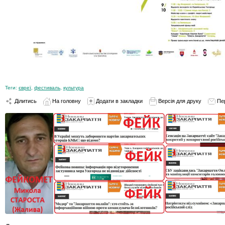
Теги:
євреї
,
фестиваль
,
культура
Ділитись
На головну
Додати в закладки
Версія для друку
Пе