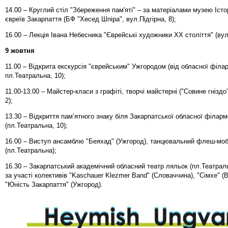
14.00 – Круглий стіл "Збереження пам'яті" – за матеріалами музею Істор
євреїв Закарпаття (БФ "Хесед Шпіра", вул.Підгірна, 8);
16.00 – Лекція Івана Небесника "Єврейські художники XX століття" (вул.
9 жовтня
11.00 – Відкрита екскурсія "єврейським" Ужгородом (від обласної філар
пл.Театральна, 10);
11.00-13.00 – Майстер-класи з графіті, творчі майстерні ("Cовине гніздо"
2);
13.30 – Відкриття пам’ятного знаку біля Закарпатської обласної філарм
(пл.Театральна, 10);
16.00 – Виступ ансамблю "Беяхад" (Ужгород), танцювальний флеш-мо
(пл.Театральна);
16.30 – Закарпатський академічний обласний театр ляльок (пл.Театраль
за участі колективів "Kaschauer Klezmer Band" (Словаччина), "Cімхе" (В
"Юність Закарпаття" (Ужгород).