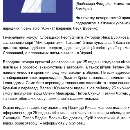
(Любомира Фелдека, Еміла Бо
Замбура).
На початку вечора гостей при
подарунком з в'язанки українс
народних пісень тріо "Арніка" (керівник Леся Дубенко).
Генеральний консул Словацької Республіки в Ужгороді Янка Бур’янова 
засновницю серії "Між Карпатами і Татрами" й подякувала за її бажання
організаторські здібності, енергію, адже завдяки цій роботі українців м
Словаччині, а словацьких письменників - в Україні.
Впродовж вечора причетні до створення цих 25 видань згадували цікаві 
пов’язані з роботою, знайомством з авторами, а також вітали Тетяну Лі
наполегливості й кропіткій праці якої виходить збірник. Не всім вдалос
з найпрацьовитіших перекладачів Дмитро Кремінь надіслав великого ли
і спогадами. Саме його переклади словацьких класиків та твори самог
Креміня у перекладі Валерії Юричкової видані в ювілейному 25 збірник
змогу послухати вірші Олени Мейсарош, Петра Скунця, Тетяни Ліхтей,
та інших обома милозвучними слов’янськими мовами.
Кожне видання серії, яку знають від Праги до Києва, має оригінальне 
оформлення, до 25 видань збірника свого часу створювали обкладинк
Скакандій, Павло Бедзір, Василь Кондратюк, Юрій Копанський, Антон К
відомі образотворці, – інформують у бібліотеці.