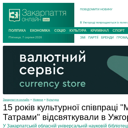
ПОВІДОМИТИ НОВИНУ
Інструктора районного ТЦК на Зак
В Ужгороді попрощаються із полег
В Ужгороді 5 серпня попрощаються
ПОЛІТИКА
ЕКОНОМІКА
СОЦІО
КУЛЬТУРА
КРИМІНАЛ
СПОРТ
Підтвердили загибель захисника і
П'ятниця, 7 серпня 2026
ЗМІ
ПАРТІЇ
БРЕНДИ
ГРОМАД
На війні з рф поліг військовий з 
На Хустщині внаслідок ДТП за уча
Інструктора районного ТЦК на Зак
Закарпаття онлайн
»
Новини
»
Культура
15 років культурної співпраці "
Татрами" відсвяткували в Ужго
У Закарпатській обласній універсальній науковій бібліоте