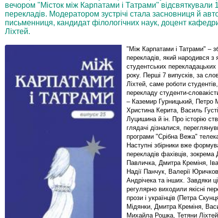
вечором "Місток між Карпатами і Татрами" відсвяткували 1
перекладів. Модератором зустрічі стала засновниця й авт
письменниця, кандидат філологічних наук, доцент кафедри
Ліхтей.
"Між Карпатами і Татрами" – з
перекладів, який народився з 
студентських перекладацьких 
року. Перші 7 випусків, за сл
Ліхтей, саме роботи студентів,
перекладу студенти-словакіст
– Каземир Гурницький, Петро 
Христина Керита, Василь Густ
Луцишина й ін. Про історію ст
глядачі дізналися, переглянув
програми "Срібна Вежа" телека
Наступні збірники вже формув
перекладів фахівців, зокрема
Павличка, Дмитра Креміня, Ів
Надії Панчук, Валерії Юричко
Андрічека та інших. Завдяки ці
регулярно виходили якісні пер
прози і українців (Петра Скунц
Мідянки, Дмитра Креміня, Васи
Михайла Рошка, Тетяни Ліхтей)