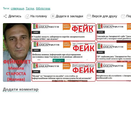
Теги:
співпраця
,
Татри
,
бібліотека
Ділитись
На головну
Додати в закладки
Версія для друку
Пе
Додати коментар