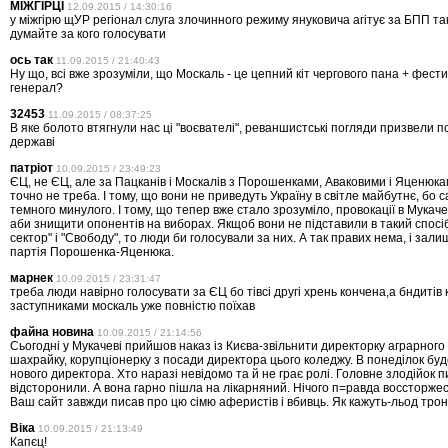
МІЖГІРЦІ
12.09.2015 / 14:30:16
у міжгірю щУР регіонал слуга злочинного режиму януковича агітує за БПП т
думайте за кого голосувати
ось так
11.09.2015 / 21:40:43
Ну що, всі вже зрозуміли, що Москаль - це цепний кіт чергового пана + фест
генерал?
32453
11.09.2015 / 08:37:25
В яке болото втягнули нас ці "воєвателі", реваншистські погляди призвели по
державі
патріот
10.09.2015 / 23:49:23
ЄЦ, не ЄЦ, але за Пацканів і Москалів з Порошенками, Аваковими і Яценюка
точно не треба. І тому, що вони не приведуть Україну в світле майбутнє, бо с
темного минулого. І тому, що тепер вже стало зрозуміло, провокації в Мукачеві
аби знищити опонентів на виборах. Якщоб вони не підставили в такий спосі
сектор" і "Свободу", то люди би голосували за них. А так правих нема, і зал
партія Порошенка-Яценюка.
марнек
10.09.2015 / 23:31:47
треба люди навірно голосувати за ЄЦ бо тівсі другі хрень кончена,а бндитів 
заступниками москаль уже повністю поїхав
файна новина
10.09.2015 / 21:14:56
Сьогодні у Мукачеві прийшов наказ із Києва-звільнити директорку аграрного
шахрайку, корупціонерку з посади директора цього коледжу. В понеділок бу
нового директора. Хто наразі невідомо та й не грає ролі. Головне злодійок 
відсторонили. А вона гарно пішла на лікарняний. Нічого п=равда воссторже
Ваш сайт завжди писав про цю сімю аферистів і вбивць. Як кажуть-льод трон
Віка
10.09.2015 / 21:13:49
Капєц!