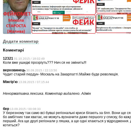
Додати коментар
Коментарі
12321
01.10.2015 / 18:02:49
Коли вже ушидкi прозрiуть??? Нич ся не змiнить!!!
верховинець
30.09.2015 / 22:13:50
Чудит старий пердун- Москаль на Закарпатті.Майже буде революція.
Міжгір'ю
13.09.2015 / 07:15:44
Ненормативна лексика. Коментар видалено. Адмін
бер
13.09.2015 / 00:08:33
У березному так само всі бувші регіональні криси бігають за бпп. Вони ще ся
бо амбітних там хватає, не можуть вузначити даже першого у списку, бо каж
перший. Ага ще другі регіонали у ляшка, а ще одні хпаються у відродження. Д
котиться?