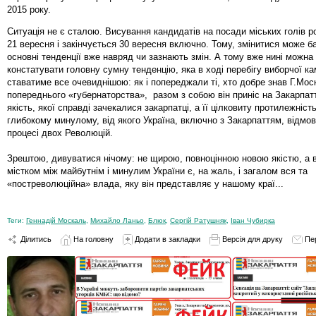
2015 року.
Ситуація не є сталою. Висування кандидатів на посади міських голів р
21 вересня і закінчується 30 вересня включно. Тому, змінитися може б
основні тенденції вже навряд чи зазнають змін. А тому вже нині можна
констатувати головну сумну тенденцію, яка в ході перебігу виборчої ка
ставатиме все очевиднішою: як і попереджали ті, хто добре знав Г.Мос
попереднього «губернаторства», разом з собою він приніс на Закарпат
якість, якої справді зачекалися закарпатці, а її цілковиту протилежність
глибокому минулому, від якого Україна, включно з Закарпаттям, відмо
процесі двох Революцій.
Зрештою, дивуватися нічому: не щирою, повноцінною новою якістю, а 
містком між майбутнім і минулим України є, на жаль, і загалом вся та
«постреволюційна» влада, яку він представляє у нашому краї...
Теги:
Геннадій Москаль
,
Михайло Ланьо
,
Блюк
,
Сергій Ратушняк
,
Іван Чубирка
Ділитись
На головну
Додати в закладки
Версія для друку
Пе