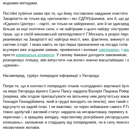
жодними методами.
Постійні публічні заяви про те, що йому поставлено завдання очистити
Закарпаття не тільки від «регіоналів» і екс-СДПУ(о)шників, але й, що ди
«Єдиного Центру» – партії, не тільки не забороненої, але й не здискре
більше за інші політичні сили, є не найгіршим з цього набору «інструме
гірше, що в своїй виконавській запопадливості Г.Москаль в розрізі пер
реанімовує на Закарпатті всі найгірші якості, вже, фактично, викинуті 
смітник історії. І мова навіть не про перші призначення на посади голів
всупереч вже згаданим заявам, проявилися і колишні
«регіонали»
, і
ме
просто
кримінальні елементи
. У своєму бажанні догодити замовникові,
розкорковує пляшку, аби випустити «на волю» значно масштабніших і о
«джинів».
Насамперед, турбує попередня інформації з Ужгорода.
Попри те, що в контексті попередніх планів «солідарної» вертикалі бул
на мера Ужгорода вірного Санчо Пансу нардепа Валерія Пацкана Робер
(зокрема, аби згодом прилаштувати на звільнену ним депутатську вака
Геннадія Геннадійовича, який в грудні виходить на пенсію), нині такий 
відсунуто на задній план. І не важливо, чи через небажання самого Р.Г
тяжко здобутий і вагомий статус нардепа на негарантовану перемогу в
перегонах і, в кращому випадку, перспективу розгрібання ужгородських
конюшень», залишених в спадщину від попередників, чи в силу якихос
неозвучених мотивів.