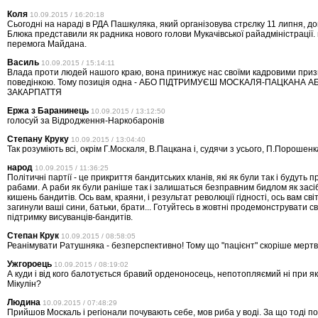
Коля
10.09.2015 / 16:20:18
Сьогодні на нараді в РДА Пашкуляка, який організовува стрєлку 11 липня, д
Блюка представили як радника нового голови Мукачівської райадміністрації. 
перемога Майдана.
Василь
10.09.2015 / 15:14:11
Влада проти людей нашого краю, вона принижує нас своїми кадровими при
поведінкою. Тому позиція одна - АБО ПІДТРИМУЄШ МОСКАЛЯ-ПАЦКАНА А
ЗАКАРПАТТЯ
Ержа з Баранинець
10.09.2015 / 13:12:50
голосуй за Відродження-Наркобаронів
Степану Круку
10.09.2015 / 13:04:40
Так розуміють всі, окрім Г.Москаля, В.Пацкана і, судячи з усього, П.Порошенк
народ
10.09.2015 / 11:36:25
Політичні партії - це прикриття бандитських кланів, які як були так і будуть п
рабами. А раби як були раніше так і залишаться безправним бидлом як зас
кишень бандитів. Ось вам, краяни, і результат революції гідності, ось вам світ
загинули ваші сини, батьки, брати... Готуйтесь в жовтні продемонструвати 
підтримку висуванців-бандитів.
Степан Крук
10.09.2015 / 08:58:05
Реанімувати Ратушняка - безперспективно! Тому що "пацієнт" скоріше мертви
Ужгороець
10.09.2015 / 08:19:02
А куди і від кого балотується бравий орденоносець, непотопляємий ні при як
Мікулін?
Людина
10.09.2015 / 07:48:29
Прийшов Москаль і регіонали почувають себе, мов риба у воді. За що тоді п