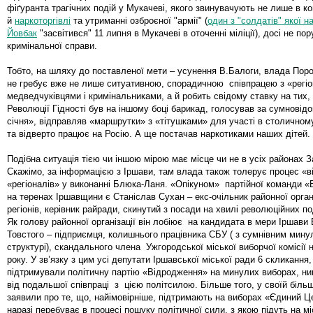
фіґуранта трагічних подій у Мукачеві, якого звинувачують не лише в ко
й
наркоторгівлі
та утриманні озброєної "армії" (
один з "солдатів" якої н
Йовбак
"засвітився" 11 липня в Мукачеві в оточенні міліції), досі не п
кримінальної справи.
Тобто, на шляху до поставленої мети – усунення В.Балоги, влада По
не гребує вже не лише ситуативною, спорадичною співпрацею з «регі
медведчуківцями і кримінальниками, а й робить свідому ставку на тих, 
Революції Гідності був на іншому боці барикад, голосував за сумновідо
січня», відправляв «маршрутки» з «тітушками» для участі в столично
та відверто працює на Росію. А ще постачав наркотиками наших дітей.
Подібна ситуація тією чи іншою мірою має місце чи не в усіх районах З
Скажімо, за інформацією з Іршави, там влада також толерує процес «
«регіоналів» у виконанні Блюка-Ланя. «Опікуном» партійної команди 
на теренах Іршавщини є Станіслав Сухан – екс-очільник районної органі
регіонів, керівник райради, скинутий з посади на хвилі революційних по
Як голову районної організації він лобіює на кандидата в мери Іршави 
Товстого – підприємця, колишнього працівника СБУ ( з сумнівним мину
структурі), скандального члена Ужгородської міської виборчої комісії 
року. У зв’язку з цим усі депутати Іршавської міської ради 6 скликання, 
підтримували політичну партію «Відродження» на минулих виборах, ни
від подальшої співпраці з цією політсилою. Більше того, у своїй більш
заявили про те, що, найімовірніше, підтримають на виборах «Єдиний Ц
наразі перебуває в процесі пошуку політичної сили, з якою підуть на мі