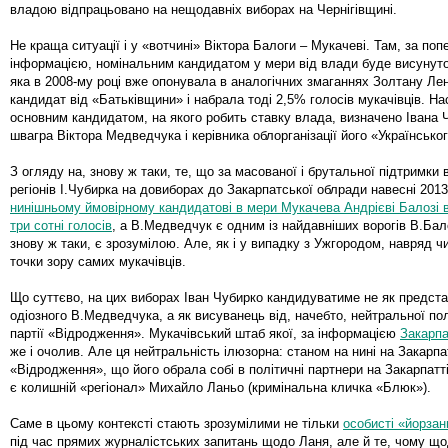
владою відпрацьовано на нещодавніх виборах на Чернігівщині.
Не краща ситуації і у «вотчині» Віктора Балоги – Мукачеві. Там, за по
інформацією, номінальним кандидатом у мери від влади буде висунут
яка в 2008-му році вже опонувала в аналогічних змаганнях Золтану Ле
кандидат від «Батьківщини» і набрала тоді 2,5% голосів мукачівців. На
основним кандидатом, на якого робить ставку влада, визначено Івана Ч
швагра Віктора Медведчука і керівника облорганізації його «Українсько
З огляду на, знову ж таки, те, що за масованої і брутальної підтримки 
регіонів І.Чубирка на довиборах до Закарпатської облради навесні 201
нинішньому ймовірному кандидатові в мери Мукачева Андрієві Балозі в
три сотні голосів
, а В.Медведчук є одним із найдавніших ворогів В.Бало
знову ж таки, є зрозумілою. Але, як і у випадку з Ужгородом, навряд 
точки зору самих мукачівців.
Що суттєво, на цих виборах Іван Чубирко кандидуватиме не як предста
одіозного В.Медведчука, а як висуванець від, начебто, нейтральної пол
партії «Відродження». Мукачівський штаб якої, за інформацією
Закарпа
же і очолив. Але ця нейтральність ілюзорна: станом на нині на Закарпа
«Відродження», що його обрала собі в політичні партнери на Закарпатті
є колишній «регіонал» Михайло Ланьо (кримінальна кличка «Блюк»).
Саме в цьому контексті стають зрозумілими не тільки
особисті «йорзан
під час прямих журналістських запитань щодо Ланя, але й те, чому щ