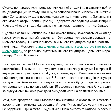
Схоже, не наважилися представники чинної влади і на підтримку нейтр
кандидатури (чи не тому, що її було запропоновано «наверх» як можли
від «Солідарності» ще в період, коли цю політичну силу на Закарпатті
екс-«губернатор» Василь Губаль) – депутата облради від «Батьківщин
Качура. «Нова» влада банально не навчилася ділитися, а тим більше –
Судячи з останніх «сигналів» із виборчого штабу закарпатської «Соліда
наразі зупинився на найгіршому для Ужгорода і ужгородців сценарії – в
міського голову як номінального, технічного кандидата від цієї політичн
помічника Г.Москаля
Івана Шкирти, спеціально з цією метою інтегрован
міську владу
, за реальної підтримки іншого кандидата – двічі екс-мера
центру Сергія Ратушняка.
З огляду на те, що Г.Москаль є єдиним, хто свого часу мав вплив на 
особистість, і, більше того, був тим, хто свого часу висунув і «обрав»
від тодішньої провладної «ЗаЄдУ», а також, що С.Ратушняк є чи не на
найпослідовнішим «опонентом» В.Балоги, така логіка поведінки «губер
зрозумілою. Але не варто сподіватися, що вона буде з радістю прийн
ужгородцями, які, попри стабільні 10 відсотків прихильників С.Ратушня
за підсумками виборів уже двічі викидали його на політичне узбіччя.
Утім, вже зрозуміло, що Г.Москаля призначили на область не з мето
закарпатців і, зокрема, ужгородців. А тому їх настрої до уваги, по вели
не беруться. Єдина мета – будь-якою ціною виграти у Балоги. А засоби 