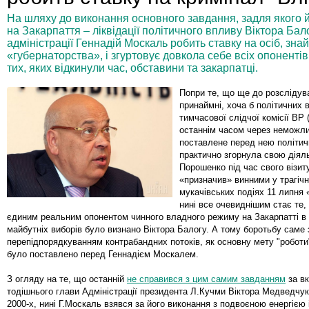
На шляху до виконання основного завдання, задля якого 
на Закарпаття – ліквідації політичного впливу Віктора Бал
адміністрації Геннадій Москаль робить ставку на осіб, зна
«губернаторства», і згуртовує довкола себе всіх опоненті
тих, яких відкинули час, обставини та закарпатці.
Попри те, що ще до розслідува
принаймні, хоча б політичних 
тимчасової слідчої комісії ВР (
останнім часом через неможли
поставлене перед нею політи
практично згорнула свою діяль
Порошенко під час свого візит
«призначив» винними у трагіч
мукачівських подіях 11 липня 
нині все очевиднішим стає те,
єдиним реальним опонентом чинного владного режиму на Закарпатті в 
майбутніх виборів було визнано Віктора Балогу. А тому боротьбу саме 
перепідпорядкуванням контрабандних потоків, як основну мету "роботи"
було поставлено перед Геннадієм Москалем.
З огляду на те, що останній
не справився з цим самим завданням
за вк
тодішнього глави Адміністрації президента Л.Кучми Віктора Медведчук
2000-х, нині Г.Москаль взявся за його виконання з подвоєною енергією 