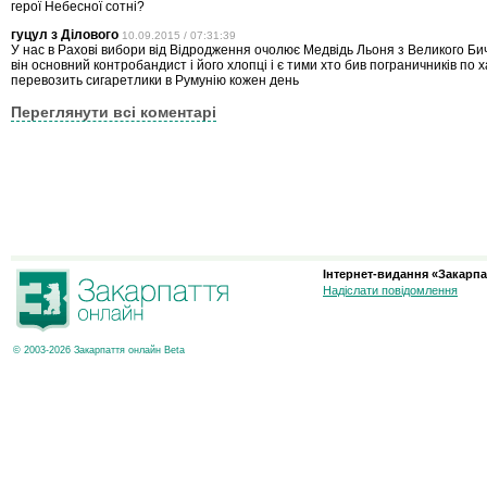
герої Небесної сотні?
гуцул з Ділового
10.09.2015 / 07:31:39
У нас в Рахові вибори від Відродження очолює Медвідь Льоня з Великого Би
він основний контробандист і його хлопці і є тими хто бив пограничників по ха
перевозить сигаретлики в Румунію кожен день
Переглянути всі коментарі
Інтернет-видання «Закарпа
Надіслати повідомлення
© 2003-2026 Закарпаття онлайн Beta