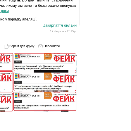
іни, тоді як Богдан Пилипів, стараннями
ича, якому активно та безстрашно опонував
 роки
.
но у порядку апеляції.
Закарпаття онлайн
17 березня 2015р.
и
Версія для друку
Переслати