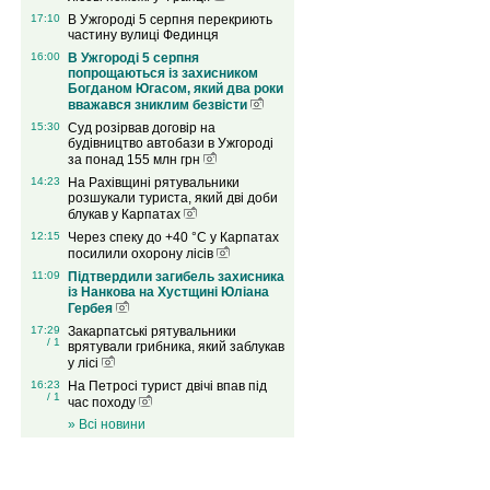
17:10
В Ужгороді 5 серпня перекриють
частину вулиці Фединця
16:00
В Ужгороді 5 серпня
попрощаються із захисником
Богданом Югасом, який два роки
вважався зниклим безвісти
15:30
Суд розірвав договір на
будівництво автобази в Ужгороді
за понад 155 млн грн
14:23
На Рахівщині рятувальники
розшукали туриста, який дві доби
блукав у Карпатах
12:15
Через спеку до +40 °C у Карпатах
посилили охорону лісів
11:09
Підтвердили загибель захисника
із Нанкова на Хустщині Юліана
Гербея
17:29
Закарпатські рятувальники
/ 1
врятували грибника, який заблукав
у лісі
16:23
На Петросі турист двічі впав під
/ 1
час походу
» Всі новини