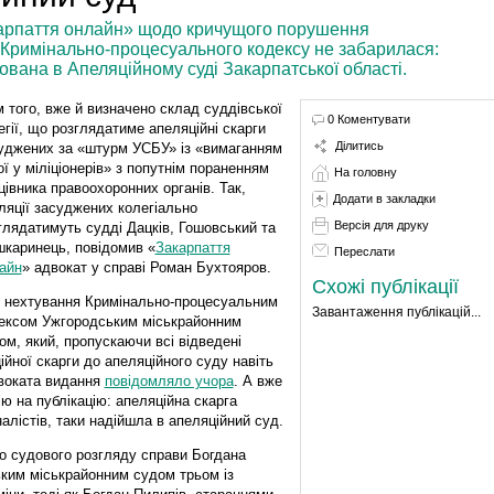
карпаття онлайн» щодо кричущого порушення
Кримінально-процесуального кодексу не забарилася:
ована в Апеляційному суді Закарпатської області.
м того, вже й визначено склад суддівської
0 Коментувати
егії, що розглядатиме апеляційні скарги
Ділитись
уджених за «штурм УСБУ» із «вимаганням
ої у міліціонерів» з попутнім пораненням
На головну
цівника правоохоронних органів. Так,
Додати в закладки
ляції засуджених колегіально
Версія для друку
глядатимуть судді Дацків, Гошовський та
каринець, повідомив «
Закарпаття
Переслати
айн
» адвокат у справі Роман Бухтояров.
Схожі публікації
 нехтування Кримінально-процесуальним
Завантаження публікацій...
ексом Ужгородським міськрайонним
ом, який, пропускаючи всі відведені
йної скарги до апеляційного суду навіть
двоката видання
повідомляло учора
. А вже
ю на публікацію: апеляційна скарга
алістів, таки надійшла в апеляційний суд.
го судового розгляду справи Богдана
ьким міськрайонним судом трьом із