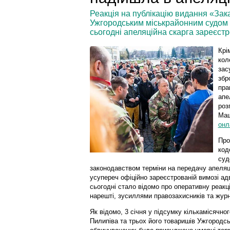
Реакція на публікацію видання «За
Ужгородським міськрайонним судом 
сьогодні апеляційна скарга зареєстр
Крі
кол
зас
збр
пра
апе
роз
Маш
онл
Про
код
суд
законодавством терміни на передачу апеляці
усупереч офіційно зареєстрованій вимозі а
сьогодні стало відомо про оперативну реакці
нарешті, зусиллями правозахисників та журн
Як відомо, 3 січня
у підсумку кількамісячно
Пилипіва та трьох його товаришів Ужгородс