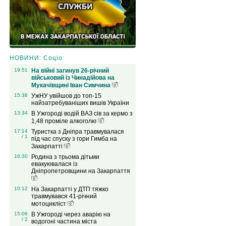
НОВИНИ: Соціо
19:51
На війні загинув 26-річний
військовий із Чинадійова на
Мукачівщині Іван Симчина
15:38
УжНУ увійшов до топ-15
найзатребуваніших вишів України
13:34
В Ужгороді водій ВАЗ сів за кермо з
1,48 проміле алкоголю
17:14
Туристка з Дніпра травмувалася
/ 1
під час спуску з гори Гимба на
Закарпатті
16:30
Родина з трьома дітьми
евакуювалася із
Дніпропетровщини на Закарпаття
10:12
На Закарпатті у ДТП тяжко
травмувався 41-річний
мотоцикліст
15:06
В Ужгороді через аварію на
/ 2
водогоні частина міста