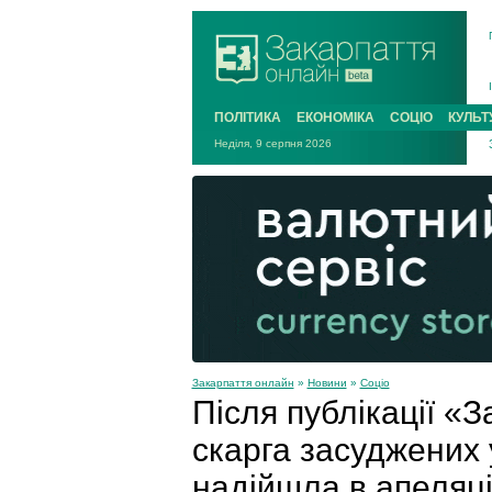
ПОЛІТИКА
ЕКОНОМІКА
СОЦІО
КУЛЬТ
Неділя, 9 серпня 2026
Закарпаття онлайн
»
Новини
»
Соціо
Після публікації «
скарга засуджених 
надійшла в апеляц