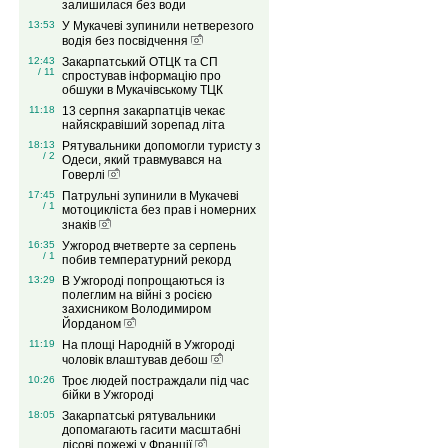
залишилася без води
13:53
У Мукачеві зупинили нетверезого
водія без посвідчення
12:43
Закарпатський ОТЦК та СП
/ 11
спростував інформацію про
обшуки в Мукачівському ТЦК
11:18
13 серпня закарпатців чекає
найяскравіший зорепад літа
18:13
Рятувальники допомогли туристу з
/ 2
Одеси, який травмувався на
Говерлі
17:45
Патрульні зупинили в Мукачеві
/ 1
мотоцикліста без прав і номерних
знаків
16:35
Ужгород вчетверте за серпень
/ 1
побив температурний рекорд
13:29
В Ужгороді попрощаються із
полеглим на війні з росією
захисником Володимиром
Йорданом
11:19
На площі Народній в Ужгороді
чоловік влаштував дебош
10:26
Троє людей постраждали під час
бійки в Ужгороді
18:05
Закарпатські рятувальники
допомагають гасити масштабні
лісові пожежі у Франції