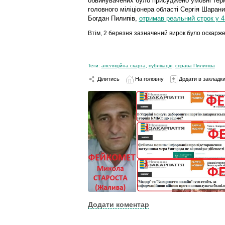
обвинувачених було присуджено умовні терм
головного міліціонера області Сергія Шаран
Богдан Пилипів,
отримав реальний строк у 4
Втім, 2 березня зазначений вирок було оскарже
Теги:
апеляційна скарга
,
публікація
,
справа Пилипіва
Ділитись
На головну
Додати в закладк
Додати коментар