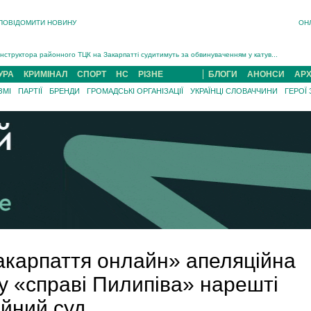
ПОВІДОМИТИ НОВИНУ
ОН
На війні загинув 26-річний військовий із Чинадійова на Мукачівщині Іван Симчин...
Інструктора районного ТЦК на Закарпатті судитимуть за обвинуваченням у катув...
В Ужгороді попрощаються із полеглим на війні з росією захисником Володимиром Йор�...
УРА
КРИМІНАЛ
СПОРТ
НС
РІЗНЕ
БЛОГИ
АНОНСИ
АРХ
В Ужгороді 5 серпня попрощаються із захисником Богданом Югасом, який два роки �...
ЗМІ
ПАРТІЇ
БРЕНДИ
ГРОМАДСЬКІ ОРГАНІЗАЦІЇ
УКРАЇНЦІ СЛОВАЧЧИНИ
ГЕРОЇ
Підтвердили загибель захисника із Нанкова на Хустщині Юліана Гербея (ФОТО)[/gree...
На війні з рф поліг військовий з Виноградова Ігнат Роздяловський (ФОТО)...
На війні загинув 26-річний військовий із Чинадійова на Мукачівщині �...
Закарпаття онлайн» апеляційна
у «справі Пилипіва» нарешті
ійний суд