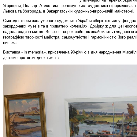
у пленерах на теренах України
Угорщини, Польщі. А між тим - реалізує хист художника-оформлювача 
Львова та Ужгорода, в Закарпатській художньо-виробничій майстерні.
Сьогодні твори заслуженого художника України зберігаються у фондах 
закордонних музеїв та в приватних колекціях. Добірку ж для цієї експоз
надала родина митця. Всього – сорок робіт, як знайомлять глядачів із 
географією творчості майстра, самобутністю і гармонійністю його реал
письма.
Виставка «In memoria», присвячена 90-річчю з дня народження Михайл
діятиме протягом двох тижнів.