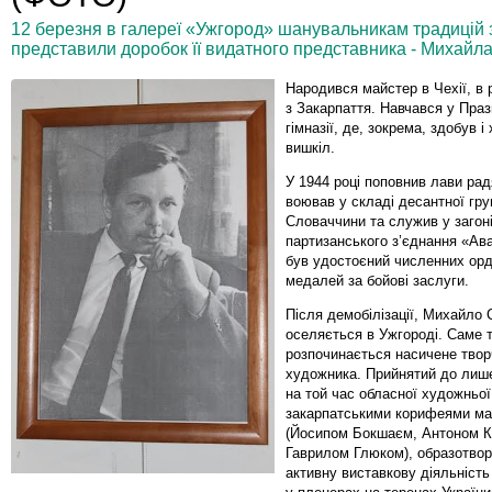
12 березня в галереї «Ужгород» шанувальникам традицій 
представили доробок її видатного представника - Михайла
Народився майстер в Чехії, в 
з Закарпаття. Навчався у Празь
гімназії, де, зокрема, здобув і
вишкіл.
У 1944 році поповнив лави рад
воював у складі десантної гру
Словаччини та служив у загон
партизанського з’єднання «Ав
був удостоєний численних орд
медалей за бойові заслуги.
Після демобілізації, Михайло
оселяється в Ужгороді. Саме 
розпочинається насичене твор
художника. Прийнятий до лиш
на той час обласної художньої
закарпатськими корифеями м
(Йосипом Бокшаєм, Антоном 
Гаврилом Глюком), образотво
активну виставкову діяльність