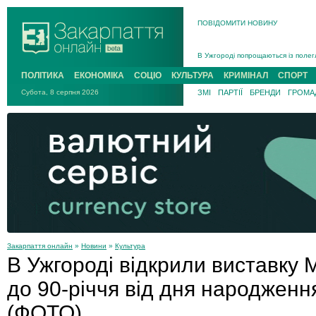
ПОВІДОМИТИ НОВИНУ
Інструктора районного ТЦК на Зак
В Ужгороді попрощаються із полег
В Ужгороді 5 серпня попрощаються
ПОЛІТИКА
ЕКОНОМІКА
СОЦІО
КУЛЬТУРА
КРИМІНАЛ
СПОРТ
Підтвердили загибель захисника і
Субота, 8 серпня 2026
ЗМІ
ПАРТІЇ
БРЕНДИ
ГРОМАД
На війні з рф поліг військовий з 
На Хустщині внаслідок ДТП за уча
Інструктора районного ТЦК на Зак
Закарпаття онлайн
»
Новини
»
Культура
В Ужгороді відкрили виставку
до 90-річчя від дня народженн
(ФОТО)