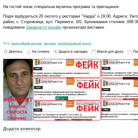
На гостей чекає спеціальна музична програма та пригощання.
Подія відбудеться 20 лютого у ресторані "Чарда" о 19.00. Адреса: Ужг
район, с. Сторожниця, вул. Перемоги, 101. Бронювання столиків: 099 38
повідомили
Закарпаття онлайн
організатори виставки.
Теги:
благодійний продаж
,
картини
,
реабілітаційний центр
Ділитись
На головну
Додати в закладки
Версія для друку
Пе
Додати коментар