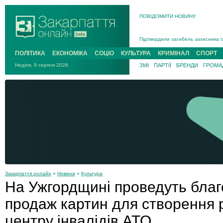
Інструктора районного ТЦК на Зак
ПОВІДОМИТИ НОВИНУ
В Ужгороді попрощаються із полег
В Ужгороді 5 серпня попрощаються
Підтвердили загибель захисника і
На війні з рф поліг військовий з 
ПОЛІТИКА
ЕКОНОМІКА
СОЦІО
КУЛЬТУРА
КРИМІНАЛ
СПОРТ
На війні загинув 26-річний військо
Неділя, 9 серпня 2026
ЗМІ
ПАРТІЇ
БРЕНДИ
ГРОМАД
Закарпаття онлайн
»
Новини
»
Культура
На Ужгордщині проведуть благ
продаж картин для створення р
центру інвалідів АТО