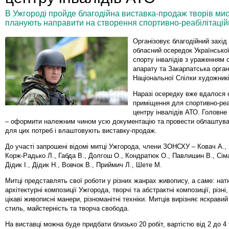
В Ужгороді пройде благодійна виставка-продаж творів мисте
планують направити на створення спортивно-реабілітаційн
Організовує благодійний захід
обласний осередок Українсько
спорту інвалідів з ураженням 
апарату та Закарпатська орган
Національної Спілки художникі
Наразі осередку вже вдалося 
приміщення для спортивно-реа
центру інвалідів АТО. Головне
– оформити належним чином усю документацію та провести облаштува
для цих потреб і влаштовують виставку-продаж.
До участі запрошені відомі митці Ужгорода, члени ЗОНСХУ – Ковач А., 
Корж-Радько Л., Габда В., Долгош О., Кондратюк О., Павлишин В., Сім
Дідик І., Дідик Н., Вовчок В., Приймич Л., Шете М.
Митці представлять свої роботи у різних жанрах живопису, а саме: нат
архітектурні композиції Ужгорода, творчі та абстрактні композиції, різні
цікаві живописні манери, різноманітні техніки. Митців вирізняє яскрави
стиль, майстерність та творча свобода.
На виставці можна буде придбати близько 20 робіт, вартістю від 2 до 4