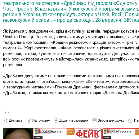
театрального мистецтва «Драбина» під гаслом «Єдність у р
Час. Простір. Власна візія». У конкурсній програмі візьмуть
регіонів України, також приїдуть актори з Чехії, Росії, Поль
на конкурсній основі, – про це сьогодні, 28 вересня, ЗІК п
Як йдеться у повідомленні, крім виступів учасників, передбачаються в
Чехії та Польщі. Переможців визначатимуть у чотирьох номінаціях: «К
театральна композиція», «Кращий режисер», «Кращий актор», «Приз г
симпатій». Журі фестивалю – відомі особистості з різних мистецьких д
режисери, актори, художники, письменники, драматурги. Для учасникі
всіх охочих проводитимуть майстер-класи українських, австрійських т
режисерів.
«Драбина» дивуватиме не тільки яскравими театральними постановкам
фотоінсталяцією «Фотоп’єса», кінопоказом «Кіно’театр», театралізован
літературними читаннями «Пожежна Драбина», фестивалем дитячого т
«Драбинка», а також конкурсом драматичних творів «Драма на Драбині
Теги:
Ділитись
На головну
Додати в закладки
Версія для друку
Пе