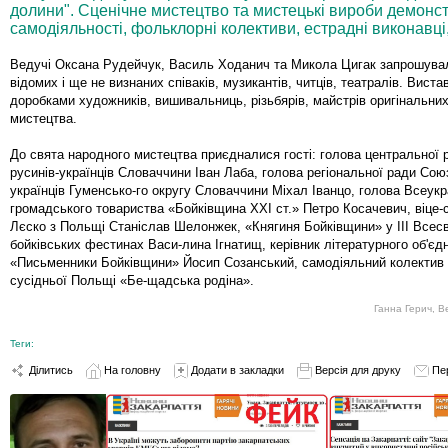
долини". Сценічне мистецтво та мистецькі вироби демонс
самодіяльності, фольклорні колективи, естрадні виконавці,
Ведучі Оксана Рудейчук, Василь Ходанич та Микола Цигак запрошува
відомих і ще не визнаних співаків, музикантів, читців, театралів. Виста
доробками художників, вишивальниць, різьбярів, майстрів оригінальни
мистецтва.
До свята народного мистецтва приєдналися гості: голова центральної
русинів-українців Словаччини Іван Лаба, голова регіональної ради Сою
українців Гуменсько-го округу Словаччини Міхал Іванцо, голова Всеукр
громадського товариства «Бойківщина XXI ст.» Петро Косачевич, віце-
Лєско з Польщі Станіслав Шелонжек, «Княгиня Бойківщини» у III Всесв
бойківських фестинах Васи-лина Ігнатищ, керівник літературного об'єд
«Письменники Бойківщини» Йосип Созанський, самодіяльний колектив і
сусідньої Польщі «Бе-щадська родіна».
Ганна Герич, 
Теги:
Ділитись
На головну
Додати в закладки
Версія для друку
Пе