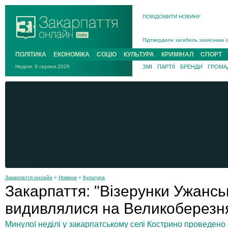
Інструктора районного ТЦК на Зак
ПОВІДОМИТИ НОВИНУ
В Ужгороді попрощаються із полег
В Ужгороді 5 серпня попрощаються
Підтвердили загибель захисника і
На війні з рф поліг військовий з 
ПОЛІТИКА
ЕКОНОМІКА
СОЦІО
КУЛЬТУРА
КРИМІНАЛ
СПОРТ
На війні загинув 26-річний військо
Неділя, 9 серпня 2026
ЗМІ
ПАРТІЇ
БРЕНДИ
ГРОМАД
Закарпаття онлайн
»
Новини
»
Культура
Закарпаття: "Візерунки Ужансь
видивлялися на Великоберезн
Минулої неділі у закарпатському селі Кострино проведено