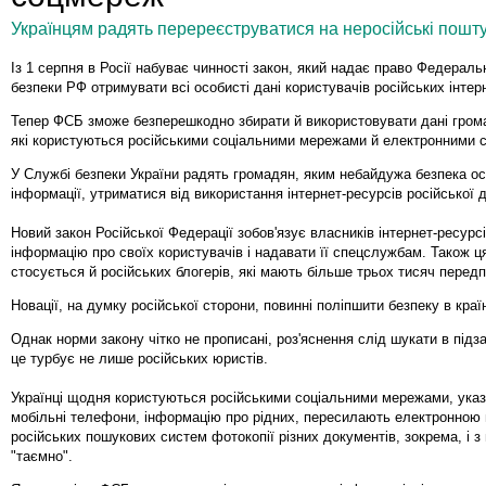
Українцям радять перереєструватися на неросійські пошту
Із 1 серпня в Росії набуває чинності закон, який надає право Федераль
безпеки РФ отримувати всі особисті дані користувачів російських інтер
Тепер ФСБ зможе безперешкодно збирати й використовувати дані грома
які користуються російськими соціальними мережами й електронними 
У Службі безпеки України радять громадян, яким небайдужа безпека ос
інформації, утриматися від використання інтернет-ресурсів російської 
Новий закон Російської Федерації зобов'язує власників інтернет-ресурсі
інформацію про своїх користувачів і надавати її спецслужбам. Також ц
стосується й російських блогерів, які мають більше трьох тисяч передп
Новації, на думку російської сторони, повинні поліпшити безпеку в країн
Однак норми закону чітко не прописані, роз'яснення слід шукати в підза
це турбує не лише російських юристів.
Українці щодня користуються російськими соціальними мережами, указ
мобільні телефони, інформацію про рідних, пересилають електронною
російських пошукових систем фотокопії різних документів, зокрема, і з
"таємно".