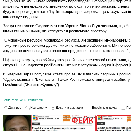
Якщо раніше ФСБ мало можливість переглядати інформацію інтернет-к
лише після попереднього звернення до суду, то тепер російські спецс
будуть переглядати потрібну їм інформацію, зокрема, що стосується ін
наголошує видання.
Заступник голови Служби безпеки України Віктор Ягун зазначив, що Ук
впливати на рішення, які стосується російського простору.
"Є українські ресурси, міжнародні ресурси, які захищені міжнародним 
тому ми просто рекомендуємо, ми ж не можемо заборонити. Ми попере
людина не хоче врахувати наше попередження, то вже така справа...", -
IT-фахівці кажуть, що обійти увагу російських спецслужб неможливо, є
ситуації – не надавати російським інтернет-ресурсам жодної інформації
В інтернеті зараз популярні статті про те, як видалити сторінку з росі
"Однокласники" і "Вконтакте". Також Росія зможе отримувати особисту
LiveJournal ("Живого Журналу").
Теги:
Росія
,
ФСБ
,
соцмережі
Ділитись
На головну
Додати в закладки
Версія для друку
Пе