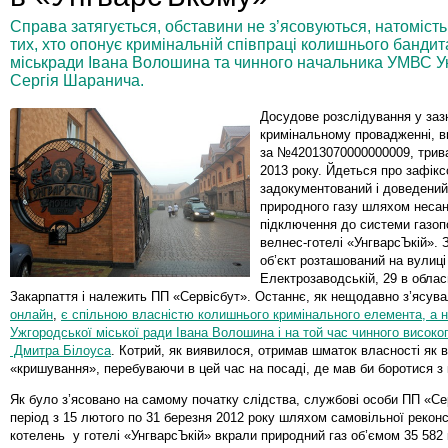
Справа затягується, обставини не з’ясовуються, натоміс
тих, хто опонує кримінальній співпраці колишнього бандита
міськради Івана Волошина та чинного начальника УМВС Ук
Сергія Шаранича.
Досудове розслідування у за
кримінальному провадженні, 
за №42013070000000009, трива
2013 року. Йдеться про зафікс
задокументований і доведений
природного газу шляхом несан
підключення до системи газоп
велнес-готелі «УнгварсЪкій». 
об’єкт розташований на вулиці
Електрозаводській, 29 в облас
Закарпаття і належить ПП «Сервісбут». Останнє, як нещодавно з’ясув
онлайн
,
є спільною власністю колишнього кримінального елемента, а н
Ужгородської міської ради Івана Волошина і на той час чинного висок
Дмитра Білоуса
. Котрий, як виявилося, отримав шматок власності як вд
«кришування», перебуваючи в цей час на посаді, де мав би боротися з 
Як було з’ясовано на самому початку слідства, службові особи ПП «Се
період з 15 лютого по 31 березня 2012 року шляхом самовільної реконс
котелень у готелі «УнгварсЪкій» вкрали природний газ об’ємом 35 582 