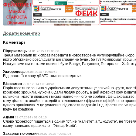
Додати коментар
Коментарі
Підприємець
04.01.2015 / 11:03:00
Треба матеріали всіх справ передати в новостворене Антикорупційне бюро.
ніхто об"єктивно розслідувати цю справу не буде , бо тут Компромат, гроші, к
Наступними емітентами повинні бути Ващук, Ратушняк, Погорелов . Хай гот
Ужгородець
05.08.2014 / 19:54:52
Відправте їх в зону дії АТО там вони згодяться.
Бізнесмен
29.07.2014 / 08:40:46
Порівнювати волошина з украінськими депутатами це звичайно круто, але т
корисного зробили, ну хоча б дали людям роботу, а цей аферист крім кидати
мільйони і красти людське і міське майно - нічого не зробив . Це шахрайство, 
кому цікаво, то знайне в жодній з волошинських фірмочок офіційно не прац
одного працівника. А це ухилення від сплати податків і т д. Красти газ чи п
воду- це крадіжка
Адмін
29.07.2014 / 01:04:10
Слово "коректор" пишеться з одним "р", не "жалієте", а "шкодуєте", не "готеля"
назву написано правильно - "УнгварЪскій".
Закарпаттю онлайн
29.07.2014 / 00:41:05