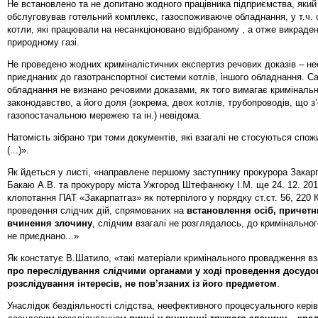
Не встановлено та не допитано жодного працівника підприємства, яки
обслуговував готельний комплекс, газоспоживаюче обладнання, у т.ч. о
котли, які працювали на несанкціоновано відібраному , а отже викраде
природному газі.
Не проведено жодних криміналістичних експертиз речових доказів – не
приєднаних до газотранспортної системи котлів, іншого обладнання. С
обладнання не визнано речовими доказами, як того вимагає криміналь
законодавство, а його доля (зокрема, двох котлів, трубопроводів, що з
газопостачальною мережею та ін.) невідома.
Натомість зібрано три томи документів, які взагалі не стосуються спож
(...)».
Як йдеться у листі, «направлене першому заступнику прокурора Закарп
Бакаю А.В. та прокурору міста Ужгород Штефанюку І.М. ще 24. 12. 2013
клопотання ПАТ «Закарпатгаз» як потерпілого у порядку ст.ст. 56, 220 
проведення слідчих дій, спрямованих на
встановлення осіб, причетн
вчинення злочину
, слідчим взагалі не розглядалось, до кримінально
не приєднано...»
Як констатує В.Шатило, «такі матеріали кримінального провадження в
про переслідування слідчими органами у ході проведення досудо
розслідування інтересів, не пов’язаних із його предметом
.
Унаслідок бездіяльності слідства, неефективного процесуального кері