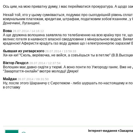
Ось цим, на мою приватну думку, і має перейматися прокуратура. А щодо з
Нехай той, хто у цьому сумнівається, подумає про сьогоднішній рівень спла
комунальним платежам, кредитам, штрафам, податковим зобов’язанням , у 
Донеччині, Луганщині.
Вова
28.07.2014 / 14:16:12
А ще дружина волошина заявляла по телебаченню на всю країну про те, що 
велнес готеля в наявності власної свердловини з мінеральною водою. Вияв
краденою! Аферисти крадуть газ воду думаю що і електроенергію заразом! 
бывшая из унгварского
28.07.2014 / 13:59:33
Хи-хи-хи! "Сколь, верёвочка, не вейся, а совъёшься ты в петлю" (В.В.Высоцк
Віктор Лендєл
28.07.2014 / 12:37:54
Волошин має давно сидіти у тюрмі. А воно понти по Ужгороду ганяє. Вже не 
"Закарпаття-онлайн" вкотре молодці! Дякую!
Майдан
28.07.2014 / 09:31:50
Ну, после этого Шараничу с Сиротюком - либо шуршать по-настоящему и по-
в отставку
Інтернет-видання «Закарпа