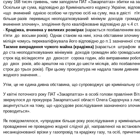
суму 168 тисяч гривень, чим заподіяли ПАТ «Закарпатгаз» збитки на з
Оскільки ця сума, відповідно до Кримінального кодексу України, відпо
«що вчинений однією особою чи групою осіб на суму, яка в двісті п'
більше разів перевищує неоподатковуваний мінімум доходів громад
вчинення злочину», злодіяння було кваліфіковане відповідно до ч.4 ст.
-
Крадіжка, вчинена у великих розмірах
(карається позбавленням во
п'яти до восьми років). Однак станом на нині, хоча обставини злочину
міліція чомусь перекваліфікувала його відповідно до п.1 зазначеної ста
Таємне викрадення чужого майна (крадіжка)
(карається штрафом в
до ста неоподатковуваних мінімумів доходів громадян або громадськ
строк від вісімдесяти до двохсот сорока годин, або виправними робо
до двох років, або арештом на строк до шести місяців, або позбавлен
строк до трьох років). При цьому прокуратура не надала таким дивни
жодного значення...
Утім, це не єдина дивна обставина, що супроводжує цю кримінальну с
У квітні поточного року ПАТ «Закарпатгаз» в особі голови правління Ві
звернулося до прокурора Закарпатської області Олега Сидорчука з лис
акцентується на тому, що «досудове розслідування зазначеного злочи
проводиться».
Як повідомлялося, «упродовж більше року розслідування у криміналь
провадженні не проведено жодної слідчої дії, направленої на встанов
несанкціонованої врізки у газопровід та крадіжку газу, та осіб, причетни