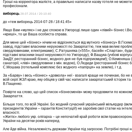
Гроші на корректора жалієте, а правильно написати назву готеля не можете
професіонали.
виборець
28.07.2014 / 20:10:40
до «теж виборець 2014-07-28 / 18:41:45»
Якщо Вам «муляє» і не дає спокою в Ужгороді лише один «лівий» бізнес І.В
«криші», то це Ваша особиста справа.
Для мене цей «бізнес» нічим не відрізняється від мутного «бізнесу» В.Гісем
завод, підставні власники нерухомості по Закарпаттю, теж мав великі пробл
свердловинами, електриками); С.Ратушняка («555», басейн «Спартак», буди
підставні власники іншої нерухомості по Ужгороду); Ф.Ващука (учбові корпус
ЗакДУ, ресторанний бізнес, жодного дня не був підприємцем!); О.Кеменяша 
санаторії, «ліві» свердловини з мін. водою), О.Ледиди (ресторанний бізнес б
С.Мошака (готельний комплекс без жодного «папірця» на землю), і т.д.
За «Барву» і весь «бізнес» «довкола» неї - взагалі краще не починаю, бо не 
всій серії ЖЗЛ краю, яку обіцяв у свій час написати закарпатський історик т
В.Пащенко.
Повірте на слово, що цей список «бізнесменів» можу продовжити по кожном
Закарпаття.
Більше того, по всій Україні. Бо жодний сучасний український мільярдер (вкл
президентів України – гарантів Конституції!) не заробив свої статки на інтел
власності.
«Житіє» любого укр. олігарха – це непочатий край роботи всім правоохорон
України на десятки років наперед.
Але йде війна. Незалежність держави України під загрозою. Потрібні гроші на