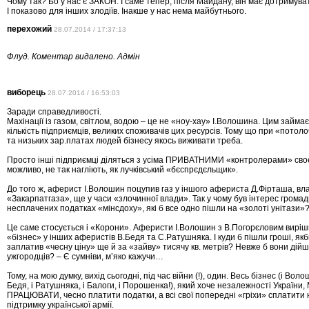
Чому так? Бо у нас є ЗАКОН. І саме тепер, після Майдану, він має дотримув
І показово для інших злодіїв. Інакше у нас нема майбутнього.
перехожий
28.07.2014 / 17:37:13
Флуд. Коментар видалено. Адмін
виборець
28.07.2014 / 16:53:03
Заради справедливості.
Махінації із газом, світлом, водою – це не «ноу-хау» І.Волошина. Цим займа
кількість підприємців, великих споживачів цих ресурсів. Тому що при «пото
та низьких зар.платах людей бізнесу якось виживати треба.
Просто інші підприємці діляться з усіма ПРИВАТНИМИ «контролерами» своє
можливо, не так нагліють, як лучківський «бєспрєдєльщик».
До того ж, аферист І.Волошин поцупив газ у іншого афериста Д.Фірташа, вл
«Закарпатгаза», ще у часи «злочинної влади». Так у чому був інтерес грома
несплачених податках «мінсдоху», які б все одно пішли на «золоті унітази»
Це саме стосується і «Корони». Аферисти І.Волошин з В.Погорєловим виріш
«бізнес» у інших аферистів В.Бедя та С.Ратушняка. І куди б пішли гроші, як
заплатив «чесну ціну» ще й за «зайву» тисячу кв. метрів? Невже б вони дій
ужгородців? – Є сумніви, м’яко кажучи…
Тому, на мою думку, вихід сьогодні, під час війни (!), один. Весь бізнес (і Воло
Бедя, і Ратушняка, і Балоги, і Порошенка!), який хоче незалежності України
ПРАЦЮВАТИ, чесно платити податки, а всі свої попередні «гріхи» сплатити
підтримку української армії.