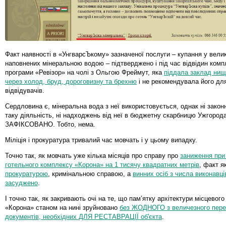
Факт наявності в «УнгварсЪкому» зазначеної послуги – купання у вели
наповнених мінеральною водою – підтверджено і під час відвідин ком
програми «Ревізор» на чолі з Ольгою Фреймут, яка
піддала заклад нищі
через холод, бруд, дороговизну та брехню
і не рекомендувала його дл
відвідувачів.
Сердловина є, мінеральна вода з неї використовується, однак ні закон
таку діяльність, ні надходжень від неї в бюджетну скарбницю Ужгород
ЗАФІКСОВАНО. Тобто, нема.
Міліція і прокуратура тривалий час мовчать і у цьому випадку.
Точно так, як мовчать уже кілька місяців про справу про
заниження при
готельного комплексу «Корона» на 1 тисячу квадратних метрів
, факт я
прокуратурою
, кримінальною справою, а
винних осіб з числа виконавці
засуджено
.
І точно так, як закривають очі на те, що пам’ятку архітектури місцевог
«Корона» станом на нині зруйновано
без ЖОДНОГО з величезного пере
документів, необхідних ДЛЯ РЕСТАВРАЦІЇ об'єкта
.