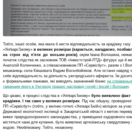
Тобто, іншої особи, яка мала б нести відповідальність за крадіжку газу 
«УнґварсЪкому»
в великих розмірах (
карається
, нагадаємо,
позбавл
на строк від п'яти до восьми років
)
, окрім Івана Волошина, нема
початок слідства як засновник ТОВ «Інвестстрой-ЛТД» фігурує ще й м
Анатолій Коленченко, а співзасновником ПП «Сервісбут», разом з І.Во
мешканець села Ківшовата Вадим Воскобойніков. Але останні навряд ч
себе відповідальність за діяльність ужгородського афериста. Їм досит
є формальними ланками, які виводять зазначений бізнес
на справжньо
гаманцем якого в Ужгороді працює насправді голий і босий І.Волошин
.
Що цікаво, в процесі слідства в «УнґварсЪкому»
було виявлено факт 
крадіжки. І так само у великих розмірах
. Під час обшуку, проведеног
ПП «Сервісбут» (тобто, у велнес-готелі «УнгварсЪкій») міліцією за участ
Державної екологічної інспекції в Закарпатській області з метою перев
вимог природоохоронного законодавства, у приміщенні оздоровчого ко
містяться чани для купання, було виявлено артезіанську свердловину
водою. Необліковану. Тобто, незаконну.