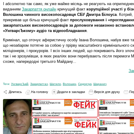
І абсолютно так само, як уже майже місяць не реагують на оприлюднен
виданням
Закарпаття онлайн
кричущий факт
корупційної участі у біз
Волошина чинного високопосадовця СБУ Дмитра Білоуса
. Котрий,
прикривав ще більш кричущий факт
прослуховування і «прогляданн
закарпатських високопосадовців за допомоги незаконно встановл
«УнгварсЪкому» аудіо та відеообладнання
.
Кримінал, що оточує аферистичну особу Івана Волошина, набув вже та
що незабаром потягне за собою у прірву масштабного кримінального ск
міліціонерів, і прокурорів. І всіх інших людей, що покривають його злоч
так і не зрозумівши, в яких реаліях вони перебувають після перемоги М
схоже, напередодні третього Майдану...
За
Теги:
УнгварсЪкій
,
Закарпатгаз
,
Шатило
,
Волошин
,
Сидорчук
,
Шаранич
Ділитись
На головну
Додати в закладки
Версія для друку
Пе