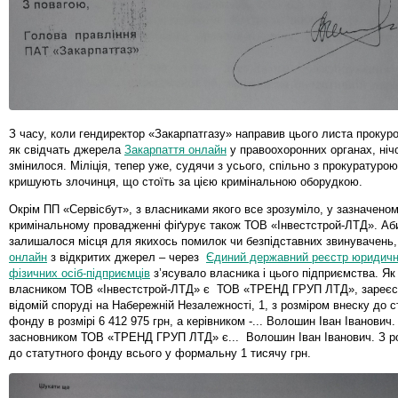
З часу, коли гендиректор «Закарпатгазу» направив цього листа прокур
як свідчать джерела
Закарпаття онлайн
у правоохоронних органах, ніч
змінилося. Міліція, тепер уже, судячи з усього, спільно з прокуратурою
кришують злочинця, що стоїть за цією кримінальною оборудкою.
Окрім ПП «Сервісбут», з власниками якого все зрозуміло, у зазначено
кримінальному провадженні фіґурує також ТОВ «Інвестстрой-ЛТД». Аб
залишалося місця для якихось помилок чи безпідставних звинувачень
онлайн
з відкритих джерел – через
Єдиний державний реєстр юридични
фізичних осіб-підприємців
з’ясувало власника і цього підприємства. Як
власником ТОВ «Інвестстрой-ЛТД» є ТОВ «ТРЕНД ГРУП ЛТД», зареєс
відомій споруді на Набережній Незалежності, 1, з розміром внеску до с
фонду в розмірі 6 412 975 грн, а керівником -... Волошин Іван Іванович.
засновником ТОВ «ТРЕНД ГРУП ЛТД» є... Волошин Іван Іванович. З р
до статутного фонду всього у формальну 1 тисячу грн.