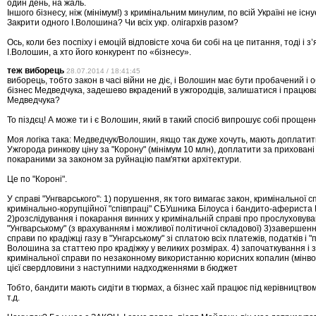
один день, на жаль.
Іншого бізнесу, ніж (мінімум!) з кримінальним минулим, по всій Україні не існу
Закрити одного І.Волошина? Чи всіх укр. олігархів разом?
Ось, коли без поспіху і емоцій відповісте хоча би собі на це питання, тоді і з’
І.Волошин, а хто його конкурент по «бізнесу».
теж виборець
28.07.2014 / 18:41:45
виборець, тобто закон в часі війни не діє, і Волошин має бути пробачений і 
бізнес Медведчука, задешево вкрадений в ужгородців, залишатися і працюв
Медведчука?
То піздєц! А може ти і є Волошин, який в такий спосіб випрошує собі прощен
Моя логіка така: Медведчук/Волошин, якщо так дуже хочуть, мають доплати
Ужгорода ринкову ціну за "Корону" (мінімум 10 млн), доплатити за приховані 
покараними за законом за руйнацію пам'ятки архітектури.
Це по "Короні".
У справі "Унгварського": 1) порушення, як того вимагає закон, кримінальної 
кримінально-корупційної "співпраці" СБУшника Білоуса і бандито-афериста
2)розслідування і покарання винних у кримінальній справі про прослуховува
"Унгварському" (з врахуванням і можливої політичної складової) 3)завершен
справи по крадіжці газу в "Унгарському" зі сплатою всіх платежів, податків і 
Волошина за статтею про крадіжку у великих розмірах. 4) започаткування і
кримінальної справи по незаконному використанню корисних копалин (мінвод
цієї свердловини з наступними надходженнями в бюджет
Тобто, бандити мають сидіти в тюрмах, а бізнес хай працює під керівництвом
т.д.