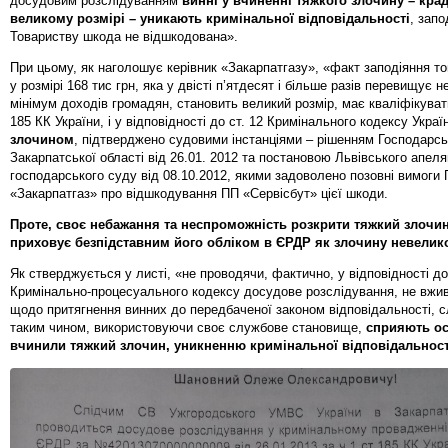
досудовим розслідуванням
винні у вчиненні тяжкого злочину – крад
великому розмірі – уникають кримінальної відповідальності
, запо
Товариству шкода не відшкодована».
При цьому, як наголошує керівник «Закарпатгазу», «факт заподіяння т
у розмірі 168 тис грн, яка у двісті п’ятдесят і більше разів перевищує 
мінімум доходів громадян, становить великий розмір, має кваліфікувати
185 КК України, і у відповідності до ст. 12 Кримінального кодексу Укра
злочином
, підтверджено судовими інстанціями – рішенням Господарсь
Закарпатської області від 26.01. 2012 та постановою Львівського апеля
господарського суду від 08.10.2012, якими задоволено позовні вимоги
«Закарпатгаз» про відшкодування ПП «Сервісбут» цієї шкоди.
Проте, своє небажання та неспроможність розкрити тяжкий злочин
приховує безпідставним його обліком в ЄРДР як злочину невелико
Як стверджується у листі, «не проводячи, фактично, у відповідності д
Кримінально-процесуального кодексу досудове розслідування, не вжи
щодо притягнення винних до передбаченої законом відповідальності, сл
таким чином, використовуючи своє службове становище,
сприяють о
вчинили тяжкий злочин, уникненню кримінальної відповідальност