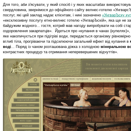
Для того, аби з'ясувати, у який спосіб і у яких масштабах використову
свердловина, звернімося до офіційного сайту велнес-готелю «Унгварс
послуг, які цей заклад надає клієнтам, і нині зазначено
«УнгварЪску ку
«ексклюзивну послугу етно-велнес готелю «УнгварЪскій», яка ще не 
байдужим жодного... гостя, котрий мав нагоду випробувати на собі ста
оздоровлення закарпатців». Йдеться про «купання в чанах (купелях)», 
яке накопичується при підігріві води, передається організму рівномірно
вглиб тіла, прогріваючи та підсилюючи загальний ефект від купання в
воді
... Поряд із чаном розташована діжка з холодною
мінеральною в
контрастних процедур та отримання неперевершених відчуттів».