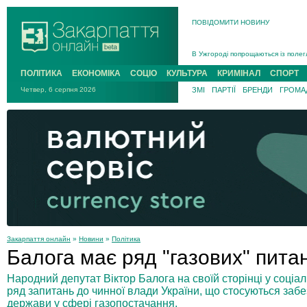
ПОВІДОМИТИ НОВИНУ
Інструктора районного ТЦК на Зак
В Ужгороді попрощаються із полег
В Ужгороді 5 серпня попрощаються
ПОЛІТИКА
ЕКОНОМІКА
СОЦІО
КУЛЬТУРА
КРИМІНАЛ
СПОРТ
Підтвердили загибель захисника і
Четвер, 6 серпня 2026
ЗМІ
ПАРТІЇ
БРЕНДИ
ГРОМАД
На війні з рф поліг військовий з 
На Хустщині внаслідок ДТП за уча
Інструктора районного ТЦК на Зак
Закарпаття онлайн
»
Новини
»
Політика
Балога має ряд "газових" пита
Народний депутат Віктор Балога на своїй сторінці у соці
ряд запитань до чинної влади України, що стосуються заб
держави у сфері газопостачання.