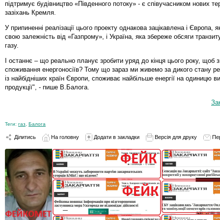
підтримує будівництво «Південного потоку» - є співучасником нових те
зазіхань Кремля.
У припиненні реалізації цього проекту однакова зацікавлена і Європа, 
свою залежність від «Газпрому», і Україна, яка збереже обсяги транзит
газу.
І останнє – що реально планує зробити уряд до кінця цього року, щоб 
споживання енергоносіїв? Тому що зараз ми живемо за дикого стану ре
із найбідніших країн Європи, споживає найбільше енергії на одиницю в
продукції", - пише В.Балога.
За
Теги:
газ
,
Балога
Ділитись
На головну
Додати в закладки
Версія для друку
Пе