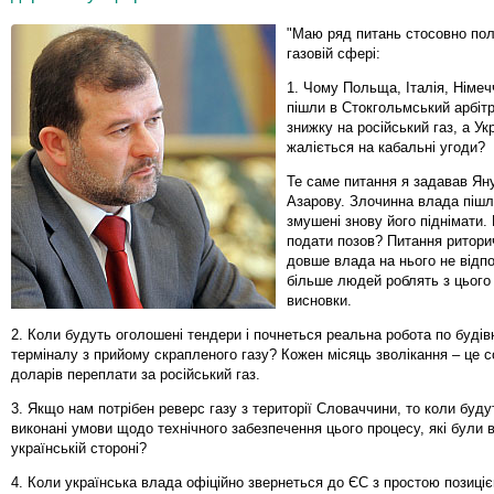
"Маю ряд питань стосовно пол
газовій сфері:
1. Чому Польща, Італія, Німеч
пішли в Стокгольмський арбіт
знижку на російський газ, а У
жаліється на кабальні угоди?
Те саме питання я задавав Яну
Азарову. Злочинна влада пішл
змушені знову його піднімати.
подати позов? Питання ритори
довше влада на нього не відпо
більше людей роблять з цього 
висновки.
2. Коли будуть оголошені тендери і почнеться реальна робота по будів
терміналу з прийому скрапленого газу? Кожен місяць зволікання – це с
доларів переплати за російський газ.
3. Якщо нам потрібен реверс газу з території Словаччини, то коли буд
виконані умови щодо технічного забезпечення цього процесу, які були 
українській стороні?
4. Коли українська влада офіційно звернеться до ЄС з простою позиціє