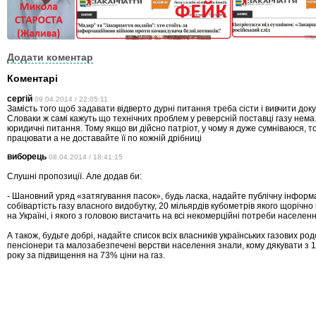
Додати коментар
Коментарі
сергій
09.04.2014 / 22:05:11
Замість того щоб задавати відверто дурні питання треба сісти і вивчити док
Словаки ж самі кажуть що технічних проблем у реверсній поставці газу нема.
юридичні питання. Тому якщо ви дійсно патріот, у чому я дуже сумніваюся, т
працювати а не доставайте її по кожній дрібниці
виборець
08.04.2014 / 18:41:15
Слушні пропозиції. Але додав би:
- Шановний уряд «затягування пасок», будь ласка, надайте публічну інформ
собівартість газу власного видобутку, 20 мільярдів кубометрів якого щорічн
на Україні, і якого з головою вистачить на всі некомерційні потреби населенн
А також, будьте добрі, надайте список всіх власників українських газових ро
пенсіонери та малозабезпечені верстви населення знали, кому дякувати з 
року за підвищення на 73% ціни на газ.