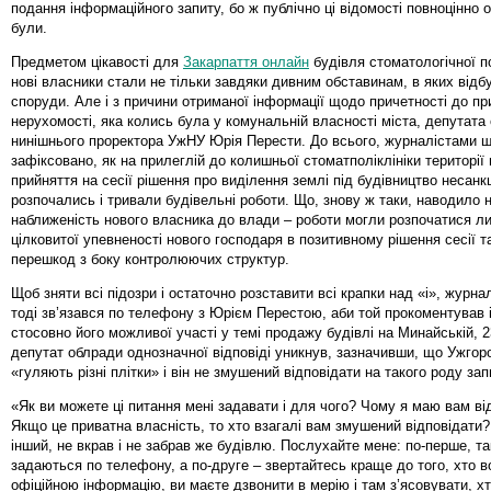
подання інформаційного запиту, бо ж публічно ці відомості повноцінно
були.
Предметом цікавості для
Закарпаття онлайн
будівля стоматологічної пол
нові власники стали не тільки завдяки дивним обставинам, в яких від
споруди. Але і з причини отриманої інформації щодо причетності до п
нерухомості, яка колись була у комунальній власності міста, депутата
нинішнього проректора УжНУ Юрія Перести. До всього, журналістами щ
зафіксовано, як на прилеглій до колишньої стоматполіклініки території
прийняття на сесії рішення про виділення землі під будівництво несанк
розпочались і тривали будівельні роботи. Що, знову ж таки, наводило 
наближеність нового власника до влади – роботи могли розпочатися л
цілковитої упевненості нового господаря в позитивному рішення сесії та
перешкод з боку контролюючих структур.
Щоб зняти всі підозри і остаточно розставити всі крапки над «і», журна
тоді зв’язався по телефону з Юрієм Перестою, аби той прокоментував
стосовно його можливої участі у темі продажу будівлі на Минайській, 2
депутат облради однозначної відповіді уникнув, зазначивши, що Ужго
«гуляють різні плітки» і він не змушений відповідати на такого роду зап
«Як ви можете ці питання мені задавати і для чого? Чому я маю вам ві
Якщо це приватна власність, то хто взагалі вам змушений відповідати?
інший, не вкрав і не забрав же будівлю. Послухайте мене: по-перше, та
задаються по телефону, а по-друге – звертайтесь краще до того, хто в
офіційною інформацію, ви маєте дзвонити в мерію і там з’ясовувати, х