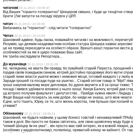
усіляких регалій...
читачові
20.11.2013 / 20:56:37
Від Ваших "торанто-толерантно" Шніцерові смішно, і буде це тендітне створі
брати 15кг капусти за посаду хірурга у ЦРЛ.
читач
20.11.2013 / 20:36:00
Вибачаюсь за "терантно" - слід читати "толерантно"
Читач
20.11.2013 / 20:33:09
Шановний адміне, будь-ласка, поважайте читачів і за можливості, перечитуй
Розумію, що деяким неадекватним особам статура Шніцера навіює агресівні 
це не привід переходити на особисті образи. Врешті-решт,терантно вести ди
особливостей за які я щиро поважаю Ваш сайт.
Не треба наслідувати Репортера...
До мукачівця
20.11.2013 / 20:31:08
Нє, челяднику, не маєте Ви правду, бо пукуйний старий Переста, прощений н
гордив своїм покидьком синком, котрий достойно продовжує його мутні справ
старий лиже власти ушиткі можні і неможніі місця, готовий каждого і у любу 
Заради грошей та посади пуде на ушитко... Старий оптом товар із "Мрії" ліва
гроші накупив малому море дипломув, бо дурня виучити а й за гроші тяжко. 
посаді і імився удбивати вложені у нього гроші. Кинув Балогу, котрий дав стар
уд котрого получив факультет і депутатство... Прийде нужна хвиля і Лидиду з
Федя Ващук най позирать за ним добре, бо нигди не знаєш, што мож чекати 
Єдне, што тішить, Юрку, се те, што жизнь коротка, тим бульше при поганій 
утямив?
Обізнаному
20.11.2013 / 19:48:41
Шановний, не будьте наївним, у цьому бізнесі товстий і ненажерливий ПРой
також в долі. Він просто не бажає світитись, але свою щомісячну мзду буде 
"ніякий Шніцер їм не указ"... він просто має свій інтерес, як в кожній лікарні, 
(особливо у кардіологічному), поліклініці, приватній клініці чи кабінеті. От так