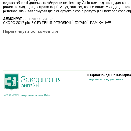
медика області допомогти зберегти поліклініку. А він вже тоді знав, для кого ц
робив вигляд, що це справа мерії. А тут, раптом, все всплило. А Ледида - т
регіонал, який заплямував цією оборудкою свою репутацію і показав своє сп
ДЕМОКРАТ
20.11.2013 / 17:31:22
СКОРО 2017 рік !!! СТО РІЧЧЯ РЕВОЛЮЦІЇ. БУРЖУЇ, ВАМ ХАНА!!!
Переглянути всі коментарі
Інтернет-видання «Закарпа
Надіслати повідомлення
© 2003-2026 Закарпаття онлайн Beta