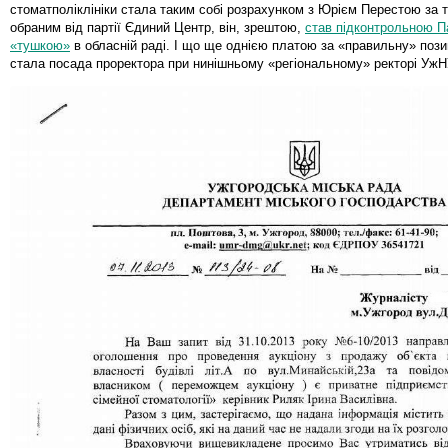
стоматполіклініки стала таким собі розрахунком з Юрієм Перестою за 
обраним від партії Єдиний Центр, він, зрештою,
став підконтрольною Па
«тушкою»
в обласній раді. І що ще однією платою за «правильну» пози
стала посада проректора при нинішньому «регіональному» ректорі УжНУ