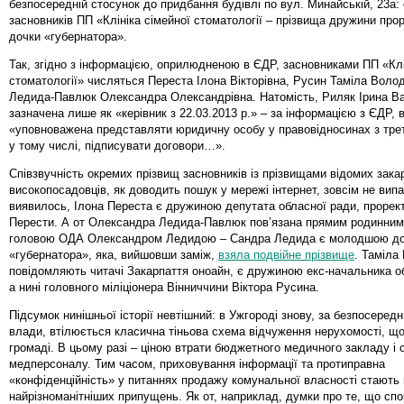
безпосередній стосунок до придбання будівлі по вул. Минайській, 23а:
засновників ПП «Клініка сімейної стоматології – прізвища дружини про
дочки «губернатора».
Так, згідно з інформацією, оприлюдненою в ЄДР, засновниками ПП «Клі
стоматології» числяться Переста Ілона Вікторівна, Русин Таміла Воло
Ледида-Павлюк Олександра Олександрівна. Натомість, Риляк Ірина В
зазначена лише як «керівник з 22.03.2013 р.» – за інформацією з ЄДР, 
«уповноважена представляти юридичну особу у правовідносинах з тре
у тому числі, підписувати договори…».
Співзвучність окремих прізвищ засновників із прізвищами відомих зака
високопосадовців, як доводить пошук у мережі інтернет, зовсім не вип
виявилось, Ілона Переста є дружиною депутата обласної ради, проре
Перести. А от Олександра Ледида-Павлюк пов’язана прямим родинним 
головою ОДА Олександром Ледидою – Сандра Ледида є молодшою д
«губернатора», яка, вийшовши заміж,
взяла подвійне прізвище
. Таміла
повідомляють читачі Закарпаття оноайн, є дружиною екс-начальника обл
а нині головного міліціонера Вінниччини Віктора Русина.
Підсумок нинішньої історії невтішний: в Ужгороді знову, за безпосередн
влади, втілюється класична тіньова схема відчуження нерухомості, щ
громаді. В цьому разі – ціною втрати бюджетного медичного закладу і 
медперсоналу. Тим часом, приховування інформації та протиправна
«конфіденційність» у питаннях продажу комунальної власності стають
найрізноманітніших припущень. Як от, наприклад, думки про те, що сп