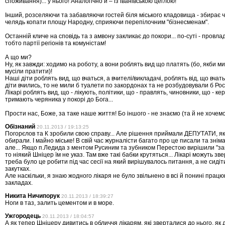
споживання)... у нього! Аналогічно й – із іванівською цеглою!
Інший, розселяючи та забавляючи гостей біля міського кладовища - збирає 
челядь копати площу Народну, сприяючи перепілочним "бізнесменам".
Останній кличе на сповідь та з амвону закликає до покори... по-суті - провл
тобто партії регіонів та комуністам!
А що ми?
Ну, як завжди: ходимо на роботу, а вони роблять вид що платять (бо, якби ми
мусіли пратити)!
Наші діти роблять вид, що вчаться, а вчителі/викладачі, роблять від, що вчат
діти вчились, то не мили б туалети по закордонах та не розбудовували б Рос
Лікарі роблять вид, що - лікують, політики, що - правлять, чиновники, що - ке
тримають черяника у покорі до Бога...
Прости нас, Боже, за таке наше життя! Бо іншого - не знаємо (та й не хочемо
Обізнаний
20.11.2013 / 19:13:25
Погорєлов та К зробили свою справу... Але рішення приймали ДЕПУТАТИ, як
обирали. І майно міське! В свій час журналісти багато про це писали та знім
але... Якщо п.Ледида з ментом Русиним та зубником Перестою вирішили "зам
то ніякий Шніцер їм не указ. Там вже такі бабки крутяться... Лікарі можуть зве
треба було це робити під час сесії на який вирішувалось питання, а не сидіт
закутках.
Але наскільки, я знаю жодного лікаря не було звільнено в всі й понині працю
закладах.
Никита Ничипорук
20.11.2013 / 18:39:27
Ноги в таз, залить цементом и в море.
Ужгородець
20.11.2013 / 18:04:57
А як тепер Шніцеру дивитись в обличчя лікарям, які зверталися до нього, як 