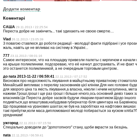
Додати коментар
Коментарі
САША
29.11.2013 / 22:25:54
Переста добре не закінчить... такі здихають не своєю смертю....
Vlad
26.11.2013 / 23:05:39
З повагою ставлюся до роботи редакції - молодці! факти підібрані і усе про
жаль, навіть це не впливає на систему в Україні...
777
23.11.2013 / 08:01:16
Самое интересное, что на площадку привезли палеты с кирпичом и начали 
на крыше поликлиники. подозреваю, что её начнут достраивать. И не факт ч
это останется поликлиникой, а не очередным торговым центром..
до nata 2013-11-22 / 06:59:41
22.11.2013 / 07:17:52
Висновок про недосяжність лікування в майьутньому приватному стоматолог
Минайській випливає з переліку засновників цієї клініки.Для них головне бу
для хворого ціна та якість лікування,а власна, ніколи і нічим незупинна, мета
наживи.Гроші,гроші і ще раз гроші і більше нічого,ось основний девіз таких з
власників.Це Переста добре засвоїв будучи лікарам-практиком.Щодо іншого
подивіться,що влаштував,набудував губернатор біля цвинтара на Барвінкоші
Що працював на уранових шахтах,чи був на заробітках на нафтових вишках в
такі прибутки,коли маса дипломованої молоді побирається за куском хліба?
урядникам!
ужгород
22.11.2013 / 07:15:58
Спеціально доводили до "допотопного" стану, щоби вкрасти за безцінь.
nata
22.11.2013 / 06:59:41