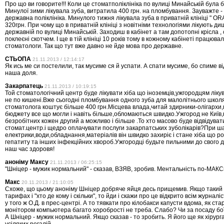
Про що ви говорите!!! Коли це стоматполіклініка по вулиці Минайській була 
Минулої зими лікувала зуба, витратила 400 грн. на пломбування. Зауважте -
державна поліклініка. Минулого тижня лікувала зуба в приватній клініці " OR
320грн. При чому що в приватній клініці з новітніми технологіями лікують ди
державній по вулиці Минайській. Заходиш в кабінет а там допотопні крісла 
поклеєні скотчем. І ще в тій клініці 10 років тому в кожному кабінеті працюва
стоматологи. Так що тут вже давно не йде мова про державне.
СТЬОПА
21.11.2013 / 12:14:17
Як ись ме си постелили, так мусиме ся й успати. А спати мусиме, бо спиме від
наша доля.
Закарпатець
21.11.2013 / 10:19:15
Той стоматологічний центр буде лікувати хіба що іноземців,ужгородцям ліку
не по кишені.Вже сьогодні пломбування одного зуба для малолітнього школ
стоматолога коштує більше 400 грн.Місцева влада,читай здирники-олігархи
бюджету все що могли і навіть більше,обломаються швидко.Ужгород не Київ
безробітних кожен другий а можливо і більше .То хто масово буде відвідуват
стомат.центр.і щедро оплачувати послуги закарпатських зуболікарів?При ша
електрики,води,обладнання,матеріалів він швидко захиріє і стане хіба що р
гепатиту та інших інфекційних хвороб.Ужгородці будьте пильними до свого д
наш час здоровя!
аноніму Максу
21.11.2013 / 06:25:15
"Шніцер - мужик нормальний" - сказав, ВЗЯВ, зробив. Ментальність по-МАКС
Макс
20.11.2013 / 21:10:05
Схоже, що цьому аноніму Шніцер добряче яйця десь прищемив. Якщо такий 
тарифах і "хто де кому і скільки", то йди і скажи про це відкрито всім журнал
у того ж О.Д. в прес-центрі. А то тявкати про кілобакси капусти вдома, як ст
монітором компьютера багато хоробрості не треба. Слабо? Чи за посаду б
А Шніцер - мужик нормальний. Якщо сказав - то зробить. Я його ще як хірург