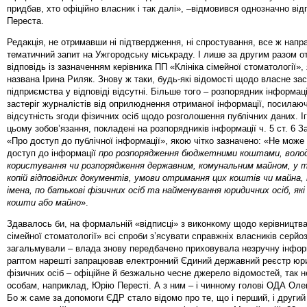
придбав, хто офіційно власник і так далі», –відмовився однозначно від
Переста.
Редакція, не отримавши ні підтвердження, ні спростування, все ж напр
тематичний запит на Ужгородську міськраду. І лише за другим разом 
відповідь із зазначенням керівника ПП «Клініка сімейної стоматології», 
названа Ірина Риляк. Знову ж таки, будь-які відомості щодо власне за
підприємства у відповіді відсутні. Більше того – розпорядник інформац
застеріг журналістів від оприлюднення отриманої інформації, посилаю
відсутність згоди фізичних осіб щодо розголошення публічних даних. І
цьому зобов’язання, покладені на розпорядників інформації ч. 5 ст. 6 З
«Про доступ до публічної інформації», якою чітко зазначено: «Не мож
доступ до інформації
про розпорядження бюджетними коштами, волод
користування чи розпорядження державним, комунальним майном, у т
копій відповідних документів, умови отримання цих коштів чи майна, 
імена, по батькові фізичних осіб та найменування юридичних осіб, які
кошти або майно
».
Здавалось би, на формальній «відписці» з виконкому щодо керівництва
сімейної стоматології» всі спроби з’ясувати справжніх власників серйо
загальмували – влада знову передбачено приховувала незручну інфор
раптом нарешті запрацював електронний Єдиний державний реєстр юр
фізичних осіб – офіційне й безжально чесне джерело відомостей, так 
особам, наприклад, Юрію Пересті. А з ним – і чинному голові ОДА Оле
Бо ж саме за допомоги ЄДР стало відомо про те, що і перший, і други