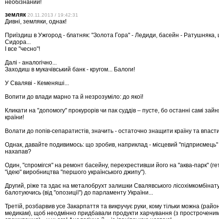
необізнаний!
земляк
20.11.2013 / 19:42:31
Дивні, земляки, однак!
Приїздиш в Ужгород - блатняк: "Золота Гора" - Ледиди, басейн - Ратушняка, 
Сидора...
І все "чесно"!
Далі - аналогічно...
Заходиш в мукачівський банк - кругом... Балоги!
У Сваляві - Кеменяші...
Вопити до влади марно та й незрозуміло: до якої!
Кликати на "допомогу" прокурорів чи пак суддів – пусте, бо останні самі зай
країни!
Волати до попів-сепаратистів, значить - остаточно знащити країну та впасти
Однак, давайте подивимось: що зробив, наприклад - місцевий "підприємець" і
нахапав?
Один, "спромігся" на ремонт басейну, перехрестивши його на "аква-парк" (г
"ідею" виробництва "першого українського джипу").
Другий, ріже та здає на металобрухт залишки Свалявського лісохімкомбінат
балотуючись (від "опозиції") до парламенту України...
Третій, розбарвив усе Закарпаття та викручує руки, кому тільки можна (райо
медикам), щоб неодмінно придбавали продукти харчування (з прострочени