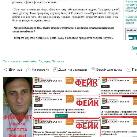
За
Теги:
стоматполіклініка
,
Ледида
,
Переста
Ділитись
На головну
Додати в закладки
Версія для друку
Пе