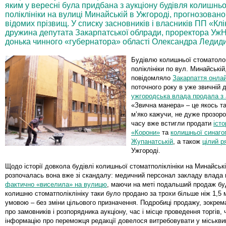
яким у вересні була придбана з аукціону будівля колишньо
поліклініки на вулиці Минайській в Ужгороді, прогнозован
відомих прізвищ. У списку засновників і власників ПП «Клін
дружина депутата Закарпатської облради, проректора Уж
донька чинного «губернатора» області Олександра Леди
Будівлю колишньої стоматолог
поліклініки по вул. Минайській
повідомляло
Закарпаття онла
поточного року в уже звичній 
ужгородська влада продала з 
«Звична манера» – це якось та
м’яко кажучи, не дуже прозоро,
часу вже встигли продати
істо
«Корони»
та
колишньої синаго
Жупанатській
, а також
цілий р
Ужгороді.
Щодо історії довкола будівлі колишньої стоматполіклініки на Минайські
розпочалась вона вже зі скандалу: медичний персонал закладу влада 
фактично «виселила» на вулицю
, маючи на меті подальший продаж буд
колишню стоматполіклініку таки було продано за трохи більше ніж 1,5 мл
умовою – без зміни цільового призначення. Подробиці продажу, зокрем
про замовників і розпорядника аукціону, час і місце проведення торгів,
інформацію про переможця редакції довелося витребовувати у міськв