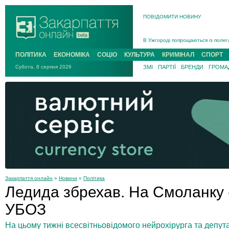
ПОВІДОМИТИ НОВИНУ
Інструктора районного ТЦК на Зак
В Ужгороді попрощаються із полег
В Ужгороді 5 серпня попрощаються
ПОЛІТИКА
ЕКОНОМІКА
СОЦІО
КУЛЬТУРА
КРИМІНАЛ
СПОРТ
Підтвердили загибель захисника і
Субота, 8 серпня 2026
ЗМІ
ПАРТІЇ
БРЕНДИ
ГРОМАД
На війні з рф поліг військовий з 
На Хустщині внаслідок ДТП за уча
Інструктора районного ТЦК на Зак
Закарпаття онлайн
»
Новини
»
Політика
Ледида збрехав. На Смоланку
УБОЗ
На цьому тижні всесвітньовідомого нейрохірурга та депута