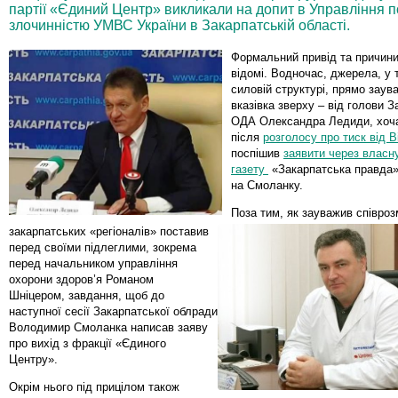
партії «Єдиний Центр» викликали на допит в Управління п
злочинністю УМВС України в Закарпатській області.
Формальний привід та причини
відомі. Водночас, джерела, у 
силовій структурі, прямо заув
вказівка зверху – від голови З
ОДА Олександра Ледиди, хоча
після
розголосу про тиск від В
поспішив
заявити через власн
газету
«Закарпатська правда»
на Смоланку.
Поза тим, як зауважив співроз
закарпатських «регіоналів» поставив
перед своїми підлеглими, зокрема
перед начальником управління
охорони здоров’я Романом
Шніцером, завдання, щоб до
наступної сесії Закарпатської облради
Володимир Смоланка написав заяву
про вихід з фракції «Єдиного
Центру».
Окрім нього під прицілом також