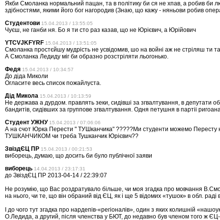
Якби Смоланка нормальний пацан, та в політику би ся не хпав, а робив би 
здібностями, якими його бог нагородив (Знаю, що кажу - няньови робив опе
Студентови
15.04.2013 / 13:55:05
Чуєш, не ганби ня. Бо я ти сто раз казав, що не Юрієвич, а Юрійович
YTCVJKFYRF
15.04.2013 / 13:51:05
Смоланка простєйшу мудрість не усвідомив, шо на войні аж не стріляш ти та
А Смоланка Ледиду міг би образно розстріляти льогонько.
Федя
15.04.2013 / 10:34:57
До діда Миколи
Огласите весь список пожайлуста.
Дід Микола
15.04.2013 / 10:13:59
Не держава а дурдом. правлять зеки, сидівші за згвалтування, в депутати о
бандитів, сидівших за группове згвалтування. Одня петушня в партіі ригоана
Студент УЖНУ
15.04.2013 / 07:06:06
А на счот Юрка Перести " ТУШканчика" ?????Ми студенти можемо Пересту 
ТУШКАНЧИКОМ чи треба Тушканчик Юрієвич??
ЗвіздЄЦ ПР
15.04.2013 / 00:21:53
виборець, думаю, що досить би було публічної заяви
виборець
14.04.2013 / 23:17:31
до ЗвіздЄЦ ПР 2013-04-14 / 22:39:07
Не розумію, що Вас роздратувало більше, чи моя згадка про мовчання В.См
на нього, чи те, що він обраний від ЄЦ, як і ще 5 відомих «тушок» в обл. раді в
І до чого тут згадка про нардепів-«регіоналів», один з яких колишній «нашоук
О.Ледида, а другий, після членства у БЮТ, до недавно був членом того ж ЄЦ