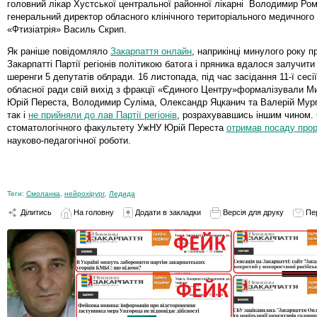
головний лікар Хустської центральної районної лікарні Володимир Ром
генеральний директор обласного клінічного територіального медичного
«Фтизіатрія» Василь Скрип.
Як раніше повідомляло
Закарпаття онлайн
, наприкінці минулого року п
Закарпатті Партії регіонів політикою батога і пряника вдалося залучити
шеренги 5 депутатів облради.
16 листопада, під час засідання 11-ї сесі
обласної ради свій вихід з фракції
«
Єдиного Центру
»
формалізували Ми
Юрій Переста, Володимир Суліма, Олександр Яцканич та Валерій Мурга
так і
не прийняли до лав Партії регіонів
, розрахувавшись іншим чином. 
стоматологічного факультету УжНУ Юрій Переста
отримав посаду
прор
науково-педагогічної роботи.
Теги:
Смоланка
,
нейрохірург
,
Ледида
Ділитись
На головну
Додати в закладки
Версія для друку
Пе