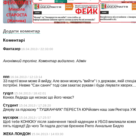
Додати коментар
Коментарі
Фантазер
16.04.2013 / 22:33:00
Анонімний тролінг. Коментар видалено. Адмін
ппп
16.04.2013 / 12:13:14
ЗЗ партії вони може й вийду. Але вони можуть "вийти" і з держави, якій спеці
потрібні. Невже "Сан санич" тоді сам закатає рукави і буде лікувати хворих....
гуцул
15.04.2013 / 18:42:01
Конюх Ледида ще незнає що його чекає?
Студент
15.04.2013 / 17:28:20
Дякуву за підсказку " ТУШКАНЧИК" ПЕРЕСТА ЮРійович наш зам Ректора У
мусорок
15.04.2013 / 17:25:57
Щоб тебе КОНЮХУ після закінчення твоєй каденции в УБОЗ викликали кожен 
пять підряд!! До чого Ти падла достав брехнею Ригго Аннальне Бидло
ЖЕКА ЛОНДОН
15.04.2013 / 14:03:30