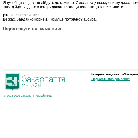
Янук обіцяв, що вони дійдуть до кожного. Смоланка у цьому списку даааалек
Таки дійдуть і до кожного рядового громадянина. Якщо їх не спинити...
piu
14.04.2013 / 20:02:30
це жах. бардак ко корней. і кому це потрібно? абсурд.
Переглянути всі коментарі
Інтернет-видання «Закарпа
Надіслати повідомлення
© 2003-2026 Закарпаття онлайн Beta