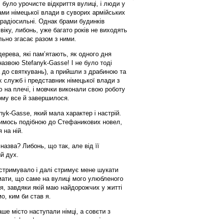
 було урочисте відкриття вулиці, і люди у
ми німецької влади в суворих армійських
 радіосильні. Однак брами будинків
віку, либонь, уже багато років не виходять
ільно згасає разом з ними.
ерева, які пам’ятають, як одного дня
азвою Stefanyk-Gasse! І не було тоді
 до святкувань), а прийшли з драбиною та
 служб і представник німецької влади з
ю на плечі, і мовчки виконали свою роботу
ому все й завершилося.
yk-Gasse, який мала характер і настрій.
чимось подібною до Стефаникових новел,
 на ній.
назва? Либонь, що так, але від її
й дух.
стримувало і далі стримує мене шукати
ати, що саме на вулиці мого улюбленого
я, завдяки якій маю найдорожчих у житті
мо, ким би став я.
аше місто наступали німці, а совєти з