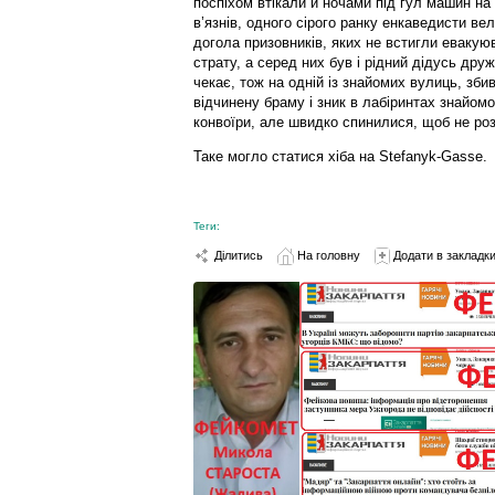
поспіхом втікали й ночами під гул машин на
в’язнів, одного сірого ранку енкаведисти в
догола призовників, яких не встигли евакуюв
страту, а серед них був і рідний дідусь друж
чекає, тож на одній із знайомих вулиць, збив
відчинену браму і зник в лабіринтах знайомо
конвоїри, але швидко спинилися, щоб не розб
Таке могло статися хіба на Stefanyk-Gasse.
Теги:
Ділитись
На головну
Додати в закладк