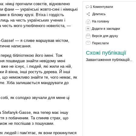
а: німці прогнали совєтів, відновлено
1 Коментувати
и фани — українські жовто-сині і німецькі
Ділитись
ми в білому крузі. Втіха і гордість
лиць на честь українських учених і
На головну
на честь мого улюбленого новеліста, —
Додати в закладки
Версія для друку
k-Gasse! — я сливе маршував містом,
Переслати
тичне написання.
Схожі публікації
перед бібліотекою його імені. Тож
Завантаження публікацій...
ння пошвидше знайти невідому мені
вже не існує, і людей, які жили на ній,
и й вікна, інші ростуть дерева. Й інші
в, що неможливо знайти те, чого немає, як
ле. Хіба залишається мандрувати до
собі, як солодко звучали для мене ці
а Stefanyk-Gasse, яка тепер має іншу
уття з побаченим. Та спиняв страх, що
акож не поспішав з пошуками.
их людей і пам’ятає, як вони прокинулися