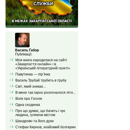
Василь Ґабор
Публікації:
/ 2
Моя книга народилася на сайті
«Закарпаття онлайн» і в
«Українській літературній газеті»
/ 4
Павутинка — пір’їнка
/ 3
Василь Трубай трубить в трубу
/ 3
Світ, який зникає...
/ 4
В мене так гарно розпочалося літо...
/ 1
Візія про Гоголя
/ 4
Одна сходинка
/ 1
Про що думає, що бачить і чує
людина, гуляючи містом
/ 3
Шандрово та його духи
/ 4
Стефан Кирнов, знайомий болгарин