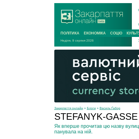
ПОЛІТИКА
ЕКОНОМІКА
СОЦІО
КУЛЬТ
Неділя, 9 серпня 2026
Закарпаття онлайн
»
Блоги
»
Василь Ґабор
STEFANYK-GASSE
Як вперше прочитав цю назву вулиці
панувала на ній.