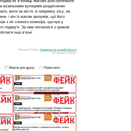
 подвір’ях в’язниць масово розстрілювали
ели вузенькими вулицями роздягнених
ати, вели за місто, в напрямку лісу, на
ини, і він із жахом зрозумів, щó його
ши з ніг сонного конвоїра, шугнув у
го подвір’я. За ним погналися з криком
іглися інші в’язні.
Василь Ґабор,
Закарпаття онлайн.Блоги
08 червня 2012р.
и
Версія для друку
Переслати