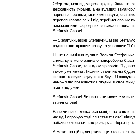
Обертом, мов від міцного трунку, йшла голов
державність України, а на вулицях замайоріл
червоні з чорними, мов хижі павуки, свастика
переповнювала всіх і від перейменованих ву
письменників. Серед них з’явилася і нова, 
Stefanyk-Gasse!
— Stefanyk-Gasse! Stefanyk-Gasse! Stefany
радісно повторюючи назву та уявляючи її ґо
Ні, це не нинішня вулиця Василя Стефаника 
спочатку в мене виникло непереборне бажа
Stefanyk-Gasse, та згодом зрозумів: її давно 
також уже немає. Іншими стали на ній будинк
голоси та звуки відлунює її брук. Я зрозумі
неможливо повернутися людині в своє мину
нього подумки.
Stefanyk-Gasse! Ви навіть не можете уявити 
звичні слова!
Рано чи пізно, думалося мені, я потраплю н
назву, і спробую тоді співставити свої відч
побачене мене сильно розчарує. Через це т
А може, на цій вулиці живе ще хтось зі стар