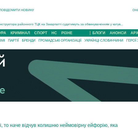
ПОВІДОМИТИ НОВИНУ
ОН
На війні загинув 26-річний військовий із Чинадійова на Мукачівщині Іван Симчин...
Інструктора районного ТЦК на Закарпатті судитимуть за обвинуваченням у катув...
В Ужгороді попрощаються із полеглим на війні з росією захисником Володимиром Йор�...
УРА
КРИМІНАЛ
СПОРТ
НС
РІЗНЕ
БЛОГИ
АНОНСИ
АРХ
В Ужгороді 5 серпня попрощаються із захисником Богданом Югасом, який два роки �...
ЗМІ
ПАРТІЇ
БРЕНДИ
ГРОМАДСЬКІ ОРГАНІЗАЦІЇ
УКРАЇНЦІ СЛОВАЧЧИНИ
ГЕРОЇ
Підтвердили загибель захисника із Нанкова на Хустщині Юліана Гербея (ФОТО)[/gree...
На війні з рф поліг військовий з Виноградова Ігнат Роздяловський (ФОТО)...
На війні загинув 26-річний військовий із Чинадійова на Мукачівщині �...
, то наче відчув колишню неймовірну ейфорію, яка