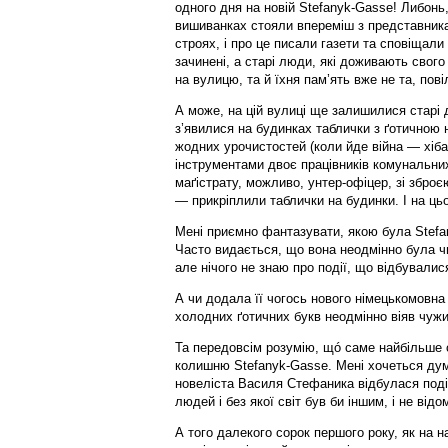
одного дня на новій Stefanyk-Gasse! Либонь,
вишиванках стояли впереміш з представника
строях, і про це писали газети та сповіщали
зачинені, а старі люди, які доживають свого 
на вулицю, та й їхня пам’ять вже не та, пов
А може, на цій вулиці ще залишилися старі д
з’явилися на будинках таблички з ґотичною н
жодних урочистостей (коли йде війна — хіба
інструментами двоє працівників комунальних
маґістрату, можливо, унтер-офіцер, зі зброє
— прикріплили таблички на будинки. І на ць
Мені приємно фантазувати, якою була Stefan
Часто видається, що вона неодмінно була 
але нічого не знаю про події, що відбувалися
А чи додала її чогось нового німецькомовна 
холодних ґотичних букв неодмінно віяв чужи
Та передовсім розумію, щó саме найбільше 
колишню Stefanyk-Gasse. Мені хочеться дум
новеліста Василя Стефаника відбулася поді
людей і без якої світ був би іншим, і не відо
А того далекого сорок першого року, як на н