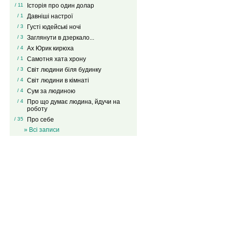
/ 11
Історія про один долар
/ 1
Давніші настрої
/ 3
Густі юдейські ночі
/ 3
Заглянути в дзеркало...
/ 4
Ах Юрик кирюха
/ 1
Самотня хата хрону
/ 3
Світ людини біля будинку
/ 4
Світ людини в кімнаті
/ 4
Сум за людиною
/ 4
Про що думає людина, йдучи на
роботу
/ 35
Про себе
» Всі записи