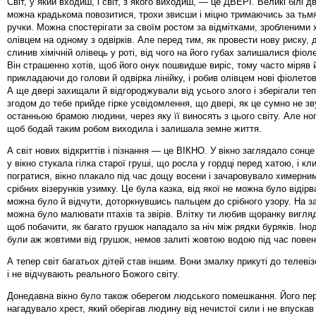
Світ, у який входиш, і світ, з якого виходиш, — це ДВЕРІ. Великі білі дв
можна крадькома повозитися, трохи звисши і міцно тримаючись за тьм
ручки. Можна спостерігати за своїм ростом за відмітками, зробленими 
олівцем на одному з одвірків. Але перед тим, як провести нову риску,
слинив хімічній олівець у роті, від чого на його губах залишалися фіол
Він страшенно хотів, щоб його онук пошвидше виріс, тому часто міряв 
прикладаючи до голови й одвірка лінійку, і робив олівцем нові фіолетов
А ще двері захищали й відгороджували від усього злого і зберігали тепл
згодом до тебе прийде гірке усвідомлення, що двері, як це сумно не зв
останньою брамою людини, через яку її виносять з цього світу. Але но
щоб бодай таким робом виходила і залишала земне життя.
А світ нових відкриттів і пізнання — це ВІКНО. У вікно заглядало сонце
у вікно стукала гілка старої груші, що росла у гордці перед хатою, і к
погратися, вікно плакало під час дощу восени і зачаровувало химерни
срібних візерунків узимку. Це була казка, від якої не можна було відірв
можна було й відчути, доторкнувшись пальцем до срібного узору. На за
можна було малювати птахів та звірів. Влітку ти любив щоранку вигляд
щоб побачити, як багато грушок нападало за ніч між рядки буряків. Іно
були аж жовтими від грушок, немов залиті жовтою водою під час повен
А тепер світ багатьох дітей став іншим. Вони змалку прикуті до телевізо
і не відчувають реального Божого світу.
Донедавна вікно було також оберегом людського помешкання. Його пе
нагадувало хрест, який оберігав людину від нечистої сили і не впускав 