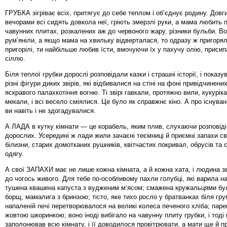
ГРУБКА зігріває всіх, притягує до себе теплом і об’єднує родину. Дов
вечорами всі сидять довкола неї, гріють змерзлі руки, а мама любить п
чавунних плитах, розкалених аж до червоного жару, різники бульби. В
рум’яніли, а якщо мама на хвильку відверталася, то одразу ж пригорял
пригорілі, ти найбільше любив їсти, вмочуючи їх у пахучу олію, приси
сіллю.
Біля теплої грубки дорослі розповідали казки і страшні історії, і показ
різні фігури диких звірів, які відбивалися на стіні на фоні привідчинених
яскравого палахкотіння вогню. Ті звірі гавкали, протяжно вили, кукурік
мекали, і всі весело сміялися. Це було як справжнє кіно. А про існува
ви навіть і не здогадувалися.
А ЛАДА в кутку кімнати — це корабель, яким плив, слухаючи розповіді
дорослих. Усередині ж лади жили зачаєні теємниці й приємні запахи с
білизни, старих домотканих рушників, квітчастих покривал, обрусів та 
одягу.
А свої ЗАПАХИ має не лише кожна кімната, а й кожна хата, і людина зв
до чогось живого. Для тебе по-особливому пахли голубці, які варила н
тушена квашена капуста з вудженим м’ясом; смажена кружальцями бул
борщ; мамалига з бринзою; тісто, яке тихо росло у братванках біля гру
напаленій печі перетворювалося на великі колеса печеного хліба; паре
жовтою шкоринкою; воно іноді вибігало на чавунну плиту грубки, і тоді
заполонював всю кімнату, і її доводилося провітрювати, а мати ще й п