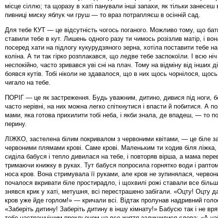
місце сіллю; та щоразу в хаті панували інші запахи, як тільки занесеш 
пивниці миску яблук чи груш — то враз потрапляєш в осінній сад.
Для тебе КУТ — це відсутність чогось поганого. Можливо тому, що бат
ставили тебе в кут. Лишень одного разу ти чимось розізлив матір, і во
посеред хати на підлогу кукурудзяного зерна, хотіла поставити тебе на
коліна. А ти так гірко розплакався, що ледве тебе заспокоїли. І всю ніч
неспокійно, часто зривався уві сні на плач. Тому на відміну від інших ді
боявся кутів. Тобі ніколи не здавалося, що в них щось чорнілося, щось
чигало на тебе.
ПОРІГ — це як застреження. Будь уважним, дитино, дивися під ноги, бо
часто нерівні, на них можна легко спіткнутися і впасти й побитися. А п
мами, яка готова прихилити тобі неба, і якби знала, де впадеш, — то п
перину.
ЛІЖКО, застелена білим покривалом з червоними квітами, — це біле з
червоними плямами крові. Саме крові. Маленьким ти ходив біля ліжка,
сиділа бабуся і тепло дивилася на тебе, і повторяв вірша, а мама пере
тримаючи книжку в руках. Тут бабуся попросила горнятко води і раптом
носа кров. Вона стримувала її руками, але кров не зупинялася, черво
почалося вкривати біле простирадло, і щохвилі рожі ставали все більш
знявся крик у хаті, метушня, всі перестрашено забігали. «Оцту! Оцту д
кров уже йде горлом!» — кричали всі. Відтак пролунав надривний голо
«Заберіть дитину! Заберіть дитину в іншу кімнату!» Бабусю так і не вр
тебе настрашнішим прокльоном на все життя залишилися слова: «А на