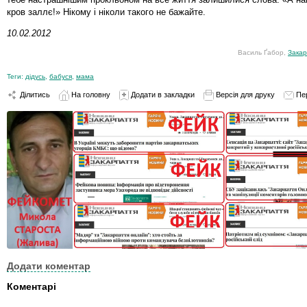
кров заллє!» Нікому і ніколи такого не бажайте.
10.02.2012
Василь Ґабор,
Закар
Теги:
дідусь
,
бабуся
,
мама
Ділитись
На головну
Додати в закладки
Версія для друку
Пе
Додати коментар
Коментарі