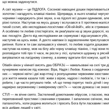
що можна задихнутися.
А світ музики — це ПІДЛОГА. Сосонові навощені дошки переливаються
золотом і нагадують клавіші піаніно. Щоправда, в нього клавіші чергуют
чорними і народжують різні звуки, а на підзолі всі дошки одинакові, а
різні голоси. Наступав на якусь дошку і вслухався в її протяжно-жаліс
тихий схлип, або несподівано-лоскітливе «Ой-ой-йой!», або ж стриман
А особливо ти любив спостерігати, як реаґували на ці звуки дорослі, к
вас посидіти. Дехто від несподіванки аж скрикував і відсахувався убік
наступив на щось живе. А дехто навпаки із задоволенням прислухався
рипіння. Коли ж ти сам залишався у кімнаті, то любив ходити дошками
наступав на кожну, мов на білу або чорну клавішу піаніно, і тоді вони 
розповідати тобі про ті часи, як росли у лісі, купалися щоранку в рясній
вигрівалися на лагідному сонечку, а взимку вдягали білі кожухи, щоб ї
Обабіч вікон у кімнаті висять два ОБРАЗú — намальовані на склі три ді
кучерявим написом під кожною: Віра, Надія і Любов. Кожна з сердечко
них — червоні квіти і дві жар-птиці з розпущеними червоними хвостами.
усе життя немов казали тобі: живи з вірою, надією і любов’ю, і ти так і
робити, і це часто рятувало тебе. «А що тепер порятує твоїх дітей і ону
надмірно загроженому і зневіреному світі?» — часом думаєш і не знахо
СТІЛ — як вічне свято. Застелений домотканим обрусом, з паскою, яка
переповнений простими і смачними стравами. І запаленою свічкою, яка
палахкотить, коли родина молиться і просить Бога бути ласкавим і ми
всіх добрих людей у світі.