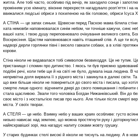
житла. Але тобі часто, особливо під вечір, як заходило сонце і запот
промінням усю кімнату, віконне перехрестя нагадувало розп’яття і на н
ввижалися людські обриси з похиленою на бік головою, обриси Ісуса Х
А СТІНА — це запах синьки. Щовесни перед Паскою мама білила стіни 
хата немовби наповнювалася синім небом, чи точніше кажучи, синє не
вашої хати, і твою душу переповнювало очікування великого свята, Бо
Воскресіння. Щастям наповнювався навіть пташиний спів. А ще ти всл
надворі дерли горлянки півні і весело гавкали собаки, а в хліві протяж
корови.
Стіна ніколи не видавалася тобі символом безвиходдя. Це не тупик. Це
пристанище і спомин про дитинство. І якось ти був приємно здивовани
подібні речі, коли тебе ще й на світі не було, думала інша людина. В ч
непривітна доля вирвала її з рідного міста і закинула в далекі світи. Т
що вже більше ніколи не повернеться до свого міста і писала, що хоті
смертю лише одного: відчинити двері до свого помешкання і побачити сті
стала щасливою. Звали того чоловіка Богдан Нижанківський. Він до б
своє місто і з ностальгією писав про нього. Але тільки після смерті ве
міста. У своїх творах.
А СТЕЛЯ — це небо. Взимку небо у ваших краях особливе: густо всіяне
низько нависає над землею, що можна простягнути руку і доторкнутис
найяскравішої зорі, яка нагадує налиту соками жовту грушку.
У старих будинках стелі високі й ніколи не тиснуть на людину. А в нови