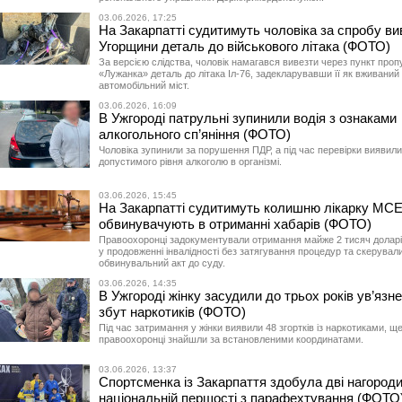
03.06.2026, 17:25
На Закарпатті судитимуть чоловіка за спробу ви
Угорщини деталь до військового літака (ФОТО)
За версією слідства, чоловік намагався вивезти через пункт проп
«Лужанка» деталь до літака Іл-76, задекларувавши її як вживаний
автомобільний міст.
03.06.2026, 16:09
В Ужгороді патрульні зупинили водія з ознаками
алкогольного сп’яніння (ФОТО)
Чоловіка зупинили за порушення ПДР, а під час перевірки вияви
допустимого рівня алкоголю в організмі.
03.06.2026, 15:45
На Закарпатті судитимуть колишню лікарку МСЕ
обвинувачують в отриманні хабарів (ФОТО)
Правоохоронці задокументували отримання майже 2 тисяч доларі
у продовженні інвалідності без затягування процедур та скерувал
обвинувальний акт до суду.
03.06.2026, 14:35
В Ужгороді жінку засудили до трьох років ув’язн
збут наркотиків (ФОТО)
Під час затримання у жінки виявили 48 згортків із наркотиками, щ
правоохоронці знайшли за встановленими координатами.
03.06.2026, 13:37
Спортсменка із Закарпаття здобула дві нагороди
національній першості з парафехтування (ФОТО