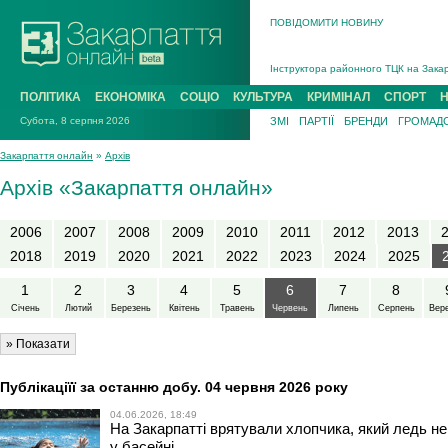
ПОВІДОМИТИ НОВИНУ
На війні загинув 26-річний військови
Інструктора районного ТЦК на Закар
В Ужгороді попрощаються із полегли
В Ужгороді 5 серпня попрощаються і
ПОЛІТИКА
ЕКОНОМІКА
СОЦІО
КУЛЬТУРА
КРИМІНАЛ
СПОРТ
Підтвердили загибель захисника із 
Субота, 8 серпня 2026
ЗМІ
ПАРТІЇ
БРЕНДИ
ГРОМАДС
На війні з рф поліг військовий з Ви
На війні загинув 26-річний військови
Закарпаття онлайн
»
Архів
Архів «Закарпаття онлайн»
2006
2007
2008
2009
2010
2011
2012
2013
2018
2019
2020
2021
2022
2023
2024
2025
1
2
3
4
5
6
7
8
Січень
Лютий
Березень
Квітень
Травень
Червень
Липень
Серпень
Вер
Публікаціїї за останню добу. 04 червня 2026 року
04.06.2026, 18:49
На Закарпатті врятували хлопчика, який ледь не
у басейні