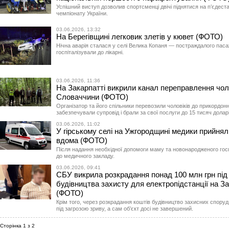
Успішний виступ дозволив спортсменці двічі піднятися на п’єдес
чемпіонату України.
03.06.2026, 13:32
На Берегівщині легковик злетів у кювет (ФОТО)
Нічна аварія сталася у селі Велика Копаня — постраждалого пас
госпіталізували до лікарні.
03.06.2026, 11:36
На Закарпатті викрили канал переправлення чоло
Словаччини (ФОТО)
Організатор та його спільники перевозили чоловіків до прикордонн
забезпечували супровід і брали за свої послуги до 15 тисяч доларі
03.06.2026, 11:02
У гірському селі на Ужгородщині медики прийнял
вдома (ФОТО)
Після надання необхідної допомоги маму та новонародженого гос
до медичного закладу.
03.06.2026, 09:41
СБУ викрила розкрадання понад 100 млн грн під
будівництва захисту для електропідстанції на За
(ФОТО)
Крім того, через розкрадання коштів будівництво захисних спору
під загрозою зриву, а сам об’єкт досі не завершений.
Сторінка 1 з 2