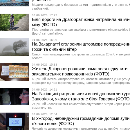
Медики понад годину боролися за життя дитини після утоплення. Н
стабільний.
04.06.2026, 17:23
Біля дороги на Драгобрат жінка натрапила на мі
міну (ФОТО)
Піротехніки встановили, що знахідка є мінометною міною калібру 
Другої світової війни.
04.06.2026, 16:09
На Закарпатті оголосили штормове попередженн
грози та сильний вітер
Синоптики попереджають про грози та шквали до 20 м/с у західній
області.
04.06.2026, 15:33
Житель Дніпропетровщини намагався підкупити
закарпатських прикордонників (ФОТО)
45-річний житель Дніпропетровської області намагався уникнути 
перевірки під час перетину кордону, запропонувавши прикордонни
04.06.2026, 14:21
На Рахівщині рятувальники вночі допомогли тури
Запоріжжя, якому стало зле біля Говерли (ФОТО
24-річний чоловік не зміг самостійно спуститися з гори через різк
самопочуття.
04.06.2026, 12:54
В Ужгороді небайдужий громадянин допоміг зупи
п’яного водія (ФОТО)
Чоловік не дозволив керманичу продовжити рух до прибуття патр