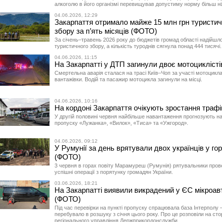
алкоголю в його організмі перевищував допустиму норму більш ніж
04.06.2026, 12:29
Закарпаття отримало майже 15 млн грн туристич
збору за п’ять місяців (ФОТО)
За січень–травень 2026 року до бюджетів громад області надійшло
туристичного збору, а кількість туроднів сягнула понад 444 тисячі.
04.06.2026, 11:15
На Закарпатті у ДТП загинули двоє мотоцикліст
Смертельна аварія сталася на трасі Київ–Чоп за участі мотоцикла
вантажівки. Водій та пасажир мотоцикла загинули на місці.
04.06.2026, 10:16
На кордоні Закарпаття очікують зростання траф
У другій половині червня найбільше навантаження прогнозують н
пропуску «Лужанка», «Вилок», «Тиса» та «Ужгород».
04.06.2026, 09:12
У Румунії за день врятували двох українців у го
(ФОТО)
3 червня в горах повіту Марамуреш (Румунія) рятувальники пров
успішні операції з порятунку громадян України.
03.06.2026, 18:21
На Закарпатті виявили викрадений у ЄС мікроав
(ФОТО)
Під час перевірки на пункті пропуску спрацювала база Інтерполу
перебувало в розшуку з січня цього року. Про це розповіли на стор
регіонального управління Держприкордонслужби.