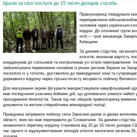
брали за свої послуги до 15 тисяч доларів з особи.
Правоохоронці ліквідували ка
переправлення військовозобов
чоловіків через українсько-сл
кордон. До злочинної групи в
осіб — троє мешканців Закарп
Київщини.
За даними слідства, організат
клієнтів, визначав вартість пос
координував дії спільників та контролював усі етапи переправлення. І
забезпечували перевезення чоловіків із різних регіонів України на Зака
поселяли їх у готелях, доставляли до прикордонної зони та супровод
державного кордону через гірсько-лісисту місцевість поблизу Великого
Для маскування окремі фігуранти використовували камуфльований одяг
мав посвідчення учасника бойових дій, що допомагало уникати зайвої у
проходження блокпостів. Також під час обшуків правоохоронці виявили 
документи та жетони співробітника міжнародної поліції.
Провідника затримали поблизу села Завосино разом із двома жителями
області, яких він мав переправити до Словаччини. За даними слідства,
незаконного перетину кордону становила від 10 до 15 тисяч доларів С
час одного із задокументованих епізодів клієнти заплатили загалом 26,
доларів.