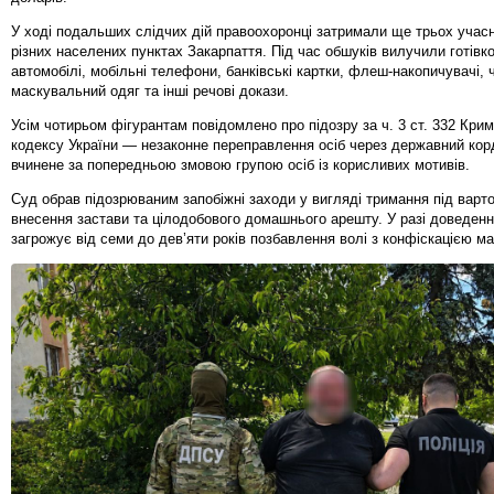
У ході подальших слідчих дій правоохоронці затримали ще трьох учасн
різних населених пунктах Закарпаття. Під час обшуків вилучили готівко
автомобілі, мобільні телефони, банківські картки, флеш-накопичувачі, 
маскувальний одяг та інші речові докази.
Усім чотирьом фігурантам повідомлено про підозру за ч. 3 ст. 332 Кри
кодексу України — незаконне переправлення осіб через державний кор
вчинене за попередньою змовою групою осіб із корисливих мотивів.
Суд обрав підозрюваним запобіжні заходи у вигляді тримання під варт
внесення застави та цілодобового домашнього арешту. У разі доведенн
загрожує від семи до дев’яти років позбавлення волі з конфіскацією ма