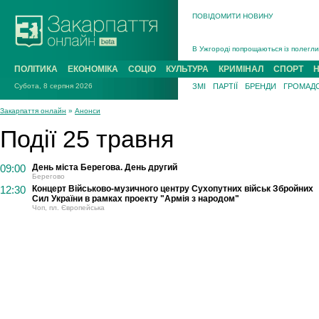
ПОВІДОМИТИ НОВИНУ
Інструктора районного ТЦК на Закар
В Ужгороді попрощаються із полегли
В Ужгороді 5 серпня попрощаються і
ПОЛІТИКА
ЕКОНОМІКА
СОЦІО
КУЛЬТУРА
КРИМІНАЛ
СПОРТ
Підтвердили загибель захисника із 
Субота, 8 серпня 2026
ЗМІ
ПАРТІЇ
БРЕНДИ
ГРОМАДС
На війні з рф поліг військовий з Ви
На Хустщині внаслідок ДТП за участ
Закарпаття онлайн
»
Анонси
Інструктора районного ТЦК на Закар
Події 25 травня
09:00
День міста Берегова. День другий
Берегово
12:30
Концерт Військово-музичного центру Сухопутних військ Збройних
Сил України в рамках проекту "Армія з народом"
Чоп, пл. Європейська