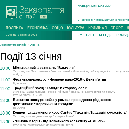
ПОВІДОМИТИ НОВИНУ
Інструктора районного ТЦК на Закар
В Ужгороді попрощаються із полегли
В Ужгороді 5 серпня попрощаються і
ПОЛІТИКА
ЕКОНОМІКА
СОЦІО
КУЛЬТУРА
КРИМІНАЛ
СПОРТ
Підтвердили загибель захисника із 
Субота, 8 серпня 2026
ЗМІ
ПАРТІЇ
БРЕНДИ
ГРОМАДС
На війні з рф поліг військовий з Ви
На Хустщині внаслідок ДТП за участ
Закарпаття онлайн
»
Анонси
Інструктора районного ТЦК на Закар
Події 13 січня
10:00
Міжнародний фестиваль "Василля"
Ужгород, пл. Театральна - Закарпатський обласний музей народної архітектури та
побуту
11:00
Фестиваль-конкурс «Червене вино-2018». День п'ятий
Мукачево
11:00
Традиційний захід "Коляди в старому селі"
Ужгород, Закарпатський обласний музей народної архітектури та побуту
(вул.Капітульна, 33а)
13:00
Виставка-конкурс собак у рамках проведення різдвяного
фестивалю “Перечинські колядки”
Перечин
18:00
Концерт академічного хору Cantus "Тиха ніч. Традиції і сучасність".
Ужгород, мистецький центр "Галерея Ілько"
18:30
«Зимова історія» від вокального колективу «BREVIS»
Мукачево, Мукачівський драматичний театр