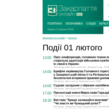
ПОЛІТИКА
ЕКОНОМІКА
СОЦІО
КУЛЬТ
Неділя, 9 серпня 2026
Закарпаття онлайн
»
Анонси
Події 01 лютого
13:00
Прес-конференція, головною темою як
соціальна адаптація військовослужбов
їх сімей в Україні»
Ужгородський прес-клуб (пл. Жупанатська, 15/4
14:00
Брифінг керівництва Головного терито
у Закарпатській області та Регіональ
безоплатної вторинної правової допо
Ужгород, прес-центр Закарпатської ОДА
14:00
Судове засідання з обрання запобіжно
Ужгород, Ужгородський міськрайонний суд
17:00
Презентація книги Мирослави Гараздій
Ужгород, Закарпатська обласна універсальна н
18:30
Вистава "Краще залишайся мертвим" 
"Чи знаєте ви Чумацький шлях?"
Ужгород, Закарпатський академічний обласни