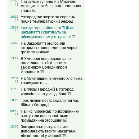
17:45
Патрульні зупинили в Мукачеві
/ 1
мотоцикліста без прав і номерних
знаків
16:35
Ужгород вчетверте за серпень
/ 1
побив температурний рекорд
15:33
Інструктора районного ТЦК на
/ 8
Закарпатті судитимуть за
обвинуваченням у катуванні
14:42
На Закарпатті оголосили
штормове попередження через
грози та шквали
13:29
В Ужгороді попрощаються із
полеглим на війні з росією
захисником Володимиром
Йорданом
12:34
На Мукачівщині 8-річного хлопчика
/ 1
травмував кінь
11:19
На площі Народній в Ужгороді
чоловік влаштував дебош
10:26
Троє людей постраждали під час
бійки в Ужгороді
09:12
На Тисі українські прикордонники
/ 1
врятували неповнолітнього
громадянина Угорщини
18:05
Закарпатські рятувальники
допомагають гасити масштабні
лісові пожежі у Франції