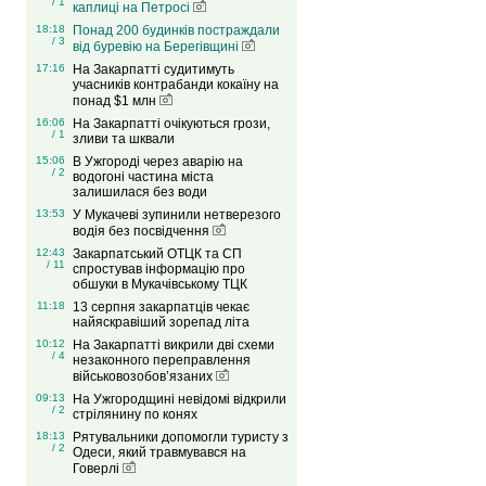
/ 1
каплиці на Петросі
18:18
Понад 200 будинків постраждали
/ 3
від буревію на Берегівщині
17:16
На Закарпатті судитимуть
учасників контрабанди кокаїну на
понад $1 млн
16:06
На Закарпатті очікуються грози,
/ 1
зливи та шквали
15:06
В Ужгороді через аварію на
/ 2
водогоні частина міста
залишилася без води
13:53
У Мукачеві зупинили нетверезого
водія без посвідчення
12:43
Закарпатський ОТЦК та СП
/ 11
спростував інформацію про
обшуки в Мукачівському ТЦК
11:18
13 серпня закарпатців чекає
найяскравіший зорепад літа
10:12
На Закарпатті викрили дві схеми
/ 4
незаконного переправлення
військовозобов’язаних
09:13
На Ужгородщині невідомі відкрили
/ 2
стрілянину по конях
18:13
Рятувальники допомогли туристу з
/ 2
Одеси, який травмувався на
Говерлі