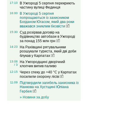
17:10
В Ужгороді 5 серпня перекриють
частину вулиці Фединця
16:00
В Ужгороді 5 серпня
попрощаються із захисником
Богданом Югасом, який два роки
вважався зниклим безвісти
15:30
Суд розірвав договір на
будівництво автобази в Ужгороді
за понад 155 млн грн
14:23
На Рахівщині рятувальники
розшукали туриста, який дві доби
блукав у Карпатах
13:08
На Ужгородщині дворічний
/ 3
хлопчик випив паливо
12:15
Через спеку до +40 °C у Карпатах
посилили охорону лісів
11:09
Підтвердили загибель захисника із
Нанкова на Хустщині Юліана
Гербея
» Новини за добу