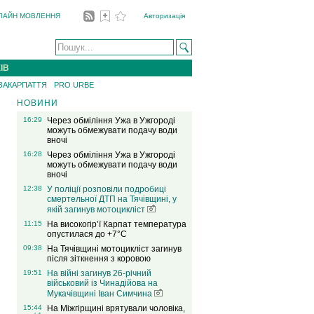
ЛАЙН МОВЛЕННЯ
Авторизація
ІВ
 ЗАКАРПАТТЯ
PRO URBE
НОВИНИ
16:29
Через обміління Ужа в Ужгороді
можуть обмежувати подачу води
вночі
16:28
Через обміління Ужа в Ужгороді
можуть обмежувати подачу води
вночі
12:38
У поліції розповіли подробиці
смертельної ДТП на Тячівщині, у
якій загинув мотоцикліст
11:15
На високогір’ї Карпат температура
опустилася до +7°C
09:38
На Тячівщині мотоцикліст загинув
після зіткнення з коровою
19:51
На війні загинув 26-річний
військовий із Чинадійова на
Мукачівщині Іван Симчина
15:44
На Міжгірщині врятували чоловіка,