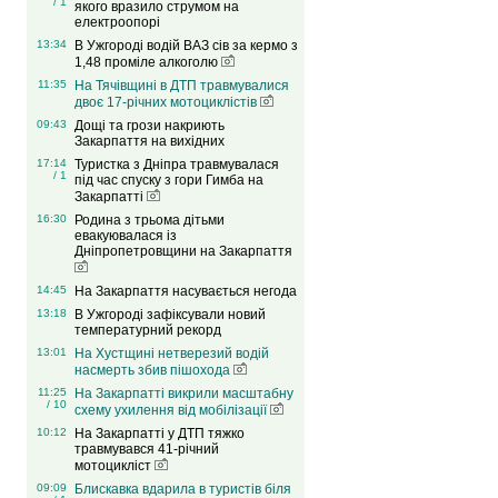
/ 1
якого вразило струмом на
електроопорі
13:34
В Ужгороді водій ВАЗ сів за кермо з
1,48 проміле алкоголю
11:35
На Тячівщині в ДТП травмувалися
двоє 17-річних мотоциклістів
09:43
Дощі та грози накриють
Закарпаття на вихідних
17:14
Туристка з Дніпра травмувалася
/ 1
під час спуску з гори Гимба на
Закарпатті
16:30
Родина з трьома дітьми
евакуювалася із
Дніпропетровщини на Закарпаття
14:45
На Закарпаття насувається негода
13:18
В Ужгороді зафіксували новий
температурний рекорд
13:01
На Хустщині нетверезий водій
насмерть збив пішохода
11:25
На Закарпатті викрили масштабну
/ 10
схему ухилення від мобілізації
10:12
На Закарпатті у ДТП тяжко
травмувався 41-річний
мотоцикліст
09:09
Блискавка вдарила в туристів біля