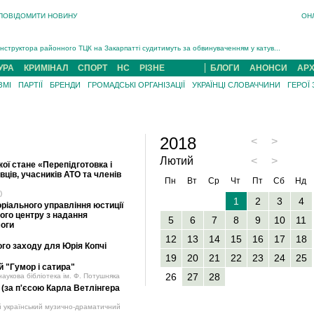
ПОВІДОМИТИ НОВИНУ
ОН
На війні загинув 26-річний військовий із Чинадійова на Мукачівщині Іван Симчин...
Інструктора районного ТЦК на Закарпатті судитимуть за обвинуваченням у катув...
В Ужгороді попрощаються із полеглим на війні з росією захисником Володимиром Йор�...
УРА
КРИМІНАЛ
СПОРТ
НС
РІЗНЕ
БЛОГИ
АНОНСИ
АРХ
В Ужгороді 5 серпня попрощаються із захисником Богданом Югасом, який два роки �...
ЗМІ
ПАРТІЇ
БРЕНДИ
ГРОМАДСЬКІ ОРГАНІЗАЦІЇ
УКРАЇНЦІ СЛОВАЧЧИНИ
ГЕРОЇ
Підтвердили загибель захисника із Нанкова на Хустщині Юліана Гербея (ФОТО)[/gree...
На війні з рф поліг військовий з Виноградова Ігнат Роздяловський (ФОТО)...
На війні загинув 26-річний військовий із Чинадійова на Мукачівщині �...
2018
<
>
Лютий
<
>
ої стане «Перепідготовка і
ців, учасників АТО та членів
Пн
Вт
Ср
Чт
Пт
Сб
Нд
)
1
2
3
4
ріального управління юстиції
ного центру з надання
5
6
7
8
9
10
11
моги
12
13
14
15
16
17
18
го заходу для Юрія Копчі
19
20
21
22
23
24
25
 "Гумор і сатира"
26
27
28
аукова бібліотека ім. Ф. Потушняка
(за п'єсою Карла Ветлінгера
й український музично-драматичний