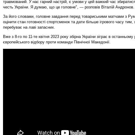
травмований. У нас гарний настрій, є умови у цей важкий час збиратис
честь України. Я думаю, що це головне", — розповів Віталій Андронов.
За його словами, головне завдання перед товариськими матчами з Ру
оцінити стан готовності спортсменок та дати більше ігрового часу тим,
перебуває на лаві запасних.
Вже з 8-го по 11-те квітня 2023 року збірна України зіграє в останньому
європейського відбору проти команди Північної Македонії.