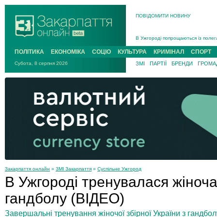
ПОВІДОМИТИ НОВИНУ
Інструктора районного ТЦК на Зак
В Ужгороді попрощаються із полег
В Ужгороді 5 серпня попрощаються
ПОЛІТИКА
ЕКОНОМІКА
СОЦІО
КУЛЬТУРА
КРИМІНАЛ
СПОРТ
Підтвердили загибель захисника і
Субота, 8 серпня 2026
ЗМІ
ПАРТІЇ
БРЕНДИ
ГРОМАД
На війні з рф поліг військовий з 
На Хустщині внаслідок ДТП за уча
Інструктора районного ТЦК на Зак
Закарпаття онлайн
»
ЗМІ Закарпаття
»
Суспільне Ужгород
В Ужгороді тренувалася жіноча
гандболу (ВІДЕО)
Завершальні тренування жіночої збірної України з гандбол