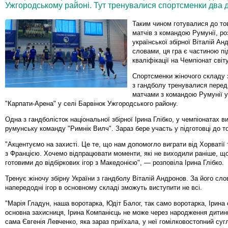
Ужгородському районі. Тут тренувалися спортсменки два д
Таким чином готувалися до то
матчів з командою Румунії, ро
української збірної Віталій Ан
словами, ця гра є частиною пі
кваліфікації на Чемпіонат світу
Спортсменки жіночого складу з
з гандболу тренувалися перед
матчами з командою Румунії у
"Карпати-Арена" у селі Барвінок Ужгородського району.
Одна з гандболісток національної збірної Ірина Глібко, у чемпіонатах в
румунську команду "Римнік Вилч". Зараз бере участь у підготовці до то
"Акцентуємо на захисті. Це те, що нам допомогло виграти від Хорватії т
з Францією. Хочемо відпрацювати моменти, які не виходили раніше, щ
готовими до відбіркових ігор з Македонією", — розповіла Ірина Глібко.
Тренує жіночу збірну України з гандболу Віталій Андронов. За його сло
напередодні ігор в основному складі зможуть виступити не всі.
"Марія Гладун, наша воротарка, Юдіт Балог, так само воротарка, Ірина
основна захисниця, Ірина Компанієць не може через народження дитини
сама Євгенія Левченко, яка зараз приїхала, у неї гомілковостопний суг