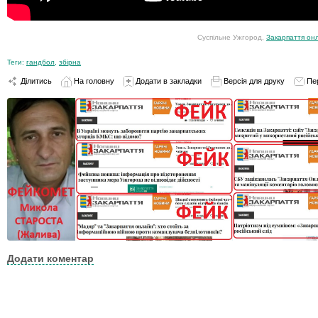
Суспільне Ужгород,
Закарпаття он
Теги:
гандбол
,
збірна
Ділитись
На головну
Додати в закладки
Версія для друку
Пе
Додати коментар