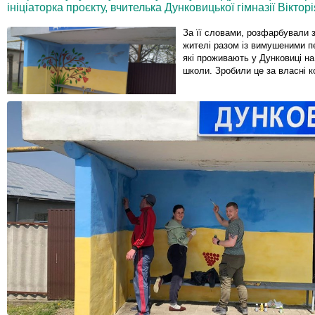
ініціаторка проєкту, вчителька Дунковицької гімназії Віктор
За її словами, розфарбували з
жителі разом із вимушеними 
які проживають у Дунковиці на
школи. Зробили це за власні к