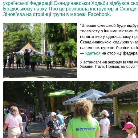
української Федерації Скандинавської Ходьби відбувся сьог
Боздоському парку. Про це розповіла інструктор зі Сканди
Зінов’єва на сторінці групи в мережі Facebook.
"Вперше флешмоб буде відбув
телемосту з іншими містами Ук
полягатиме у одночасному пр
Скандинавською ходьбою учас
населених пунктів України та 5 
—
йдеться
на сторінці федерац
У встановленні рекорду взяли уч
України, Італії, Польщі, Білорусі 