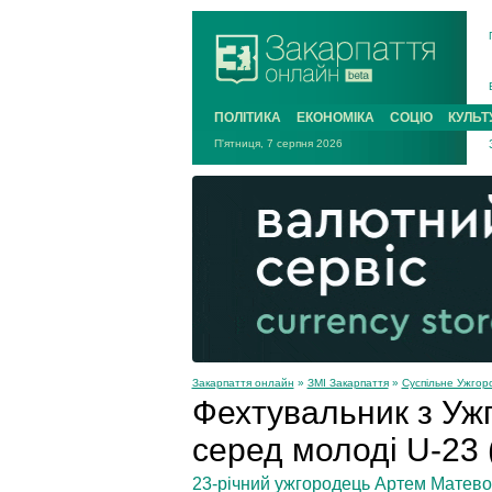
ПОЛІТИКА
ЕКОНОМІКА
СОЦІО
КУЛЬТ
П'ятниця, 7 серпня 2026
Закарпаття онлайн
»
ЗМІ Закарпаття
»
Суспільне Ужгор
Фехтувальник з Уж
серед молоді U-23
23-річний ужгородець Артем Матевос