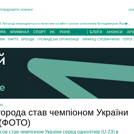
ПОВІДОМИТИ НОВИНУ
ОН
Інструктора районного ТЦК на Закарпатті судитимуть за обвинуваченням у катув...
В Ужгороді попрощаються із полеглим на війні з росією захисником Володимиром Йор�...
В Ужгороді 5 серпня попрощаються із захисником Богданом Югасом, який два роки �...
УРА
КРИМІНАЛ
СПОРТ
НС
РІЗНЕ
БЛОГИ
АНОНСИ
АРХ
Підтвердили загибель захисника із Нанкова на Хустщині Юліана Гербея (ФОТО)[/gree...
ЗМІ
ПАРТІЇ
БРЕНДИ
ГРОМАДСЬКІ ОРГАНІЗАЦІЇ
УКРАЇНЦІ СЛОВАЧЧИНИ
ГЕРОЇ
На війні з рф поліг військовий з Виноградова Ігнат Роздяловський (ФОТО)...
На Хустщині внаслідок ДТП за участі трьох авто постраждали 13 людей (ФОТО)...
Інструктора районного ТЦК на Закарпатті судитимуть за обвинувачен...
од
города став чемпіоном України
 (ФОТО)
ов став чемпіоном України серед однолітків (U-23) в