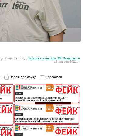
успільне Ужгород,
Закарпаття онлайн.ЗМІ Закарпаття
13 червня 2021р.
и
Версія для друку
Переслати