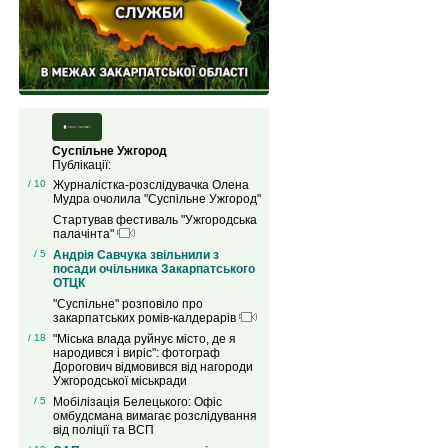
Суспільне Ужгород
Публікації:
/ 10
Журналістка-розслідувачка Олена
Мудра очолила "Суспільне Ужгород"
Стартував фестиваль "Ужгородська
палачінта"
/ 5
Андрія Савчука звільнили з
посади очільника Закарпатського
ОТЦК
"Суспільне" розповіло про
закарпатських ромів-калдерарів
/ 18
"Міська влада руйнує місто, де я
народився і виріс": фотограф
Дорогович відмовився від нагороди
Ужгородської міськради
/ 5
Мобілізація Белецького: Офіс
омбудсмана вимагає розслідування
від поліції та ВСП