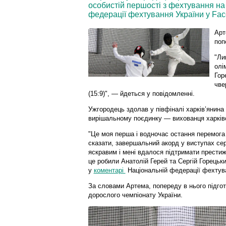
особистій першості з фехтування на
федерації фехтування України у Face
Арт
поп
"Ли
олі
Гор
чве
(15:9)", — йдеться у повідомленні.
Ужгородець здолав у півфіналі харків’янина 
вирішальному поєдинку — вихованця харківс
"Це моя перша і водночас остання перемога 
сказати, завершальний акорд у виступах се
яскравим і мені вдалося підтримати прести
це робили Анатолій Герей та Сергій Горецьк
у
коментарі
Національній федерації фехтува
За словами Артема, попереду в нього підго
дорослого чемпіонату України.