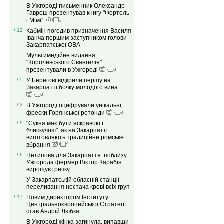
В Ужгороді письменник Олександр
Гаврош презентував книгу "Фортель
і Мімі"
/ 12
Кабмін погодив призначення Василя
Іванча першим заступником голови
Закарпатської ОВА
Мультимедійне видання
"Королевського Євангелія"
презентували в Ужгороді
/ 5
У Берегові відкрили першу на
Закарпатті бочку молодого вина
/ 2
В Ужгороді оцифрували унікальні
фрески Горянської ротонди
/ 9
"Сукня має бути яскравою і
блискучою": як на Закарпатті
виготовляють традиційне ромське
вбрання
/ 6
Нетипова для Закарпаття: поблизу
Ужгорода фермер Віктор Карабін
вирощує гречку
У Закарпатській обласній станції
переливання нестача крові всіх груп
/ 17
Новим директором Інституту
Центральноєвропейської Стратегії
став Андрій Любка
В Ужгороді жінка загинула, випавши