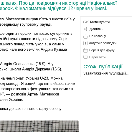
 шпагах. Про це повідомили на сторінці Національної
book. Фінал змагань відбувся 12 червня у Києві.
ем Матевосов виграв п’ять з шести боїв у
0 Коментувати
ередньому груповому раунді.
Ділитись
ше один з перших чотирьох суперників в
На головну
мпійці зумів нанести підопічному Серія
Додати в закладки
ецького понад п'ять уколів, а саме у
ртьфіналі його земляк Андрій Кузьма
Версія для друку
Переслати
Андрія Опанасенка (15:9). А у
Схожі публікації
ької школи Андрія Деркача (15:6).
Завантаження публікацій...
на чемпіонаті України U-23. Можна
ред молоді. Я радий, що він вийшов таким
ж закарпатського фехтування так само як
ий", — розповів Артем Матевосов
ння України.
товка до заключного старту сезону —