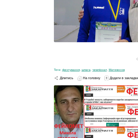
С
Теги:
фехтування
,
шпага
,
чемпіонат
,
Матевосов
Ділитись
На головну
Додати в закладк