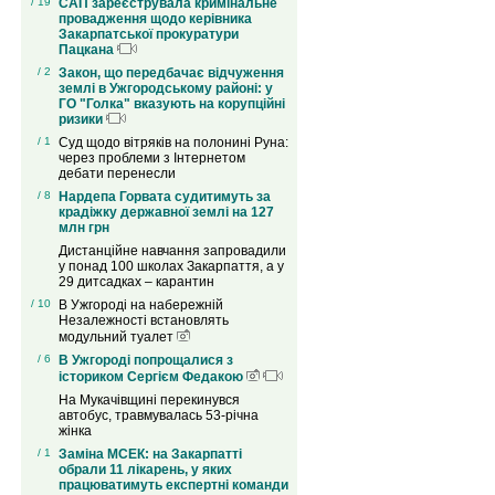
/ 19
САП зареєструвала кримінальне
провадження щодо керівника
Закарпатської прокуратури
Пацкана
/ 2
Закон, що передбачає відчуження
землі в Ужгородському районі: у
ГО "Голка" вказують на корупційні
ризики
/ 1
Суд щодо вітряків на полонині Руна:
через проблеми з Інтернетом
дебати перенесли
/ 8
Нардепа Горвата судитимуть за
крадіжку державної землі на 127
млн грн
Дистанційне навчання запровадили
у понад 100 школах Закарпаття, а у
29 дитсадках – карантин
/ 10
В Ужгороді на набережній
Незалежності встановлять
модульний туалет
/ 6
В Ужгороді попрощалися з
істориком Сергієм Федакою
На Мукачівщині перекинувся
автобус, травмувалась 53-річна
жінка
/ 1
Заміна МСЕК: на Закарпатті
обрали 11 лікарень, у яких
працюватимуть експертні команди