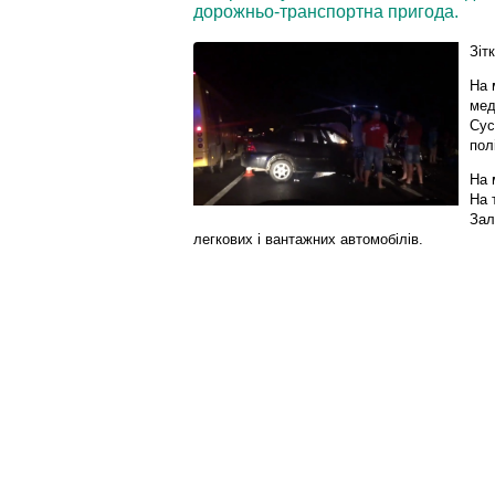
дорожньо-транспортна пригода.
Зіт
На 
мед
Сус
пол
На 
На 
Зал
легкових і вантажних автомобілів.