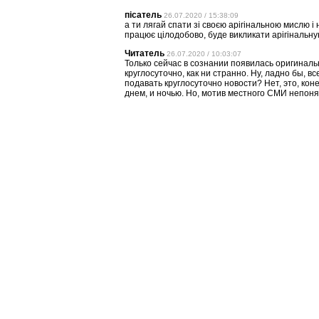
пісатель
26.07.2020 / 15:38:09
а ти лягай спати зі своєю арігінальною мислю і 
працює цілодобово, буде викликати арігінальну
Читатель
26.07.2020 / 10:03:07
Только сейчас в сознании появилась оригинал
круглосуточно, как ни странно. Ну, ладно бы,
подавать круглосуточно новости? Нет, это, кон
днем, и ночью. Но, мотив местного СМИ непоня