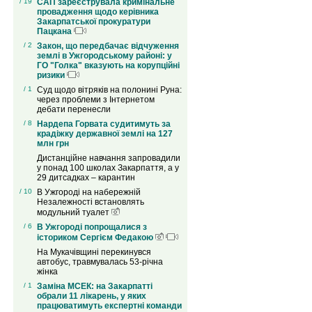
/ 19
САП зареєструвала кримінальне
провадження щодо керівника
Закарпатської прокуратури
Пацкана
/ 2
Закон, що передбачає відчуження
землі в Ужгородському районі: у
ГО "Голка" вказують на корупційні
ризики
/ 1
Суд щодо вітряків на полонині Руна:
через проблеми з Інтернетом
дебати перенесли
/ 8
Нардепа Горвата судитимуть за
крадіжку державної землі на 127
млн грн
Дистанційне навчання запровадили
у понад 100 школах Закарпаття, а у
29 дитсадках – карантин
/ 10
В Ужгороді на набережній
Незалежності встановлять
модульний туалет
/ 6
В Ужгороді попрощалися з
істориком Сергієм Федакою
На Мукачівщині перекинувся
автобус, травмувалась 53-річна
жінка
/ 1
Заміна МСЕК: на Закарпатті
обрали 11 лікарень, у яких
працюватимуть експертні команди