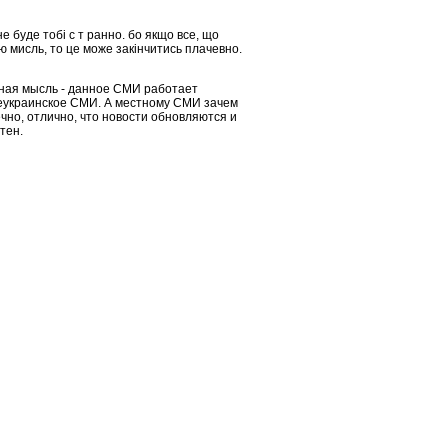
не буде тобі с т ранно. бо якщо все, що
ю мисль, то це може закінчитись плачевно.
ьная мысль - данное СМИ работает
 всеукраинское СМИ. А местному СМИ зачем
ечно, отлично, что новости обновляются и
тен.