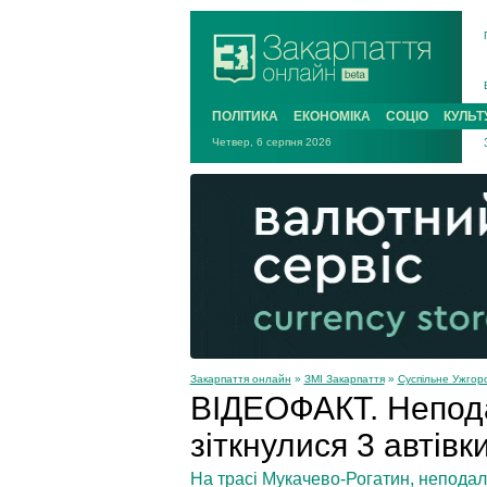
ПОЛІТИКА
ЕКОНОМІКА
СОЦІО
КУЛЬТ
Четвер, 6 серпня 2026
Закарпаття онлайн
»
ЗМІ Закарпаття
»
Суспільне Ужгор
ВІДЕОФАКТ. Непода
зіткнулися 3 автівк
На трасі Мукачево-Рогатин, неподал