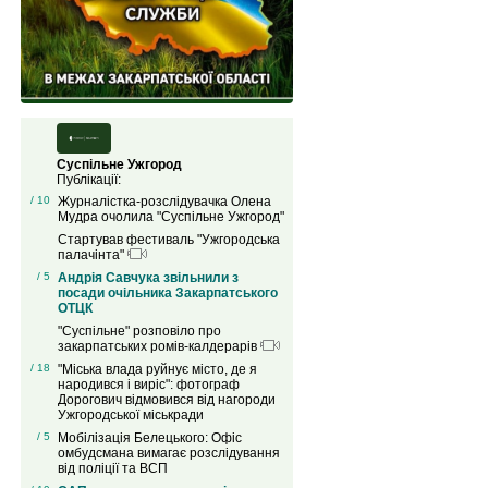
Суспільне Ужгород
Публікації:
/ 10
Журналістка-розслідувачка Олена
Мудра очолила "Суспільне Ужгород"
Стартував фестиваль "Ужгородська
палачінта"
/ 5
Андрія Савчука звільнили з
посади очільника Закарпатського
ОТЦК
"Суспільне" розповіло про
закарпатських ромів-калдерарів
/ 18
"Міська влада руйнує місто, де я
народився і виріс": фотограф
Дорогович відмовився від нагороди
Ужгородської міськради
/ 5
Мобілізація Белецького: Офіс
омбудсмана вимагає розслідування
від поліції та ВСП