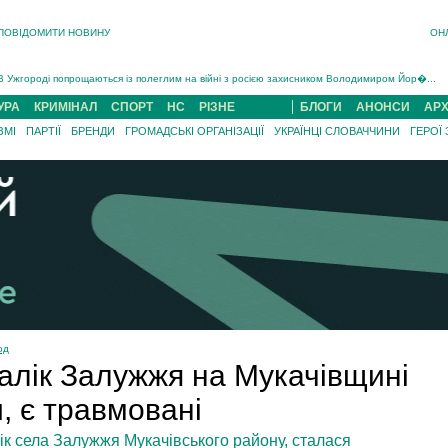
ПОВІДОМИТИ НОВИНУ
ОН
Інструктора районного ТЦК на Закарпатті судитимуть за обвинуваченням у катув...
В Ужгороді попрощаються із полеглим на війні з росією захисником Володимиром Йор�...
В Ужгороді 5 серпня попрощаються із захисником Богданом Югасом, який два роки �...
УРА
КРИМІНАЛ
СПОРТ
НС
РІЗНЕ
БЛОГИ
АНОНСИ
АРХ
Підтвердили загибель захисника із Нанкова на Хустщині Юліана Гербея (ФОТО)[/gree...
ЗМІ
ПАРТІЇ
БРЕНДИ
ГРОМАДСЬКІ ОРГАНІЗАЦІЇ
УКРАЇНЦІ СЛОВАЧЧИНИ
ГЕРОЇ
На війні з рф поліг військовий з Виноградова Ігнат Роздяловський (ФОТО)...
На Хустщині внаслідок ДТП за участі трьох авто постраждали 13 людей (ФОТО)...
Інструктора районного ТЦК на Закарпатті судитимуть за обвинувачен...
од
лік Залужжя на Мукачівщині
и, є травмовані
ік села Залужжя Мукачівського району, сталася