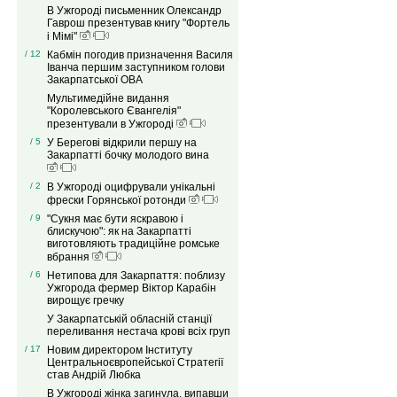
В Ужгороді письменник Олександр
Гаврош презентував книгу "Фортель
і Мімі"
/ 12
Кабмін погодив призначення Василя
Іванча першим заступником голови
Закарпатської ОВА
Мультимедійне видання
"Королевського Євангелія"
презентували в Ужгороді
/ 5
У Берегові відкрили першу на
Закарпатті бочку молодого вина
/ 2
В Ужгороді оцифрували унікальні
фрески Горянської ротонди
/ 9
"Сукня має бути яскравою і
блискучою": як на Закарпатті
виготовляють традиційне ромське
вбрання
/ 6
Нетипова для Закарпаття: поблизу
Ужгорода фермер Віктор Карабін
вирощує гречку
У Закарпатській обласній станції
переливання нестача крові всіх груп
/ 17
Новим директором Інституту
Центральноєвропейської Стратегії
став Андрій Любка
В Ужгороді жінка загинула, випавши