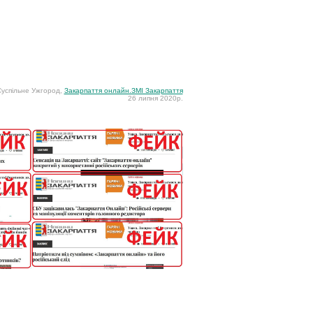
успільне Ужгород,
Закарпаття онлайн.ЗМІ Закарпаття
26 липня 2020р.