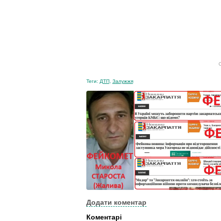
С
Теги:
ДТП
,
Залужжя
Додати коментар
Коментарі