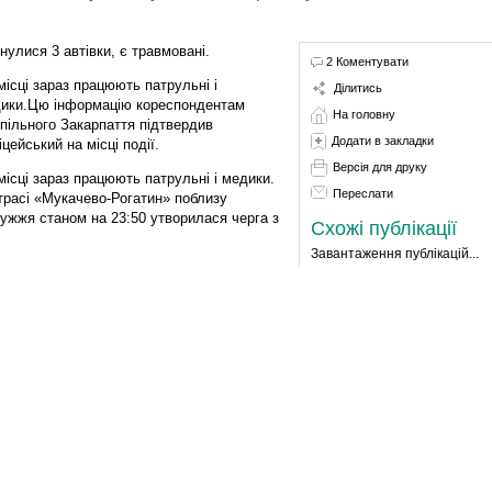
кнулися 3 автівки, є травмовані.
2 Коментувати
місці зараз працюють патрульні і
Ділитись
ики.Цю інформацію кореспондентам
На головну
пільного Закарпаття підтвердив
Додати в закладки
іцейський на місці події.
Версія для друку
місці зараз працюють патрульні і медики.
Переслати
трасі «Мукачево-Рогатин» поблизу
ужжя станом на 23:50 утворилася черга з
Схожі публікації
Завантаження публікацій...