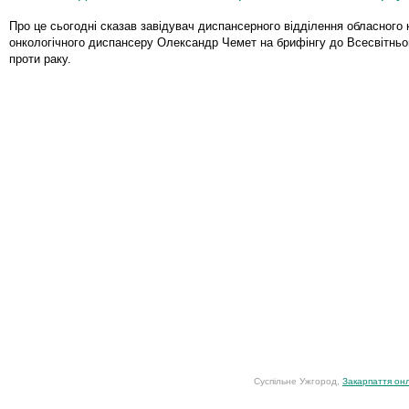
Про це сьогодні сказав завідувач диспансерного відділення обласного к
онкологічного диспансеру Олександр Чемет на брифінгу до Всесвітньо
проти раку.
Суспільне Ужгород,
Закарпаття он