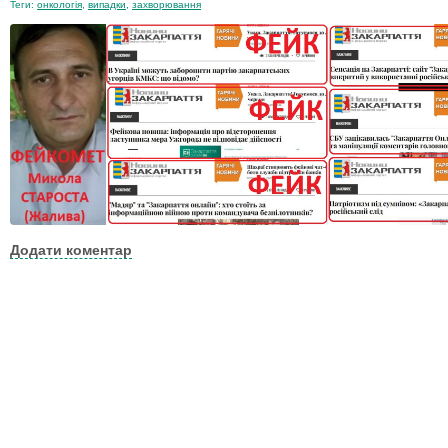
Теги:
онкологія
,
випадки
,
захворювання
Додати коментар