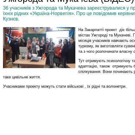
36 учасників з Ужгорода та Мукачева зареєструвалися у про
їхніх рідних «Україна-Норвегія». Про це повідомив керівни
Кузнєв.
На Закарпатті проект діє біль
містах Ужгороді та Мукачеві. 
місяців учасників навчають ос
туризму, як виготовляти сувен
та з чого розпочинати власну 
Тут отримують психологічну т
адаптацію, також отримують 
спілкування. Вони починають 
таке цивільне життя.
Учасниками проекту можуть стати військовi , їх ріднi та волонетри.