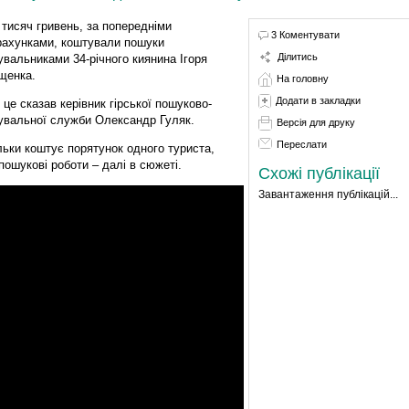
 тисяч гривень, за попередніми
3 Коментувати
рахунками, коштували пошуки
Ділитись
увальниками 34-річного киянина Ігоря
щенка.
На головну
Додати в закладки
 це сказав керівник гірської пошуково-
увальної служби Олександр Гуляк.
Версія для друку
Переслати
льки коштує порятунок одного туриста,
пошукові роботи – далі в сюжеті.
Схожі публікації
Завантаження публікацій...