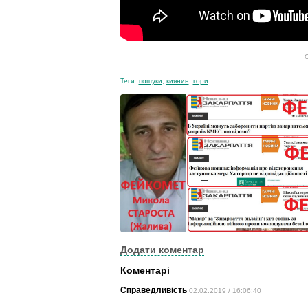
С
Теги:
пошуки
,
киянин
,
гори
Додати коментар
Коментарі
Справедливість
02.02.2019 / 16:06:40