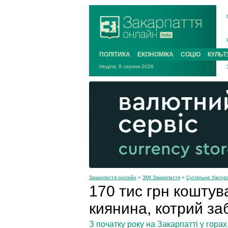
ПОЛІТИКА
ЕКОНОМІКА
СОЦІО
КУЛЬТ
Неділя, 9 серпня 2026
Закарпаття онлайн
»
ЗМІ Закарпаття
»
Суспільне Ужгор
170 тис грн коштув
киянина, котрий за
З початку року на Закарпатті у горах