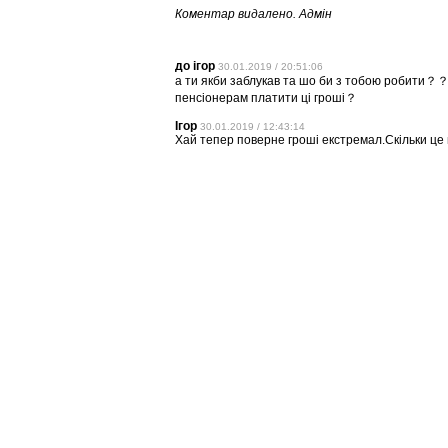
Коментар видалено. Адмін
до ігор
30.01.2019 / 20:51:06
а ти якби заблукав та шо би з тобою робити？？
пенсіонерам платити ці гроші？
Ігор
30.01.2019 / 12:43:14
Хай тепер поверне гроші екстремал.Скільки це