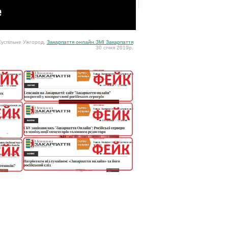
успільне Ужгород,
Закарпаття онлайн.ЗМІ Закарпаття
30 січня 2019р.