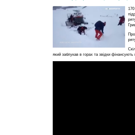
170
під
рят
Гри
Про
рят
Скі
який заблукав в горах та звідки фінансують 