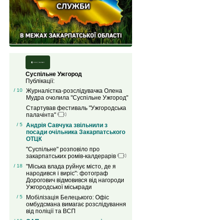
Суспільне Ужгород
Публікації:
/ 10
Журналістка-розслідувачка Олена
Мудра очолила "Суспільне Ужгород"
Стартував фестиваль "Ужгородська
палачінта"
/ 5
Андрія Савчука звільнили з
посади очільника Закарпатського
ОТЦК
"Суспільне" розповіло про
закарпатських ромів-калдерарів
/ 18
"Міська влада руйнує місто, де я
народився і виріс": фотограф
Дорогович відмовився від нагороди
Ужгородської міськради
/ 5
Мобілізація Белецького: Офіс
омбудсмана вимагає розслідування
від поліції та ВСП