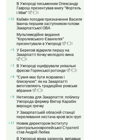
В Ужгороді письменник Олександр
Гаврош презентував книгу "Фортель
і Мімі"
/ 12
Кабмін погодив призначення Василя
Іванча першим заступником голови
Закарпатської ОВА
Мультимедійне видання
"Королевського Євангелія"
презентували в Ужгороді
/ 5
У Берегові відкрили першу на
Закарпатті бочку молодого вина
/ 2
В Ужгороді оцифрували унікальні
фрески Горянської ротонди
/ 9
"Сукня має бути яскравою і
блискучою": як на Закарпатті
виготовляють традиційне ромське
вбрання
/ 6
Нетипова для Закарпаття: поблизу
Ужгорода фермер Віктор Карабін
вирощує гречку
У Закарпатській обласній станції
переливання нестача крові всіх груп
/ 17
Новим директором Інституту
Центральноєвропейської Стратегії
став Андрій Любка
В Ужгороді жінка загинула, випавши