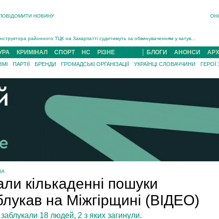
ПОВІДОМИТИ НОВИНУ
ОН
На війні загинув 26-річний військовий із Чинадійова на Мукачівщині Іван Симчин...
Інструктора районного ТЦК на Закарпатті судитимуть за обвинуваченням у катув...
В Ужгороді попрощаються із полеглим на війні з росією захисником Володимиром Йор�...
УРА
КРИМІНАЛ
СПОРТ
НС
РІЗНЕ
БЛОГИ
АНОНСИ
АРХ
В Ужгороді 5 серпня попрощаються із захисником Богданом Югасом, який два роки �...
ЗМІ
ПАРТІЇ
БРЕНДИ
ГРОМАДСЬКІ ОРГАНІЗАЦІЇ
УКРАЇНЦІ СЛОВАЧЧИНИ
ГЕРОЇ
Підтвердили загибель захисника із Нанкова на Хустщині Юліана Гербея (ФОТО)[/gree...
На війні з рф поліг військовий з Виноградова Ігнат Роздяловський (ФОТО)...
На війні загинув 26-річний військовий із Чинадійова на Мукачівщині �...
од
али кількаденні пошуки
блукав на Міжгірщині (ВІДЕО)
 заблукали 18 людей, 2 з яких загинули.