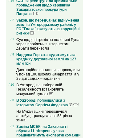
/ 19
САП зареєструвала кримінальне
провадження щодо керівника
Закарпатської прокуратури
Пацкана
/ 2
Закон, що передбачає відчуження
землі в Ужгородському районі: у
ГО "Голка" вказують на корупційні
ризики
/ 1
Суд щодо вітряків на полонині Руна:
через проблеми з Інтернетом
дебати перенесли
/ 8
Нардепа Горвата судитимуть за
крадіжку державної землі на 127
млн грн
Дистанційне навчання запровадили
у понад 100 школах Закарпаття, а у
29 дитсадках – карантин
/ 10
В Ужгороді на набережній
Незалежності встановлять
модульний туалет
/ 6
В Ужгороді попрощалися з
істориком Сергієм Федакою
На Мукачівщині перекинувся
автобус, травмувалась 53-річна
жінка
/ 1
Заміна МСЕК: на Закарпатті
обрали 11 лікарень, у яких
працюватимуть експертні команди