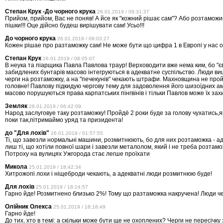
Степан Крук -До чорного крука
26.01.2019 / 09:31:37
Прийом, прийом, Вас не поняв! А йсе як "кожний рішає сам"? Або розтаможи
пішки!!! Оце дійсно будеш вирішувати сам! Усьо!!!
До чорного крука
26.01.2019 / 09:03:27
Кожен рiшае про разтаможку сам! Не може бyти що цифра 1 в Европi у нас о
Степан Крук
26.01.2019 / 08:05:07
В неука та піарщика Павла Павлова траур! Верховодити вже нема ким, бо "єв
забидлених бунтарів масово інтегруються в адекватне суспільство. Люди ви
черги на розтаможку, а на "печекунів" чекають штрафи. Махновщина не прой
головне! Павлову підкидую чергову тему для задоволення його шизоїдних амб
масово порушуються права карпатських пінгвінів і тільки Павлов може їх зах
Земляк
26.01.2019 / 06:42:09
Народ заслуговуе таку розтаможку! Пройдё 2 роки буде за голову чухатись,я
поки так,пiтримаймо уряд та призидента!
до "Для лохів"
26.01.2019 / 01:57:55
Ті, що завезли нормальні машини, розмитнюють, бо для них розтаможка - ад
лиш ті, що хотіли повної шари і завезли металолом, який і не треба розтам
Потроху на вулицях Ужгорода стає легше проїхати
Микола
25.01.2019 / 18:42:34
Хитрожопі лохи і ніщеброди чекають, а адекватні люди розмитнюю буде!
Для лохiв
25.01.2019 / 18:24:57
Гарно йде! Розмитнено близько 2%! Тому що разтаможка накручена! Люди ч
Олійник Олекса
25.01.2019 / 18:18:49
Гарно йде!
До тих, хто в темі: а скільки може бути ще не охоплених? Черги не пересічку 