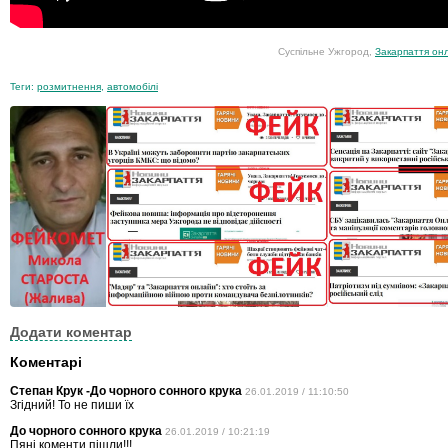
Суспільне Ужгород,
Закарпаття он
Теги:
розмитнення
,
автомобілі
Додати коментар
Коментарі
Степан Крук -До чорного сонного крука
26.01.2019 / 11:10:50
Згідний! То не пиши їх
До чорного сонного крука
26.01.2019 / 10:21:19
Пянi коменти пiшли!!!