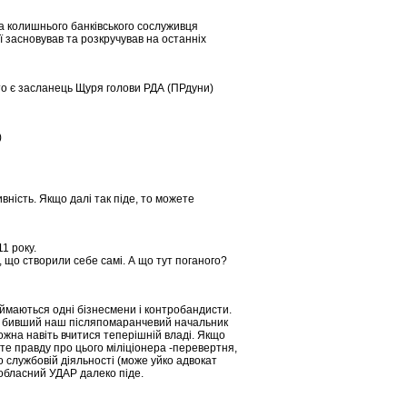
а колишнього банківського сослуживця
її засновував та розкручував на останніх
 то є засланець Щуря голови РДА (ПРдуни)
)
ність. Якщо далі так піде, то можете
1 року.
и, що створили себе самі. А що тут поганого?
ймаються одні бізнесмени і контробандисти.
Р бивший наш післяпомаранчевий начальник
можна навіть вчитися теперішній владі. Якщо
йте правду про цього міліціонера -перевертня,
о службовій діяльності (може уйко адвокат
обласний УДАР далеко піде.