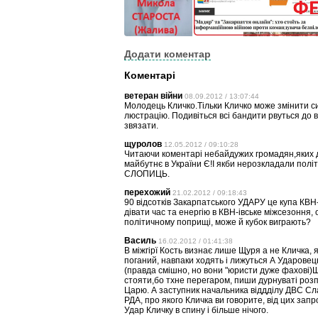
Додати коментар
Коментарі
ветеран війни
08.09.2012 / 13:07:44
Молодець Кличко.Тільки Кличко може змінити сит
люстрацію. Подивіться всі бандити рвуться до 
звязати.
щуролов
12.05.2012 / 09:10:28
Читаючи коментарі небайдужих громадян,яких д
майбутнє в України Є!І якби нерозкладали політ
СЛОПИЦЬ.
перехожий
21.02.2012 / 09:18:43
90 відсотків Закарпатського УДАРУ це купа КВН-
дівати час та енергію в КВН-івське міжсезоння,
політичному поприщі, може й кубок виграють?
Василь
16.02.2012 / 01:41:38
В міжгірї Кость визнає лише Щуря а не Кличка, я
поганий, навпаки ходять і лижуться А Ударовец
(правда смішно, но вони "юристи дуже фахові)Щ
стояти,бо тхне перегаром, пиши дурнуваті розпо
Царю. А заступник начальника віддділу ДВС Сл
РДА, про якого Кличка ви говорите, від цих за
Удар Кличку в спину і більше нічого.