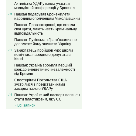
Активістка УДАРу взяла участь в
молодіжній конференції у Брюсселі
/ 5
Пацкан подарував бронежилети
народним ополченцям Миколаївщини
Пацкан: Правоохоронці, що склали
свої щити, мають нести кримінальну
відповідальність
Пацкан: Путінська «Гра м’язами» не
допоможе йому знищити Україну
/ 1
Закарпатець пройшов курс школи
помічника народного депутата в
Києві
Пацкан: Україна зробила перший
крок до енергетичної незалежності
від Кремля
Спостерігачі Посольства США
зустрілися з представниками
закарпатського УДАРу
/ 4
Пацкан: Український паспорт повинен
стати пластиковим, як у ЄС
» Всі записи