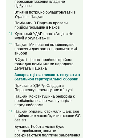
перезавантаження влади не
відбулося
Втікачів потрібно облаштовувати в
Україні – Пацкан
Помічники В.Пацкана провели
прийом громадян в Рахові
/ 1
Хустський УДАР провів Акцію «Не
купуй у окупанта» !!!
/ 3
Пацкан: Ми повинні якнайшвидше
провести дострокові парламентські
вибори
В Хусті і Іршаві пройшов прийом
громадян помічниками народного
депутата Пацкана
Закарпатців закликають вступати в
батальйон територіальної оборони
Пристая з УДАРу: Слід дати
Порошенку перемогу вже в 1 турі
Пацкан: Конституційна реформа є
необхідністю, а не маніпуляцією
перед виборами
/ 1
Пацкан: Українці отримали шанс вже
найближчим часом їздити в країни ЄС
без віз
Буланов: Робота міліції буде
незадовільною, поки не
розкриваються політичні замовлення