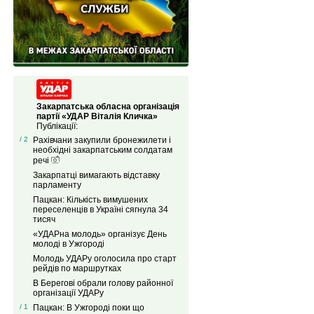
Закарпатська обласна організація
партії «УДАР Віталія Кличка»
Публікації:
/ 2
Рахівчани закупили бронежилети і
необхідні закарпатським солдатам
речі
Закарпатці вимагають відставку
парламенту
Пацкан: Кількість вимушених
переселенців в Україні сягнула 34
тисяч
«УДАРна молодь» організує День
молоді в Ужгороді
Молодь УДАРу оголосила про старт
рейдів по маршрутках
В Берегові обрали голову районної
організації УДАРу
/ 1
Пацкан: В Ужгороді поки що