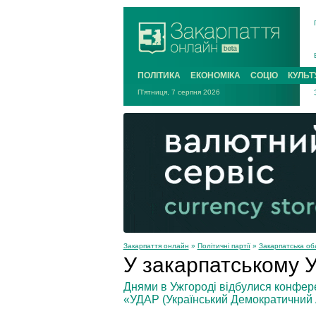
ПОЛІТИКА
ЕКОНОМІКА
СОЦІО
КУЛЬТ
П'ятниця, 7 серпня 2026
Закарпаття онлайн
»
Політичні партії
»
Закарпатська обл
У закарпатському 
Днями в Ужгороді відбулися конферен
«УДАР (Український Демократичний 