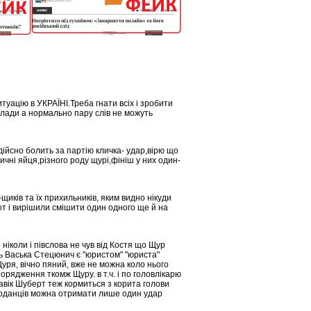
уацію в УКРАЇНІ.Треба гнати всіх і зробити
влади а нормально пару слів не можуть
ійсно болить за партію кличка- удар,вірю що
ичні яйця,різного роду щурі,фініш у них один-
щиків та їх прихильників, яким видно нікуди
 от і вирішили смішити один одного ще й на
 ніколи і півслова не чув від Костя що Щур
ь Васька Стецюнич є "юристом" "юриста"
уря, вічно пяний, вже не можна коло нього
рядження ткомж Щуру. в т.ч. і по головлікарю
авік Шуберт теж кормиться з корита голови
проданців можна отримати лише один удар