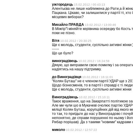
ужгородець
15.02.2012 / 00:43:13
Алентьєва не лише наближена до Рати,а й жінк
Пацкана. Цікаво, чи залишилися у партії ті, хто 
місцевих виборах?
Михайло ПРАВДА
13.02.2012 / 13:00:46
В Міжгір"ї міняйте керівника осередку бо Кость
поки не пізно.
Вітя
10.02.2012 / 20:30:25
Ще є молодь, студенти, суспільно активні жінки:
------
Що це було?
виноградівець
10.02.2012 / 16:24:58
Дякую, що виправили свою помилку і за оператив
надіятись на нашу підтримку.
до Виноградівця
10.02.2012 / 16:11:01
"Колян Буташ" не є членом партії УДАР ще з 201
Щодо бізнесменів, то в партії і справді є ті люд
Ще є молодь, студенти, суспільно активні жінки
Виноградівець
10.02.2012 / 15:10:11
Такоє враження, що на Закарпатті політикою за
Але ми чули шо в Мукачеві очолює партію УДА
міліції Колян Буташ, корупційних дій від якого 
то так, то приїдьте до нас у Виноградово і почу
непонятно, де справи порушенні по ньому і йог
Рибар порішав). Да з такими "новими" кадрами 
миколо
10.02.2012 / 12:57:22