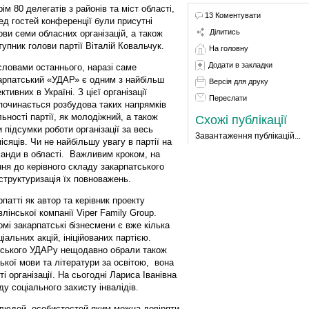
ім 80 делегатів з районів та міст області,
13 Коментувати
ед гостей конференції були присутні
Ділитись
ови семи обласних організацій, а також
тупник голови партії Віталій Ковальчук.
На головну
Додати в закладки
словами останнього, наразі саме
арпатський «УДАР» є одним з найбільш
Версія для друку
ктивних в Україні. З цієї організації
Переслати
починається розбудова таких напрямків
льності партії, як молодіжний, а також
Схожі публікації
 підсумки роботи організації за весь
Завантаження публікацій...
ісяців. Чи не найбільшу увагу в партії на
анди в області. Важливим кроком, на
ння до керівного складу закарпатського
структуризація їх повноважень.
атті як автор та керівник проекту
інської компанії Viper Family Group.
мі закарпатські бізнесмени є вже кілька
альних акцій, ініційованих партією.
атського УДАРу нещодавно обрали також
кої мови та літератури за освітою, вона
і організації. На сьогодні Лариса Іванівна
у соціального захисту інвалідів.
людей, особистостей яким можна довіряти