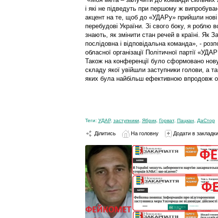
і які не підведуть при першому ж випробуванн
акцент на те, щоб до «УДАРу» прийшли нові л
перебудові України. Зі свого боку, я роблю 
знають, як змінити стан речей в країні. Як З
послідовна і відповідальна команда», - розп
обласної організації Політичної партії «УДАР
Також на конференції було сформовано нов
складу якої увійшли заступники голови, а та
яких була найбільш ефективною впродовж ос
Теги:
УДАР
,
заступники
,
Ябрик
,
Горват
,
Пацкан
,
ДаСтор
Ділитись
На головну
Додати в закладк