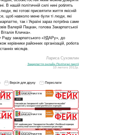
і. В нашій політичній силі нині роблять
юди, які готові присвятити життя якісній
все, щоб навколо мене були ті люди, які
акарпаттю, так і Україні зараз потрібна саме
овів Валерій Пацкан, голова Закарпатської
 Віталія Кличка».
у Раду закарпатського «УДАРу», до
кож керівники районних організацій, робота
танніх місяців.
Лариса Сухомлин
,
Закарпаття онлайн.Політичні партії
10 лютого 2012р.
и
Версія для друку
Переслати