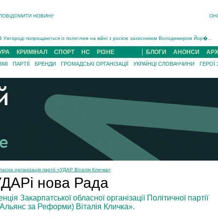
ПОВІДОМИТИ НОВИНУ
ОН
Інструктора районного ТЦК на Закарпатті судитимуть за обвинуваченням у катув...
В Ужгороді попрощаються із полеглим на війні з росією захисником Володимиром Йор�...
В Ужгороді 5 серпня попрощаються із захисником Богданом Югасом, який два роки �...
УРА
КРИМІНАЛ
СПОРТ
НС
РІЗНЕ
БЛОГИ
АНОНСИ
АРХ
Підтвердили загибель захисника із Нанкова на Хустщині Юліана Гербея (ФОТО)[/gree...
ЗМІ
ПАРТІЇ
БРЕНДИ
ГРОМАДСЬКІ ОРГАНІЗАЦІЇ
УКРАЇНЦІ СЛОВАЧЧИНИ
ГЕРОЇ
На війні з рф поліг військовий з Виноградова Ігнат Роздяловський (ФОТО)...
На Хустщині внаслідок ДТП за участі трьох авто постраждали 13 людей (ФОТО)...
Інструктора районного ТЦК на Закарпатті судитимуть за обвинувачен...
асна організація партії «УДАР Віталія Кличка»
УДАРі нова Рада
ція Закарпатської обласної організації Політичної партії
Альянс за Реформи) Віталія Кличка».