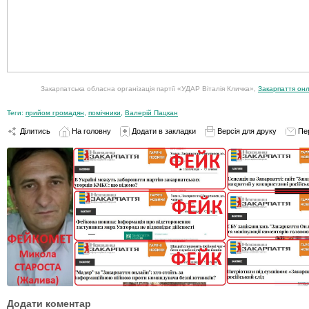
Закарпатська обласна організація партії «УДАР Віталія Кличка»,
Закарпаття онл
Теги:
прийом громадян
,
помічники
,
Валерій Пацкан
Ділитись
На головну
Додати в закладки
Версія для друку
Пе
Додати коментар