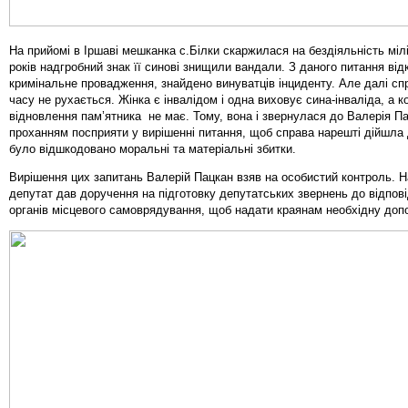
На прийомі в Іршаві мешканка с.Білки скаржилася на бездіяльність мілі
років надгробний знак її синові знищили вандали. З даного питання від
кримінальне провадження, знайдено винуватців інциденту. Але далі сп
часу не рухається. Жінка є інвалідом і одна виховує сина-інваліда, а к
відновлення пам’ятника не має. Тому, вона і звернулася до Валерія Па
проханням посприяти у вирішенні питання, щоб справа нарешті дійшла д
було відшкодовано моральні та матеріальні збитки.
Вирішення цих запитань Валерій Пацкан взяв на особистий контроль.
Н
депутат
дав доручення на підготовку депутатських звернень до відпов
органів місцевого самоврядування, щоб надати краянам необхідну доп