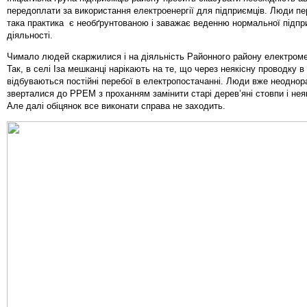
передоплати за використання електроенергії для підприємців. Люди пе
така практика є необґрунтованою і заважає веденню нормальної підпр
діяльності.
Чимало людей скаржилися і на діяльність Районного району електром
Так, в селі Іза мешканці нарікають на те, що через неякісну проводку в
відбуваються постійні перебої в електропостачанні. Люди вже неоднор
зверталися до РРЕМ з проханням замінити старі дерев’яні стовпи і нея
Але далі обіцянок все виконати справа не заходить.