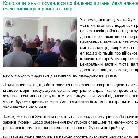
Коло запитань стосувалося соціальних питань, бездіяльност
електрифікації в районах тощо.
Зокрема, мешканці міста Хуст,
«Спілки платників податків» п
на керівників районного центру
давно нічого позитивного не р
центральна частина міста схо
сміттєзвалище, приринкова п
епізоди з фільмів про військові
ігноруються проблеми протипра
центральній частині міста, на 
дорогах, площах, парках, не 
цього місцях», - йдеться у зверненні до народного депутата.
Люди запевняють, що багаточисленні звернення, скарги і відкриті лист
місцевої мерії, прокуратури, органів внутрішніх справ і санепідемстанці
жодного позитивного результату. Максимум – письмові відписки зі сло
уваги, будемо приймати міри. Але цілковитий безлад в центральній част
залишається незмінним.
Також, мешканці Хустщини просять на законодавчому рівні забезпечит
законів України щодо збереження культурної спадщини та належного ф
реставрації пам’яток національного значення Хустського району.
Ініціативна група підприємців району просить скасувати необхідність а