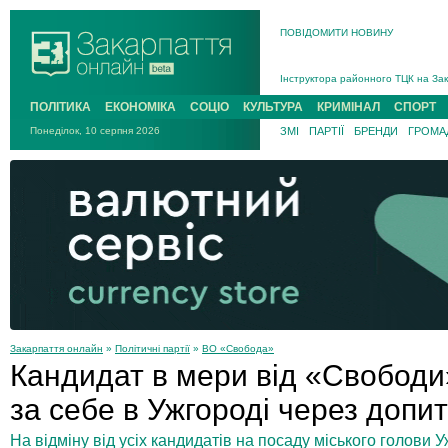
ПОВІДОМИТИ НОВИНУ
На війні загинув 26-річний військо
Інструктора районного ТЦК на Зак
В Ужгороді попрощаються із полег
ПОЛІТИКА
ЕКОНОМІКА
СОЦІО
КУЛЬТУРА
КРИМІНАЛ
СПОРТ
В Ужгороді 5 серпня попрощаються
Понеділок, 10 серпня 2026
ЗМІ
ПАРТІЇ
БРЕНДИ
ГРОМАД
Підтвердили загибель захисника і
На війні з рф поліг військовий з 
На війні загинув 26-річний військо
Закарпаття онлайн
»
Політичні партії
»
ВО «Свобода»
Кандидат в мери від «Свободи
за себе в Ужгороді через допит
На відміну від усіх кандидатів на посаду міського голови У