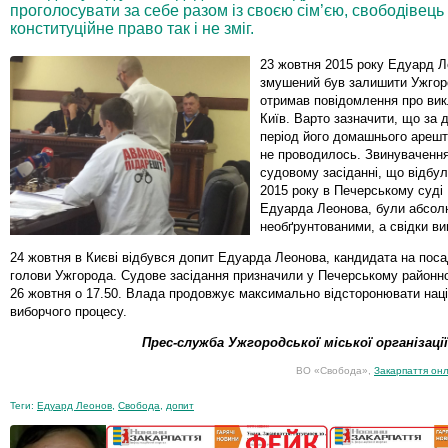
проголосувати за себе разом із своєю сім’єю, свободівец
конституційне право так і не зміг.
23 жовтня 2015 року Едуард 
змушений був залишити Ужгор
отримав повідомлення про вик
Київ. Варто зазначити, що за 
період його домашнього арешту
не проводилось. Звинувачення
судовому засіданні, що відбу
2015 року в Печерському суді 
Едуарда Леонова, були абсол
необґрунтованими, а свідки в
24 жовтня в Києві відбувся допит Едуарда Леонова, кандидата на поса
голови Ужгорода. Судове засідання призначили у Печерському районно
26 жовтня о 17.50. Влада продовжує максимально відсторонювати націо
виборчого процесу.
Прес-служба Ужгородської міської організаці
ВО «Свобода»,
Закарпаття онл
Теги:
Едуард Леонов
,
Свобода
,
допит